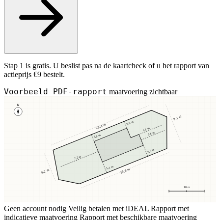
Stap 1 is gratis. U beslist pas na de kaartcheck of u het rapport van
actieprijs €9 bestelt.
Voorbeeld PDF-rapport
maatvoering zichtbaar
N
9,1 m
3,8 m
25,4 m
4,1 m
3,4 m
3,8 m
2,9 m
7,2 m
5,1 m
23,8 m
8,2 m
10 m
Geen account nodig
Veilig betalen met iDEAL
Rapport met
indicatieve maatvoering
Rapport met beschikbare maatvoering