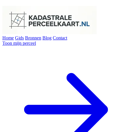
Home
Gids
Bronnen
Blog
Contact
Toon mijn perceel