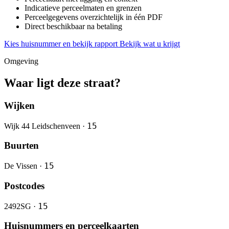
Indicatieve perceelmaten en grenzen
Perceelgegevens overzichtelijk in één PDF
Direct beschikbaar na betaling
Kies huisnummer en bekijk rapport
Bekijk wat u krijgt
Omgeving
Waar ligt deze straat?
Wijken
15
Wijk 44 Leidschenveen ·
Buurten
15
De Vissen ·
Postcodes
15
2492SG ·
Huisnummers en perceelkaarten