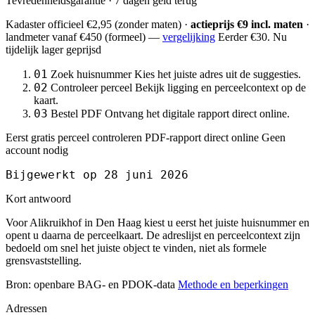
Tevredenheidsgarantie · 7 dagen geld terug
Kadaster officieel
€2,95
(zonder maten) ·
actieprijs €9 incl. maten
·
landmeter
vanaf €450
(formeel) —
vergelijking
Eerder €30. Nu
tijdelijk lager geprijsd
01
Zoek huisnummer
Kies het juiste adres uit de suggesties.
02
Controleer perceel
Bekijk ligging en perceelcontext op de
kaart.
03
Bestel PDF
Ontvang het digitale rapport direct online.
Eerst gratis perceel controleren
PDF-rapport direct online
Geen
account nodig
Bijgewerkt op 28 juni 2026
Kort antwoord
Voor Alikruikhof in Den Haag kiest u eerst het juiste huisnummer en
opent u daarna de perceelkaart. De adreslijst en perceelcontext zijn
bedoeld om snel het juiste object te vinden, niet als formele
grensvaststelling.
Bron: openbare BAG- en PDOK-data
Methode en beperkingen
Adressen