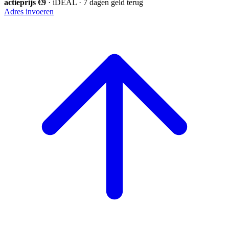
actieprijs €9
· iDEAL · 7 dagen geld terug
Adres invoeren