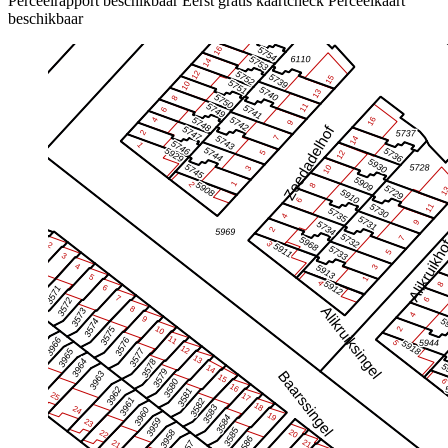
Perceelrapport beschikbaar
Eerst gratis kaartcheck
Perceelkaart
beschikbaar