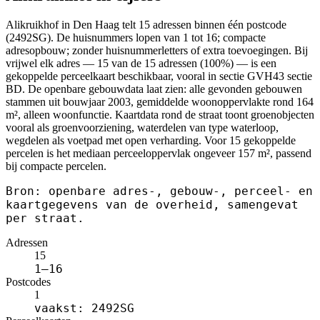
Alikruikhof in Den Haag telt 15 adressen binnen één postcode
(2492SG). De huisnummers lopen van 1 tot 16; compacte
adresopbouw; zonder huisnummerletters of extra toevoegingen. Bij
vrijwel elk adres — 15 van de 15 adressen (100%) — is een
gekoppelde perceelkaart beschikbaar, vooral in sectie GVH43 sectie
BD. De openbare gebouwdata laat zien: alle gevonden gebouwen
stammen uit bouwjaar 2003, gemiddelde woonoppervlakte rond 164
m², alleen woonfunctie. Kaartdata rond de straat toont groenobjecten
vooral als groenvoorziening, waterdelen van type waterloop,
wegdelen als voetpad met open verharding. Voor 15 gekoppelde
percelen is het mediaan perceeloppervlak ongeveer 157 m², passend
bij compacte percelen.
Bron: openbare adres-, gebouw-, perceel- en
kaartgegevens van de overheid, samengevat
per straat.
Adressen
15
1–16
Postcodes
1
vaakst: 2492SG