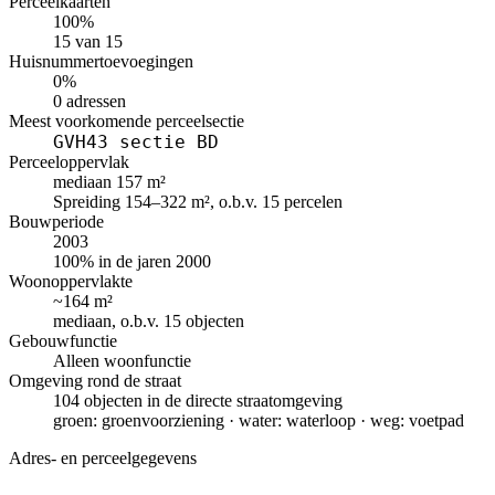
Perceelkaarten
100%
15 van 15
Huisnummertoevoegingen
0%
0 adressen
Meest voorkomende perceelsectie
GVH43 sectie BD
Perceeloppervlak
mediaan 157 m²
Spreiding 154–322 m², o.b.v. 15 percelen
Bouwperiode
2003
100% in de jaren 2000
Woonoppervlakte
~164 m²
mediaan, o.b.v. 15 objecten
Gebouwfunctie
Alleen woonfunctie
Omgeving rond de straat
104 objecten in de directe straatomgeving
groen: groenvoorziening · water: waterloop · weg: voetpad
Adres- en perceelgegevens