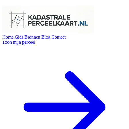
Home
Gids
Bronnen
Blog
Contact
Toon mijn perceel