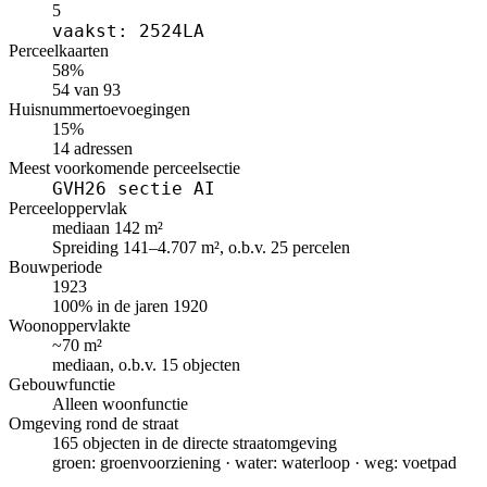
5
vaakst: 2524LA
Perceelkaarten
58%
54 van 93
Huisnummertoevoegingen
15%
14 adressen
Meest voorkomende perceelsectie
GVH26 sectie AI
Perceeloppervlak
mediaan 142 m²
Spreiding 141–4.707 m², o.b.v. 25 percelen
Bouwperiode
1923
100% in de jaren 1920
Woonoppervlakte
~70 m²
mediaan, o.b.v. 15 objecten
Gebouwfunctie
Alleen woonfunctie
Omgeving rond de straat
165 objecten in de directe straatomgeving
groen: groenvoorziening · water: waterloop · weg: voetpad