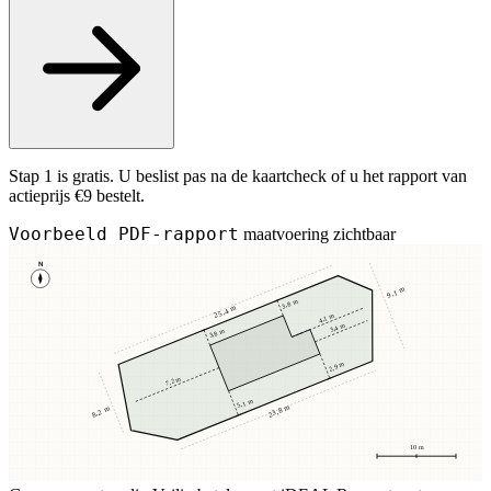
Stap 1 is gratis. U beslist pas na de kaartcheck of u het rapport van
actieprijs €9 bestelt.
Voorbeeld PDF-rapport
maatvoering zichtbaar
N
9,1 m
3,8 m
25,4 m
4,1 m
3,4 m
3,8 m
2,9 m
7,2 m
5,1 m
23,8 m
8,2 m
10 m