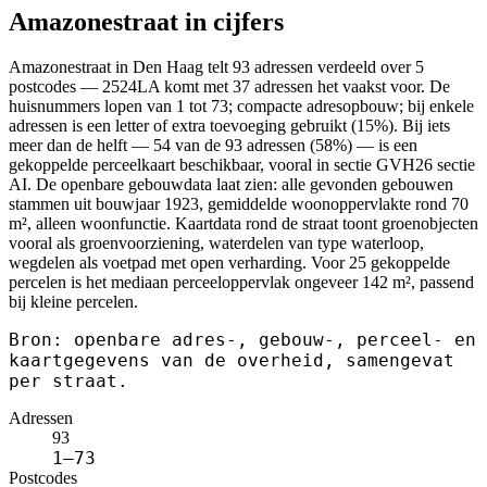
Amazonestraat in cijfers
Amazonestraat in Den Haag telt 93 adressen verdeeld over 5
postcodes — 2524LA komt met 37 adressen het vaakst voor. De
huisnummers lopen van 1 tot 73; compacte adresopbouw; bij enkele
adressen is een letter of extra toevoeging gebruikt (15%). Bij iets
meer dan de helft — 54 van de 93 adressen (58%) — is een
gekoppelde perceelkaart beschikbaar, vooral in sectie GVH26 sectie
AI. De openbare gebouwdata laat zien: alle gevonden gebouwen
stammen uit bouwjaar 1923, gemiddelde woonoppervlakte rond 70
m², alleen woonfunctie. Kaartdata rond de straat toont groenobjecten
vooral als groenvoorziening, waterdelen van type waterloop,
wegdelen als voetpad met open verharding. Voor 25 gekoppelde
percelen is het mediaan perceeloppervlak ongeveer 142 m², passend
bij kleine percelen.
Bron: openbare adres-, gebouw-, perceel- en
kaartgegevens van de overheid, samengevat
per straat.
Adressen
93
1–73
Postcodes