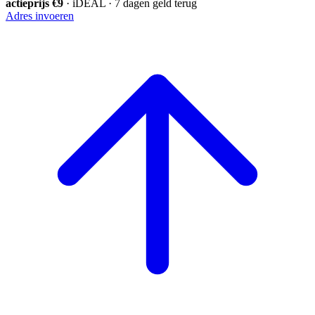
actieprijs €9
· iDEAL · 7 dagen geld terug
Adres invoeren