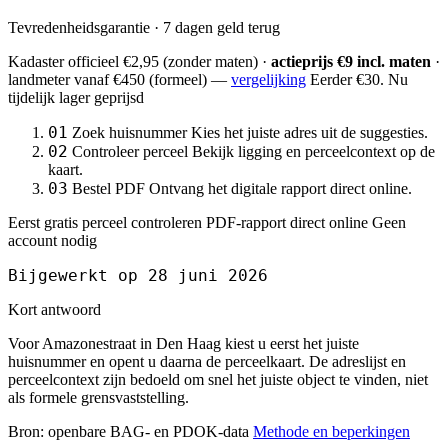
Tevredenheidsgarantie · 7 dagen geld terug
Kadaster officieel
€2,95
(zonder maten) ·
actieprijs €9 incl. maten
·
landmeter
vanaf €450
(formeel) —
vergelijking
Eerder €30. Nu
tijdelijk lager geprijsd
01
Zoek huisnummer
Kies het juiste adres uit de suggesties.
02
Controleer perceel
Bekijk ligging en perceelcontext op de
kaart.
03
Bestel PDF
Ontvang het digitale rapport direct online.
Eerst gratis perceel controleren
PDF-rapport direct online
Geen
account nodig
Bijgewerkt op 28 juni 2026
Kort antwoord
Voor Amazonestraat in Den Haag kiest u eerst het juiste
huisnummer en opent u daarna de perceelkaart. De adreslijst en
perceelcontext zijn bedoeld om snel het juiste object te vinden, niet
als formele grensvaststelling.
Bron: openbare BAG- en PDOK-data
Methode en beperkingen