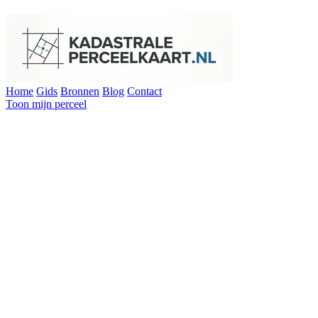
Home
Gids
Bronnen
Blog
Contact
Toon mijn perceel