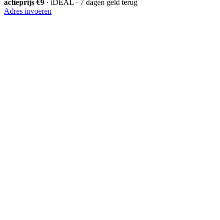
actieprijs €9
· iDEAL · 7 dagen geld terug
Adres invoeren