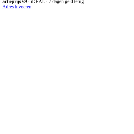
actieprijs €9
· iDEAL · 7 dagen geld terug
Adres invoeren