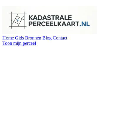
Home
Gids
Bronnen
Blog
Contact
Toon mijn perceel