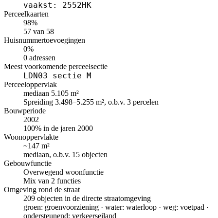
vaakst: 2552HK
Perceelkaarten
98%
57 van 58
Huisnummertoevoegingen
0%
0 adressen
Meest voorkomende perceelsectie
LDN03 sectie M
Perceeloppervlak
mediaan 5.105 m²
Spreiding 3.498–5.255 m², o.b.v. 3 percelen
Bouwperiode
2002
100% in de jaren 2000
Woonoppervlakte
~147 m²
mediaan, o.b.v. 15 objecten
Gebouwfunctie
Overwegend woonfunctie
Mix van 2 functies
Omgeving rond de straat
209 objecten in de directe straatomgeving
groen: groenvoorziening · water: waterloop · weg: voetpad ·
ondersteunend: verkeerseiland