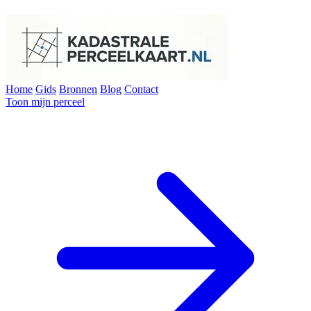
Home
Gids
Bronnen
Blog
Contact
Toon mijn perceel