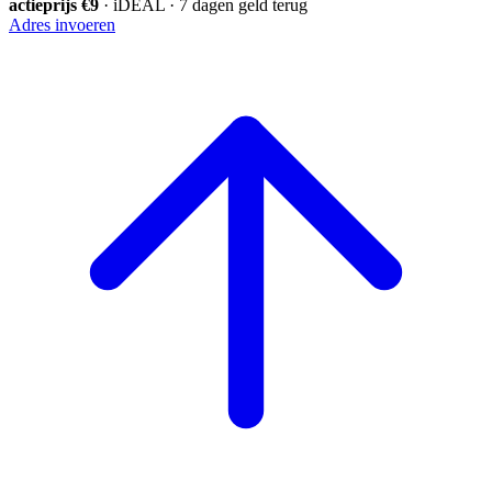
actieprijs €9
· iDEAL · 7 dagen geld terug
Adres invoeren