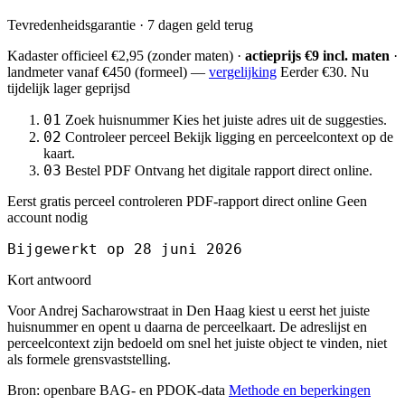
Tevredenheidsgarantie · 7 dagen geld terug
Kadaster officieel
€2,95
(zonder maten) ·
actieprijs €9 incl. maten
·
landmeter
vanaf €450
(formeel) —
vergelijking
Eerder €30. Nu
tijdelijk lager geprijsd
01
Zoek huisnummer
Kies het juiste adres uit de suggesties.
02
Controleer perceel
Bekijk ligging en perceelcontext op de
kaart.
03
Bestel PDF
Ontvang het digitale rapport direct online.
Eerst gratis perceel controleren
PDF-rapport direct online
Geen
account nodig
Bijgewerkt op 28 juni 2026
Kort antwoord
Voor Andrej Sacharowstraat in Den Haag kiest u eerst het juiste
huisnummer en opent u daarna de perceelkaart. De adreslijst en
perceelcontext zijn bedoeld om snel het juiste object te vinden, niet
als formele grensvaststelling.
Bron: openbare BAG- en PDOK-data
Methode en beperkingen