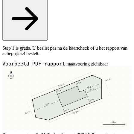
Stap 1 is gratis. U beslist pas na de kaartcheck of u het rapport van
actieprijs €9 bestelt.
Voorbeeld PDF-rapport
maatvoering zichtbaar
N
9,1 m
3,8 m
25,4 m
4,1 m
3,4 m
3,8 m
2,9 m
7,2 m
5,1 m
23,8 m
8,2 m
10 m