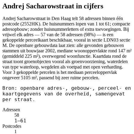
Andrej Sacharowstraat in cijfers
Andrej Sacharowstraat in Den Haag telt 58 adressen binnen één
postcode (2552HK). De huisnummers lopen van 1 tot 61; compacte
adresopbouw; zonder huisnummerletters of extra toevoegingen. Bij
vrijwel elk adres — 57 van de 58 adressen (98%) — is een
gekoppelde perceelkaart beschikbaar, vooral in sectie LDN03 sectie
M. De openbare gebouwdata laat zien: alle gevonden gebouwen
stammen uit bouwjaar 2002, mediane woonoppervlakte rond 147 m²
(gemiddeld 225 m²), overwegend woonfunctie. Kaartdata rond de
straat toont groenobjecten vooral als groenvoorziening, waterdelen
van type waterloop, wegdelen als voetpad met open verharding.
Voor 3 gekoppelde percelen is het mediaan perceeloppervlak
ongeveer 5105 m², passend bij zeer ruime percelen.
Bron: openbare adres-, gebouw-, perceel- en
kaartgegevens van de overheid, samengevat
per straat.
Adressen
58
1–61
Postcodes
1