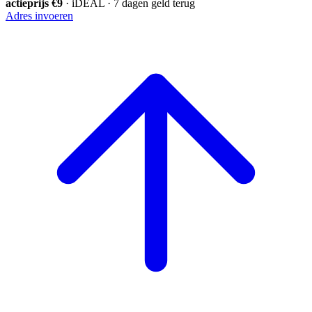
actieprijs €9
· iDEAL · 7 dagen geld terug
Adres invoeren