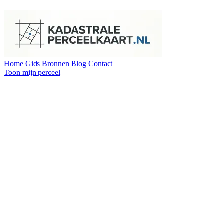
Home
Gids
Bronnen
Blog
Contact
Toon mijn perceel