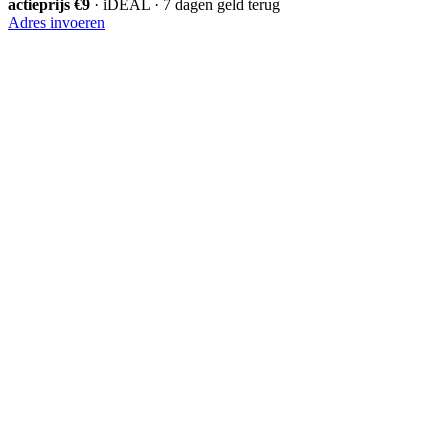
actieprijs €9
· iDEAL · 7 dagen geld terug
Adres invoeren