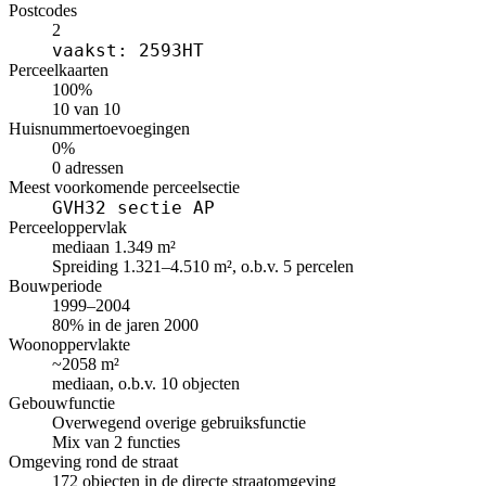
Postcodes
2
vaakst: 2593HT
Perceelkaarten
100%
10 van 10
Huisnummertoevoegingen
0%
0 adressen
Meest voorkomende perceelsectie
GVH32 sectie AP
Perceeloppervlak
mediaan 1.349 m²
Spreiding 1.321–4.510 m², o.b.v. 5 percelen
Bouwperiode
1999–2004
80% in de jaren 2000
Woonoppervlakte
~2058 m²
mediaan, o.b.v. 10 objecten
Gebouwfunctie
Overwegend overige gebruiksfunctie
Mix van 2 functies
Omgeving rond de straat
172 objecten in de directe straatomgeving