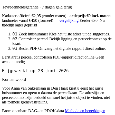
Tevredenheidsgarantie · 7 dagen geld terug
Kadaster officieel
€2,95
(zonder maten) ·
actieprijs €9 incl. maten
·
landmeter
vanaf €450
(formeel) —
vergelijking
Eerder €30. Nu
tijdelijk lager geprijsd
01
Zoek huisnummer
Kies het juiste adres uit de suggesties.
02
Controleer perceel
Bekijk ligging en perceelcontext op de
kaart.
03
Bestel PDF
Ontvang het digitale rapport direct online.
Eerst gratis perceel controleren
PDF-rapport direct online
Geen
account nodig
Bijgewerkt op 28 juni 2026
Kort antwoord
Voor Anna van Saksenlaan in Den Haag kiest u eerst het juiste
huisnummer en opent u daarna de perceelkaart. De adreslijst en
perceelcontext zijn bedoeld om snel het juiste object te vinden, niet
als formele grensvaststelling.
Bron: openbare BAG- en PDOK-data
Methode en beperkingen