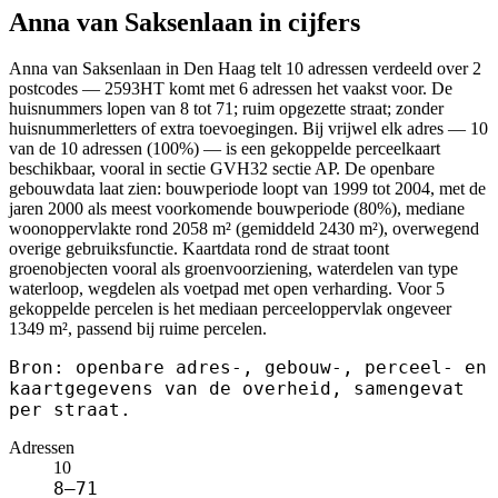
Anna van Saksenlaan in cijfers
Anna van Saksenlaan in Den Haag telt 10 adressen verdeeld over 2
postcodes — 2593HT komt met 6 adressen het vaakst voor. De
huisnummers lopen van 8 tot 71; ruim opgezette straat; zonder
huisnummerletters of extra toevoegingen. Bij vrijwel elk adres — 10
van de 10 adressen (100%) — is een gekoppelde perceelkaart
beschikbaar, vooral in sectie GVH32 sectie AP. De openbare
gebouwdata laat zien: bouwperiode loopt van 1999 tot 2004, met de
jaren 2000 als meest voorkomende bouwperiode (80%), mediane
woonoppervlakte rond 2058 m² (gemiddeld 2430 m²), overwegend
overige gebruiksfunctie. Kaartdata rond de straat toont
groenobjecten vooral als groenvoorziening, waterdelen van type
waterloop, wegdelen als voetpad met open verharding. Voor 5
gekoppelde percelen is het mediaan perceeloppervlak ongeveer
1349 m², passend bij ruime percelen.
Bron: openbare adres-, gebouw-, perceel- en
kaartgegevens van de overheid, samengevat
per straat.
Adressen
10
8–71