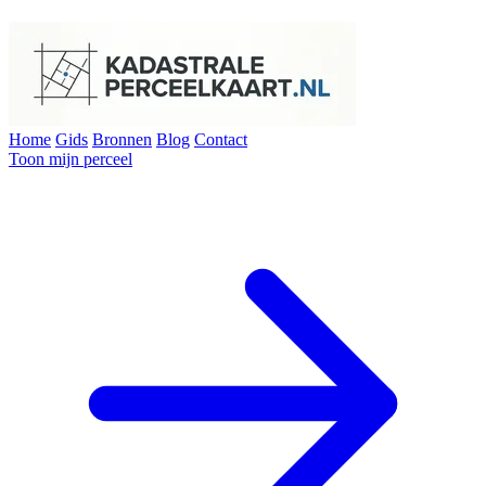
Home
Gids
Bronnen
Blog
Contact
Toon mijn perceel