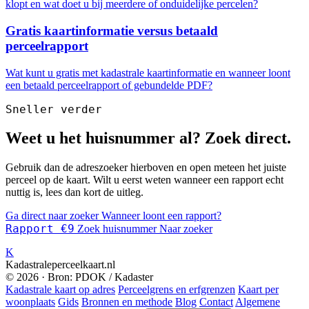
klopt en wat doet u bij meerdere of onduidelijke percelen?
Gratis kaartinformatie versus betaald
perceelrapport
Wat kunt u gratis met kadastrale kaartinformatie en wanneer loont
een betaald perceelrapport of gebundelde PDF?
Sneller verder
Weet u het huisnummer al? Zoek direct.
Gebruik dan de adreszoeker hierboven en open meteen het juiste
perceel op de kaart. Wilt u eerst weten wanneer een rapport echt
nuttig is, lees dan kort de uitleg.
Ga direct naar zoeker
Wanneer loont een rapport?
Rapport €9
Zoek huisnummer
Naar zoeker
K
Kadastraleperceelkaart.nl
© 2026 · Bron: PDOK / Kadaster
Kadastrale kaart op adres
Perceelgrens en erfgrenzen
Kaart per
woonplaats
Gids
Bronnen en methode
Blog
Contact
Algemene