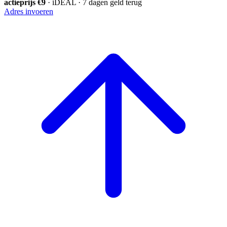
actieprijs €9
· iDEAL · 7 dagen geld terug
Adres invoeren