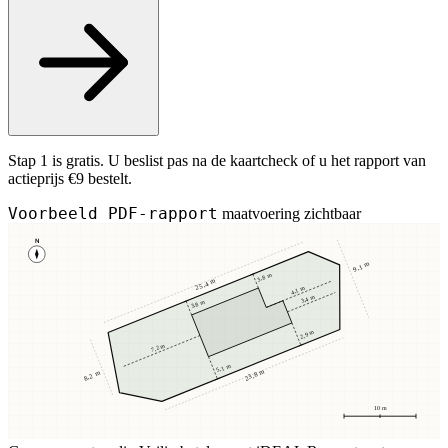
Stap 1 is gratis. U beslist pas na de kaartcheck of u het rapport van
actieprijs €9 bestelt.
Voorbeeld PDF-rapport
maatvoering zichtbaar
N
9,1 m
3,8 m
25,4 m
4,1 m
3,4 m
3,8 m
2,9 m
7,2 m
5,1 m
23,8 m
8,2 m
10 m