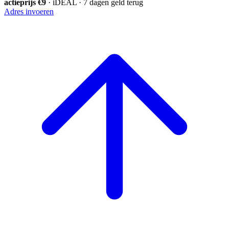
actieprijs €9
· iDEAL · 7 dagen geld terug
Adres invoeren