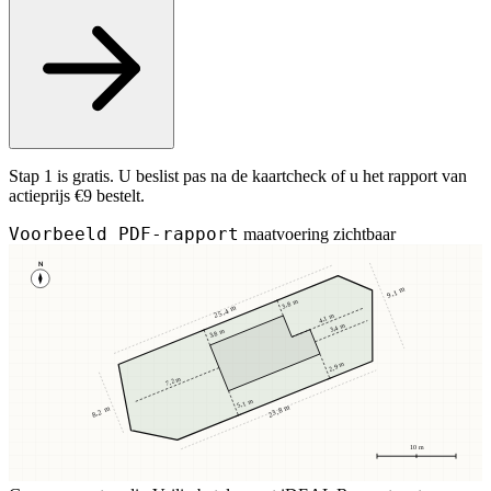
Stap 1 is gratis. U beslist pas na de kaartcheck of u het rapport van
actieprijs €9 bestelt.
Voorbeeld PDF-rapport
maatvoering zichtbaar
N
9,1 m
3,8 m
25,4 m
4,1 m
3,4 m
3,8 m
2,9 m
7,2 m
5,1 m
23,8 m
8,2 m
10 m