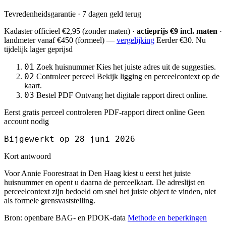
Tevredenheidsgarantie · 7 dagen geld terug
Kadaster officieel
€2,95
(zonder maten) ·
actieprijs €9 incl. maten
·
landmeter
vanaf €450
(formeel) —
vergelijking
Eerder €30. Nu
tijdelijk lager geprijsd
01
Zoek huisnummer
Kies het juiste adres uit de suggesties.
02
Controleer perceel
Bekijk ligging en perceelcontext op de
kaart.
03
Bestel PDF
Ontvang het digitale rapport direct online.
Eerst gratis perceel controleren
PDF-rapport direct online
Geen
account nodig
Bijgewerkt op 28 juni 2026
Kort antwoord
Voor Annie Foorestraat in Den Haag kiest u eerst het juiste
huisnummer en opent u daarna de perceelkaart. De adreslijst en
perceelcontext zijn bedoeld om snel het juiste object te vinden, niet
als formele grensvaststelling.
Bron: openbare BAG- en PDOK-data
Methode en beperkingen