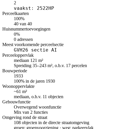
2
vaakst: 2522HP
Perceelkaarten
100%
40 van 40
Huisnummertoevoegingen
0%
0 adressen
Meest voorkomende perceelsectie
GVH26 sectie AI
Perceeloppervlak
mediaan 121 m²
Spreiding 35–243 m², o.b.v. 17 percelen
Bouwperiode
1933
100% in de jaren 1930
Woonoppervlakte
~61 m²
mediaan, o.b.v. 11 objecten
Gebouwfunctie
Overwegend woonfunctie
Mix van 2 functies
Omgeving rond de straat
108 objecten in de directe straatomgeving
groen: groenvoorziening · weg: parkeervlak