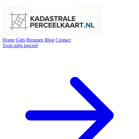
Home
Gids
Bronnen
Blog
Contact
Toon mijn perceel