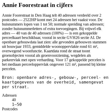
Annie Foorestraat in cijfers
Annie Foorestraat in Den Haag telt 40 adressen verdeeld over 2
postcodes — 2522HP komt met 24 adressen het vaakst voor. De
huisnummers lopen van 1 tot 50; normale spreiding van adressen;
zonder huisnummerletters of extra toevoegingen. Bij vrijwel elk
adres — 40 van de 40 adressen (100%) — is een gekoppelde
perceelkaart beschikbaar, vooral in sectie GVH26 sectie AI. De
openbare gebouwdata laat zien: alle gevonden gebouwen stammen
uit bouwjaar 1933, gemiddelde woonoppervlakte rond 61 m²,
overwegend woonfunctie. Kaartdata rond de straat toont
groenobjecten vooral als groenvoorziening, wegdelen als
parkeervlak met open verharding. Voor 17 gekoppelde percelen is
het mediaan perceeloppervlak ongeveer 121 m², passend bij kleine
percelen.
Bron: openbare adres-, gebouw-, perceel- en
kaartgegevens van de overheid, samengevat
per straat.
Adressen
40
1–50
Postcodes