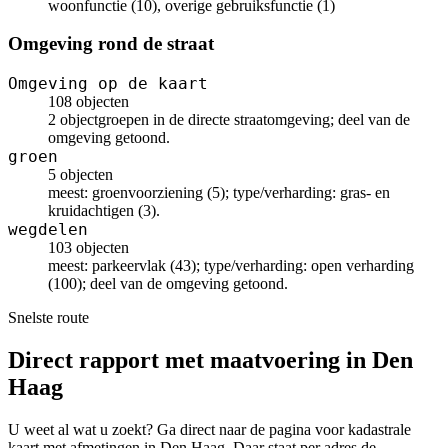
woonfunctie (10), overige gebruiksfunctie (1)
Omgeving rond de straat
Omgeving op de kaart
108 objecten
2 objectgroepen in de directe straatomgeving; deel van de
omgeving getoond.
groen
5 objecten
meest: groenvoorziening (5); type/verharding: gras- en
kruidachtigen (3).
wegdelen
103 objecten
meest: parkeervlak (43); type/verharding: open verharding
(100); deel van de omgeving getoond.
Snelste route
Direct rapport met maatvoering in Den
Haag
U weet al wat u zoekt? Ga direct naar de pagina voor kadastrale
kaart met afmetingen in Den Haag. Daar staat per adres de