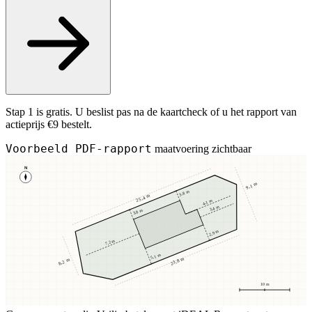
Stap 1 is gratis. U beslist pas na de kaartcheck of u het rapport van
actieprijs €9 bestelt.
Voorbeeld PDF-rapport
maatvoering zichtbaar
N
9,1 m
3,8 m
25,4 m
4,1 m
3,4 m
3,8 m
2,9 m
7,2 m
5,1 m
23,8 m
8,2 m
10 m