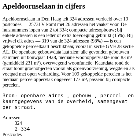
Apeldoornselaan in cijfers
Apeldoornselaan in Den Haag telt 324 adressen verdeeld over 19
postcodes — 2573LV komt met 26 adressen het vaakst voor. De
huisnummers lopen van 2 tot 334; compacte adresopbouw; bij
enkele adressen is een letter of extra toevoeging gebruikt (15%). Bij
vrijwel elk adres — 319 van de 324 adressen (98%) — is een
gekoppelde perceelkaart beschikbaar, vooral in sectie GVH28 sectie
AL. De openbare gebouwdata laat zien: alle gevonden gebouwen
stammen uit bouwjaar 1928, mediane woonoppervlakte rond 83 m²
(gemiddeld 231 m²), overwegend woonfunctie. Kaartdata rond de
straat toont groenobjecten vooral als groenvoorziening, wegdelen als
voetpad met open verharding. Voor 109 gekoppelde percelen is het
mediaan perceeloppervlak ongeveer 177 m², passend bij compacte
percelen.
Bron: openbare adres-, gebouw-, perceel- en
kaartgegevens van de overheid, samengevat
per straat.
Adressen
324
2–334
Postcodes