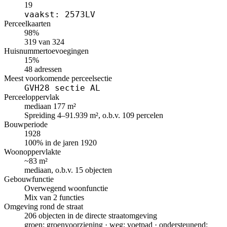
19
vaakst: 2573LV
Perceelkaarten
98%
319 van 324
Huisnummertoevoegingen
15%
48 adressen
Meest voorkomende perceelsectie
GVH28 sectie AL
Perceeloppervlak
mediaan 177 m²
Spreiding 4–91.939 m², o.b.v. 109 percelen
Bouwperiode
1928
100% in de jaren 1920
Woonoppervlakte
~83 m²
mediaan, o.b.v. 15 objecten
Gebouwfunctie
Overwegend woonfunctie
Mix van 2 functies
Omgeving rond de straat
206 objecten in de directe straatomgeving
groen: groenvoorziening · weg: voetpad · ondersteunend: