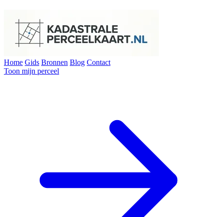
Home
Gids
Bronnen
Blog
Contact
Toon mijn perceel