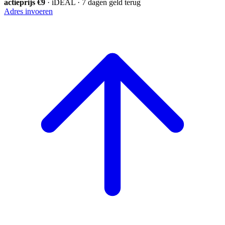
actieprijs €9
· iDEAL · 7 dagen geld terug
Adres invoeren