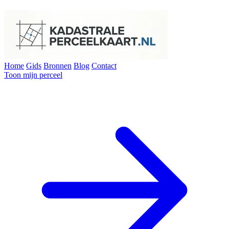
Home
Gids
Bronnen
Blog
Contact
Toon mijn perceel