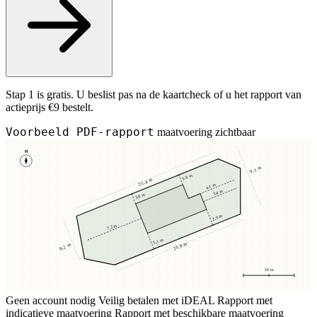
Stap 1 is gratis. U beslist pas na de kaartcheck of u het rapport van
actieprijs €9 bestelt.
Voorbeeld PDF-rapport
maatvoering zichtbaar
N
9,1 m
3,8 m
25,4 m
4,1 m
3,4 m
3,8 m
2,9 m
7,2 m
5,1 m
23,8 m
8,2 m
10 m
Geen account nodig
Veilig betalen met iDEAL
Rapport met
indicatieve maatvoering
Rapport met beschikbare maatvoering