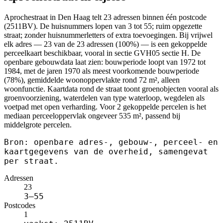
Aprochestraat in Den Haag telt 23 adressen binnen één postcode
(2511BV). De huisnummers lopen van 3 tot 55; ruim opgezette
straat; zonder huisnummerletters of extra toevoegingen. Bij vrijwel
elk adres — 23 van de 23 adressen (100%) — is een gekoppelde
perceelkaart beschikbaar, vooral in sectie GVH05 sectie H. De
openbare gebouwdata laat zien: bouwperiode loopt van 1972 tot
1984, met de jaren 1970 als meest voorkomende bouwperiode
(78%), gemiddelde woonoppervlakte rond 72 m², alleen
woonfunctie. Kaartdata rond de straat toont groenobjecten vooral als
groenvoorziening, waterdelen van type waterloop, wegdelen als
voetpad met open verharding. Voor 2 gekoppelde percelen is het
mediaan perceeloppervlak ongeveer 535 m², passend bij
middelgrote percelen.
Bron: openbare adres-, gebouw-, perceel- en
kaartgegevens van de overheid, samengevat
per straat.
Adressen
23
3–55
Postcodes
1