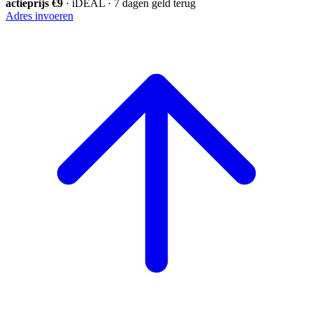
actieprijs €9
· iDEAL · 7 dagen geld terug
Adres invoeren