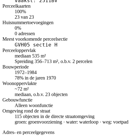
vaakst: 2511BV
Perceelkaarten
100%
23 van 23
Huisnummertoevoegingen
0%
0 adressen
Meest voorkomende perceelsectie
GVH05 sectie H
Perceeloppervlak
mediaan 535 m²
Spreiding 356–713 m², o.b.v. 2 percelen
Bouwperiode
1972–1984
78% in de jaren 1970
Woonoppervlakte
~72 m²
mediaan, o.b.v. 23 objecten
Gebouwfunctie
Alleen woonfunctie
Omgeving rond de straat
115 objecten in de directe straatomgeving
groen: groenvoorziening · water: waterloop · weg: voetpad
Adres- en perceelgegevens