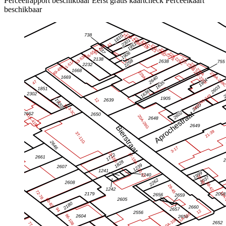
Perceelrapport beschikbaar
Eerst gratis kaartcheck
Perceelkaart
beschikbaar