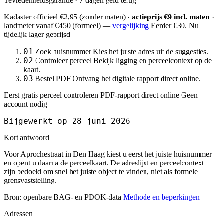
Tevredenheidsgarantie · 7 dagen geld terug
Kadaster officieel
€2,95
(zonder maten) ·
actieprijs €9 incl. maten
·
landmeter
vanaf €450
(formeel) —
vergelijking
Eerder €30. Nu
tijdelijk lager geprijsd
01
Zoek huisnummer
Kies het juiste adres uit de suggesties.
02
Controleer perceel
Bekijk ligging en perceelcontext op de
kaart.
03
Bestel PDF
Ontvang het digitale rapport direct online.
Eerst gratis perceel controleren
PDF-rapport direct online
Geen
account nodig
Bijgewerkt op 28 juni 2026
Kort antwoord
Voor Aprochestraat in Den Haag kiest u eerst het juiste huisnummer
en opent u daarna de perceelkaart. De adreslijst en perceelcontext
zijn bedoeld om snel het juiste object te vinden, niet als formele
grensvaststelling.
Bron: openbare BAG- en PDOK-data
Methode en beperkingen
Adressen