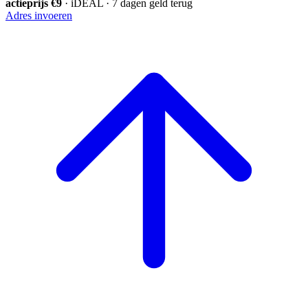
actieprijs €9
· iDEAL · 7 dagen geld terug
Adres invoeren