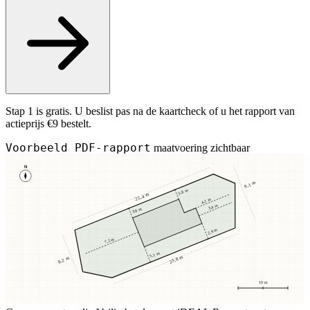
Stap 1 is gratis. U beslist pas na de kaartcheck of u het rapport van
actieprijs €9 bestelt.
Voorbeeld PDF-rapport
maatvoering zichtbaar
N
9,1 m
3,8 m
25,4 m
4,1 m
3,4 m
3,8 m
2,9 m
7,2 m
5,1 m
23,8 m
8,2 m
10 m