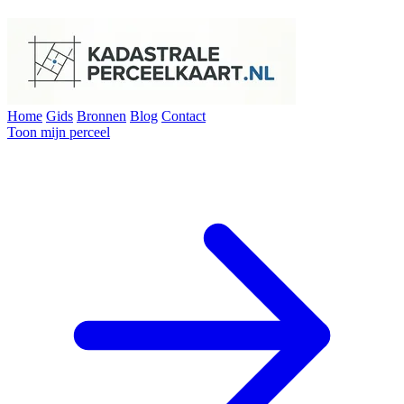
Home
Gids
Bronnen
Blog
Contact
Toon mijn perceel