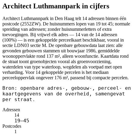
Architect Luthmannpark in cijfers
Architect Luthmannpark in Den Haag telt 14 adressen binnen één
postcode (2552ZW). De huisnummers lopen van 19 tot 45; normale
spreiding van adressen; zonder huisnummerletters of extra
toevoegingen. Bij vrijwel elk adres — 14 van de 14 adressen
(100%) — is een gekoppelde perceelkaart beschikbaar, vooral in
sectie LDN03 sectie M. De openbare gebouwdata laat zien: alle
gevonden gebouwen stammen uit bouwjaar 1986, gemiddelde
woonoppervlakte rond 137 m², alleen woonfunctie. Kaartdata rond
de straat toont groenobjecten vooral als groenvoorziening,
waterdelen van type waterloop, wegdelen als voetpad met open
verharding. Voor 14 gekoppelde percelen is het mediaan
perceeloppervlak ongeveer 176 m², passend bij compacte percelen.
Bron: openbare adres-, gebouw-, perceel- en
kaartgegevens van de overheid, samengevat
per straat.
Adressen
14
19–45
Postcodes
1