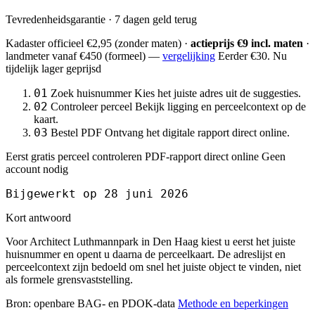
Tevredenheidsgarantie · 7 dagen geld terug
Kadaster officieel
€2,95
(zonder maten) ·
actieprijs €9 incl. maten
·
landmeter
vanaf €450
(formeel) —
vergelijking
Eerder €30. Nu
tijdelijk lager geprijsd
01
Zoek huisnummer
Kies het juiste adres uit de suggesties.
02
Controleer perceel
Bekijk ligging en perceelcontext op de
kaart.
03
Bestel PDF
Ontvang het digitale rapport direct online.
Eerst gratis perceel controleren
PDF-rapport direct online
Geen
account nodig
Bijgewerkt op 28 juni 2026
Kort antwoord
Voor Architect Luthmannpark in Den Haag kiest u eerst het juiste
huisnummer en opent u daarna de perceelkaart. De adreslijst en
perceelcontext zijn bedoeld om snel het juiste object te vinden, niet
als formele grensvaststelling.
Bron: openbare BAG- en PDOK-data
Methode en beperkingen