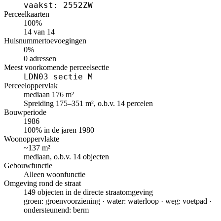
vaakst: 2552ZW
Perceelkaarten
100%
14 van 14
Huisnummertoevoegingen
0%
0 adressen
Meest voorkomende perceelsectie
LDN03 sectie M
Perceeloppervlak
mediaan 176 m²
Spreiding 175–351 m², o.b.v. 14 percelen
Bouwperiode
1986
100% in de jaren 1980
Woonoppervlakte
~137 m²
mediaan, o.b.v. 14 objecten
Gebouwfunctie
Alleen woonfunctie
Omgeving rond de straat
149 objecten in de directe straatomgeving
groen: groenvoorziening · water: waterloop · weg: voetpad ·
ondersteunend: berm