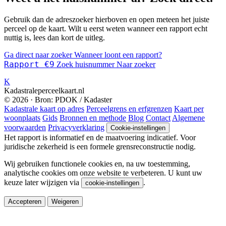
Gebruik dan de adreszoeker hierboven en open meteen het juiste
perceel op de kaart. Wilt u eerst weten wanneer een rapport echt
nuttig is, lees dan kort de uitleg.
Ga direct naar zoeker
Wanneer loont een rapport?
Rapport €9
Zoek huisnummer
Naar zoeker
K
Kadastraleperceelkaart.nl
© 2026 · Bron: PDOK / Kadaster
Kadastrale kaart op adres
Perceelgrens en erfgrenzen
Kaart per
woonplaats
Gids
Bronnen en methode
Blog
Contact
Algemene
voorwaarden
Privacyverklaring
Cookie-instellingen
Het rapport is informatief en de maatvoering indicatief. Voor
juridische zekerheid is een formele grensreconstructie nodig.
Wij gebruiken functionele cookies en, na uw toestemming,
analytische cookies om onze website te verbeteren. U kunt uw
keuze later wijzigen via
.
cookie-instellingen
Accepteren
Weigeren