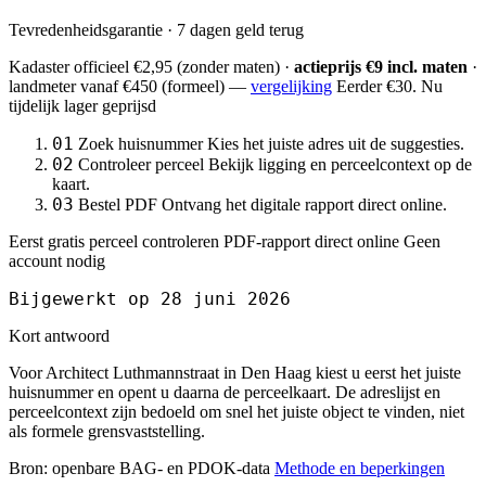
Tevredenheidsgarantie · 7 dagen geld terug
Kadaster officieel
€2,95
(zonder maten) ·
actieprijs €9 incl. maten
·
landmeter
vanaf €450
(formeel) —
vergelijking
Eerder €30. Nu
tijdelijk lager geprijsd
01
Zoek huisnummer
Kies het juiste adres uit de suggesties.
02
Controleer perceel
Bekijk ligging en perceelcontext op de
kaart.
03
Bestel PDF
Ontvang het digitale rapport direct online.
Eerst gratis perceel controleren
PDF-rapport direct online
Geen
account nodig
Bijgewerkt op 28 juni 2026
Kort antwoord
Voor Architect Luthmannstraat in Den Haag kiest u eerst het juiste
huisnummer en opent u daarna de perceelkaart. De adreslijst en
perceelcontext zijn bedoeld om snel het juiste object te vinden, niet
als formele grensvaststelling.
Bron: openbare BAG- en PDOK-data
Methode en beperkingen