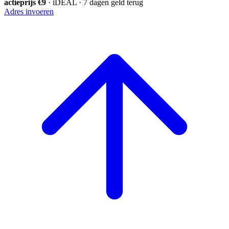
actieprijs €9
· iDEAL · 7 dagen geld terug
Adres invoeren