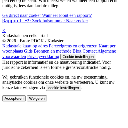
perceel op de kaart. Wilt u eerst weten wanneer een rapport echt
nuttig is, lees dan kort de uitleg.
Ga direct naar zoeker
Wanneer loont een rapport?
Rapport €9
Zoek huisnummer
Naar zoeker
K
Kadastraleperceelkaart.nl
© 2026 · Bron: PDOK / Kadaster
Kadastrale kaart op adres
Perceelgrens en erfgrenzen
Kaart per
woonplaats
Gids
Bronnen en methode
Blog
Contact
Algemene
voorwaarden
Privacyverklaring
Cookie-instellingen
Het rapport is informatief en de maatvoering indicatief. Voor
juridische zekerheid is een formele grensreconstructie nodig.
Wij gebruiken functionele cookies en, na uw toestemming,
analytische cookies om onze website te verbeteren. U kunt uw
keuze later wijzigen via
.
cookie-instellingen
Accepteren
Weigeren