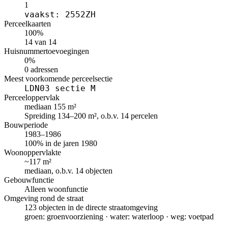
1
vaakst: 2552ZH
Perceelkaarten
100%
14 van 14
Huisnummertoevoegingen
0%
0 adressen
Meest voorkomende perceelsectie
LDN03 sectie M
Perceeloppervlak
mediaan 155 m²
Spreiding 134–200 m², o.b.v. 14 percelen
Bouwperiode
1983–1986
100% in de jaren 1980
Woonoppervlakte
~117 m²
mediaan, o.b.v. 14 objecten
Gebouwfunctie
Alleen woonfunctie
Omgeving rond de straat
123 objecten in de directe straatomgeving
groen: groenvoorziening · water: waterloop · weg: voetpad