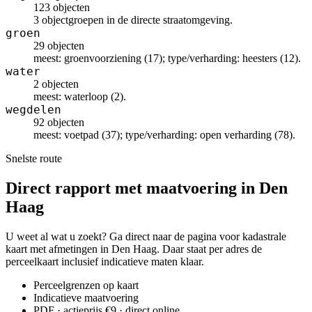
123 objecten
3 objectgroepen in de directe straatomgeving.
groen
29 objecten
meest: groenvoorziening (17); type/verharding: heesters (12).
water
2 objecten
meest: waterloop (2).
wegdelen
92 objecten
meest: voetpad (37); type/verharding: open verharding (78).
Snelste route
Direct rapport met maatvoering in Den
Haag
U weet al wat u zoekt? Ga direct naar de pagina voor kadastrale
kaart met afmetingen in Den Haag. Daar staat per adres de
perceelkaart inclusief indicatieve maten klaar.
Perceelgrenzen op kaart
Indicatieve maatvoering
PDF · actieprijs €9 · direct online