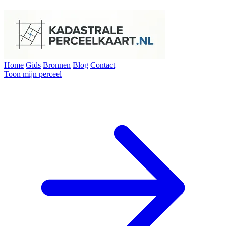
Home
Gids
Bronnen
Blog
Contact
Toon mijn perceel