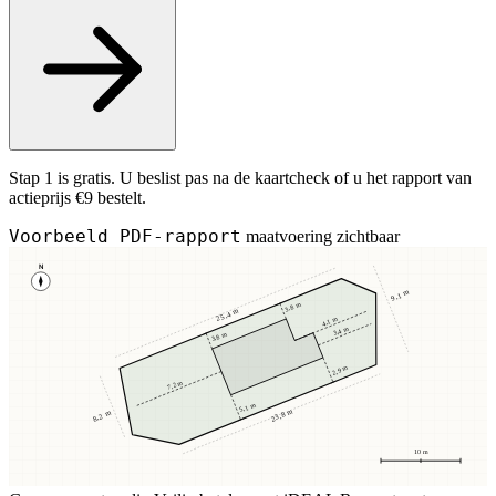
Stap 1 is gratis. U beslist pas na de kaartcheck of u het rapport van
actieprijs €9 bestelt.
Voorbeeld PDF-rapport
maatvoering zichtbaar
N
9,1 m
3,8 m
25,4 m
4,1 m
3,4 m
3,8 m
2,9 m
7,2 m
5,1 m
23,8 m
8,2 m
10 m