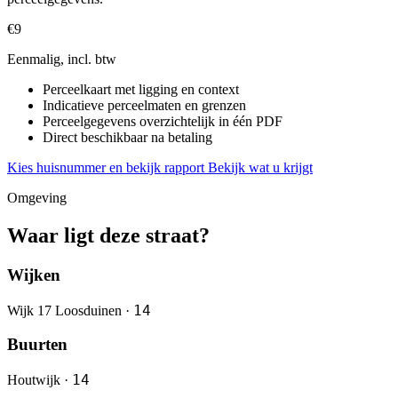
€9
Eenmalig, incl. btw
Perceelkaart met ligging en context
Indicatieve perceelmaten en grenzen
Perceelgegevens overzichtelijk in één PDF
Direct beschikbaar na betaling
Kies huisnummer en bekijk rapport
Bekijk wat u krijgt
Omgeving
Waar ligt deze straat?
Wijken
14
Wijk 17 Loosduinen ·
Buurten
14
Houtwijk ·