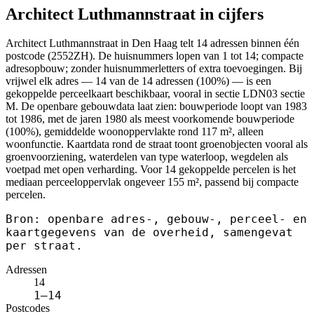
Architect Luthmannstraat in cijfers
Architect Luthmannstraat in Den Haag telt 14 adressen binnen één
postcode (2552ZH). De huisnummers lopen van 1 tot 14; compacte
adresopbouw; zonder huisnummerletters of extra toevoegingen. Bij
vrijwel elk adres — 14 van de 14 adressen (100%) — is een
gekoppelde perceelkaart beschikbaar, vooral in sectie LDN03 sectie
M. De openbare gebouwdata laat zien: bouwperiode loopt van 1983
tot 1986, met de jaren 1980 als meest voorkomende bouwperiode
(100%), gemiddelde woonoppervlakte rond 117 m², alleen
woonfunctie. Kaartdata rond de straat toont groenobjecten vooral als
groenvoorziening, waterdelen van type waterloop, wegdelen als
voetpad met open verharding. Voor 14 gekoppelde percelen is het
mediaan perceeloppervlak ongeveer 155 m², passend bij compacte
percelen.
Bron: openbare adres-, gebouw-, perceel- en
kaartgegevens van de overheid, samengevat
per straat.
Adressen
14
1–14
Postcodes