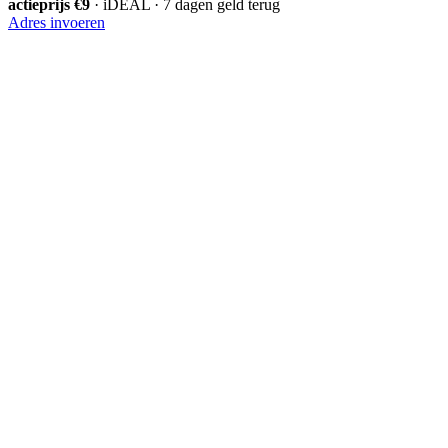
actieprijs €9
· iDEAL · 7 dagen geld terug
Adres invoeren