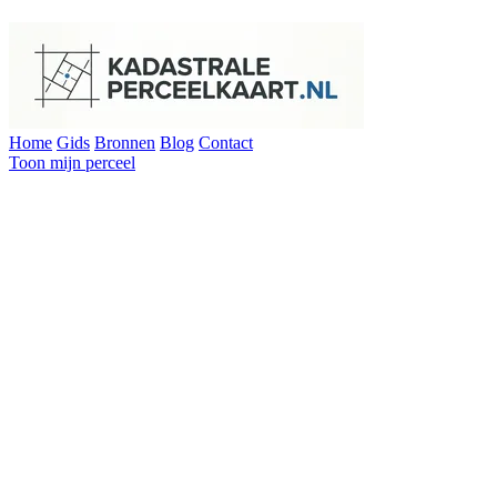
Home
Gids
Bronnen
Blog
Contact
Toon mijn perceel