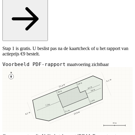
Stap 1 is gratis. U beslist pas na de kaartcheck of u het rapport van
actieprijs €9 bestelt.
Voorbeeld PDF-rapport
maatvoering zichtbaar
N
9,1 m
3,8 m
25,4 m
4,1 m
3,4 m
3,8 m
2,9 m
7,2 m
5,1 m
23,8 m
8,2 m
10 m