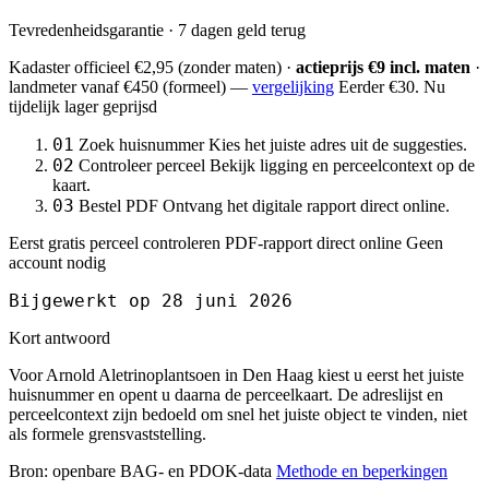
Tevredenheidsgarantie · 7 dagen geld terug
Kadaster officieel
€2,95
(zonder maten) ·
actieprijs €9 incl. maten
·
landmeter
vanaf €450
(formeel) —
vergelijking
Eerder €30. Nu
tijdelijk lager geprijsd
01
Zoek huisnummer
Kies het juiste adres uit de suggesties.
02
Controleer perceel
Bekijk ligging en perceelcontext op de
kaart.
03
Bestel PDF
Ontvang het digitale rapport direct online.
Eerst gratis perceel controleren
PDF-rapport direct online
Geen
account nodig
Bijgewerkt op 28 juni 2026
Kort antwoord
Voor Arnold Aletrinoplantsoen in Den Haag kiest u eerst het juiste
huisnummer en opent u daarna de perceelkaart. De adreslijst en
perceelcontext zijn bedoeld om snel het juiste object te vinden, niet
als formele grensvaststelling.
Bron: openbare BAG- en PDOK-data
Methode en beperkingen