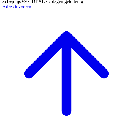
actieprijs €9
· iDEAL · 7 dagen geld terug
Adres invoeren