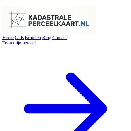
Home
Gids
Bronnen
Blog
Contact
Toon mijn perceel