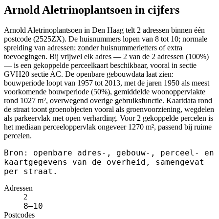
Arnold Aletrinoplantsoen in cijfers
Arnold Aletrinoplantsoen in Den Haag telt 2 adressen binnen één
postcode (2525ZX). De huisnummers lopen van 8 tot 10; normale
spreiding van adressen; zonder huisnummerletters of extra
toevoegingen. Bij vrijwel elk adres — 2 van de 2 adressen (100%)
— is een gekoppelde perceelkaart beschikbaar, vooral in sectie
GVH20 sectie AC. De openbare gebouwdata laat zien:
bouwperiode loopt van 1957 tot 2013, met de jaren 1950 als meest
voorkomende bouwperiode (50%), gemiddelde woonoppervlakte
rond 1027 m², overwegend overige gebruiksfunctie. Kaartdata rond
de straat toont groenobjecten vooral als groenvoorziening, wegdelen
als parkeervlak met open verharding. Voor 2 gekoppelde percelen is
het mediaan perceeloppervlak ongeveer 1270 m², passend bij ruime
percelen.
Bron: openbare adres-, gebouw-, perceel- en
kaartgegevens van de overheid, samengevat
per straat.
Adressen
2
8–10
Postcodes