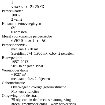
1
vaakst: 2525ZX
Perceelkaarten
100%
2 van 2
Huisnummertoevoegingen
0%
0 adressen
Meest voorkomende perceelsectie
GVH20 sectie AC
Perceeloppervlak
mediaan 1.270 m²
Spreiding 574–1.965 m², o.b.v. 2 percelen
Bouwperiode
1957–2013
50% in de jaren 1950
Woonoppervlakte
~1027 m²
mediaan, o.b.v. 2 objecten
Gebouwfunctie
Overwegend overige gebruiksfunctie
Mix van 2 functies
Omgeving rond de straat
75 objecten in de directe straatomgeving
groen: groenvoorziening · weg: parkeervlak