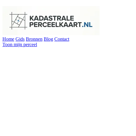
Home
Gids
Bronnen
Blog
Contact
Toon mijn perceel