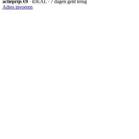
actieprijs €9
· iDEAL · 7 dagen geld terug
Adres invoeren