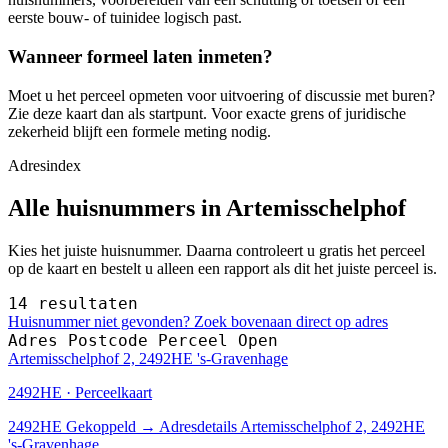
eerste bouw- of tuinidee logisch past.
Wanneer formeel laten inmeten?
Moet u het perceel opmeten voor uitvoering of discussie met buren?
Zie deze kaart dan als startpunt. Voor exacte grens of juridische
zekerheid blijft een formele meting nodig.
Adresindex
Alle huisnummers in Artemisschelphof
Kies het juiste huisnummer. Daarna controleert u gratis het perceel
op de kaart en bestelt u alleen een rapport als dit het juiste perceel is.
14 resultaten
Huisnummer niet gevonden? Zoek bovenaan direct op adres
Adres
Postcode
Perceel
Open
Artemisschelphof 2, 2492HE 's-Gravenhage
2492HE · Perceelkaart
2492HE
Gekoppeld
→
Adresdetails Artemisschelphof 2, 2492HE
's-Gravenhage