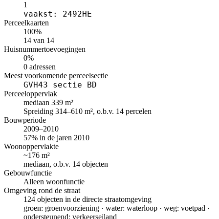
1
vaakst: 2492HE
Perceelkaarten
100%
14 van 14
Huisnummertoevoegingen
0%
0 adressen
Meest voorkomende perceelsectie
GVH43 sectie BD
Perceeloppervlak
mediaan 339 m²
Spreiding 314–610 m², o.b.v. 14 percelen
Bouwperiode
2009–2010
57% in de jaren 2010
Woonoppervlakte
~176 m²
mediaan, o.b.v. 14 objecten
Gebouwfunctie
Alleen woonfunctie
Omgeving rond de straat
124 objecten in de directe straatomgeving
groen: groenvoorziening · water: waterloop · weg: voetpad ·
ondersteunend: verkeerseiland