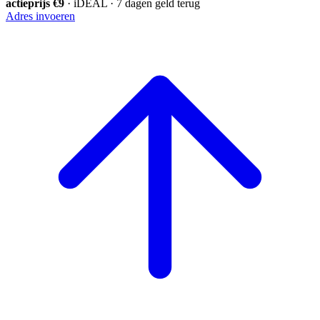
actieprijs €9
· iDEAL · 7 dagen geld terug
Adres invoeren