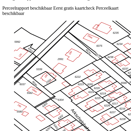
Perceelrapport beschikbaar
Eerst gratis kaartcheck
Perceelkaart
beschikbaar