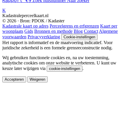
Rapport €9
Zoek huisnummer
Naar zoeker
K
Kadastraleperceelkaart.nl
© 2026 · Bron: PDOK / Kadaster
Kadastrale kaart op adres
Perceelgrens en erfgrenzen
Kaart per
woonplaats
Gids
Bronnen en methode
Blog
Contact
Algemene
voorwaarden
Privacyverklaring
Cookie-instellingen
Het rapport is informatief en de maatvoering indicatief. Voor
juridische zekerheid is een formele grensreconstructie nodig.
Wij gebruiken functionele cookies en, na uw toestemming,
analytische cookies om onze website te verbeteren. U kunt uw
keuze later wijzigen via
.
cookie-instellingen
Accepteren
Weigeren