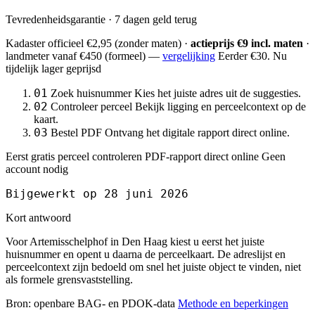
Tevredenheidsgarantie · 7 dagen geld terug
Kadaster officieel
€2,95
(zonder maten) ·
actieprijs €9 incl. maten
·
landmeter
vanaf €450
(formeel) —
vergelijking
Eerder €30. Nu
tijdelijk lager geprijsd
01
Zoek huisnummer
Kies het juiste adres uit de suggesties.
02
Controleer perceel
Bekijk ligging en perceelcontext op de
kaart.
03
Bestel PDF
Ontvang het digitale rapport direct online.
Eerst gratis perceel controleren
PDF-rapport direct online
Geen
account nodig
Bijgewerkt op 28 juni 2026
Kort antwoord
Voor Artemisschelphof in Den Haag kiest u eerst het juiste
huisnummer en opent u daarna de perceelkaart. De adreslijst en
perceelcontext zijn bedoeld om snel het juiste object te vinden, niet
als formele grensvaststelling.
Bron: openbare BAG- en PDOK-data
Methode en beperkingen