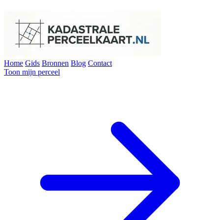
Home
Gids
Bronnen
Blog
Contact
Toon mijn perceel