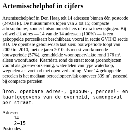
Artemisschelphof in cijfers
Artemisschelphof in Den Haag telt 14 adressen binnen één postcode
(2492HE). De huisnummers lopen van 2 tot 15; compacte
adresopbouw; zonder huisnummerletters of extra toevoegingen. Bij
vrijwel elk adres — 14 van de 14 adressen (100%) — is een
gekoppelde perceelkaart beschikbaar, vooral in sectie GVH43 sectie
BD. De openbare gebouwdata laat zien: bouwperiode loopt van
2009 tot 2010, met de jaren 2010 als meest voorkomende
bouwperiode (57%), gemiddelde woonoppervlakte rond 176 m²,
alleen woonfunctie. Kaartdata rond de straat toont groenobjecten
vooral als groenvoorziening, waterdelen van type waterloop,
wegdelen als voetpad met open verharding. Voor 14 gekoppelde
percelen is het mediaan perceeloppervlak ongeveer 339 m², passend
bij compacte percelen.
Bron: openbare adres-, gebouw-, perceel- en
kaartgegevens van de overheid, samengevat
per straat.
Adressen
14
2–15
Postcodes