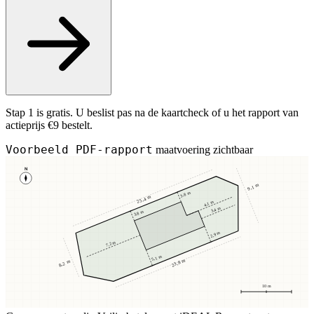
Stap 1 is gratis. U beslist pas na de kaartcheck of u het rapport van
actieprijs €9 bestelt.
Voorbeeld PDF-rapport
maatvoering zichtbaar
N
9,1 m
3,8 m
25,4 m
4,1 m
3,4 m
3,8 m
2,9 m
7,2 m
5,1 m
23,8 m
8,2 m
10 m