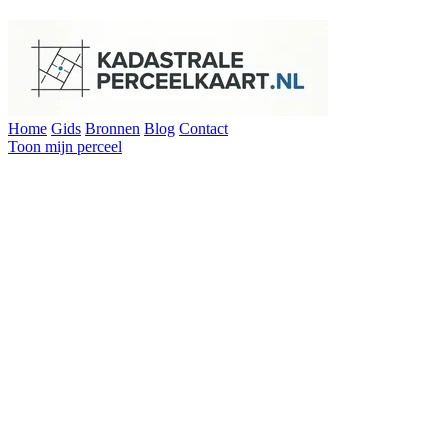
Home
Gids
Bronnen
Blog
Contact
Toon mijn perceel