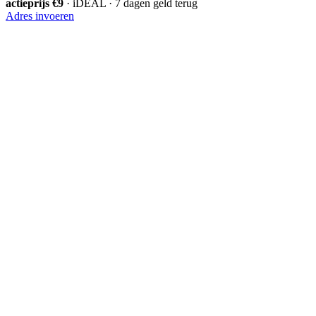
actieprijs €9
· iDEAL · 7 dagen geld terug
Adres invoeren