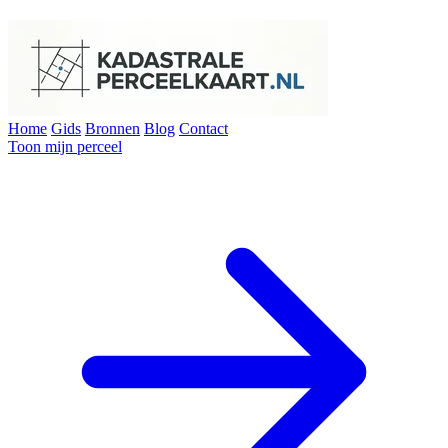
Home
Gids
Bronnen
Blog
Contact
Toon mijn perceel