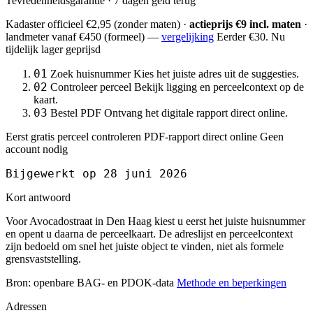
Tevredenheidsgarantie · 7 dagen geld terug
Kadaster officieel
€2,95
(zonder maten) ·
actieprijs €9 incl. maten
·
landmeter
vanaf €450
(formeel) —
vergelijking
Eerder €30. Nu
tijdelijk lager geprijsd
01
Zoek huisnummer
Kies het juiste adres uit de suggesties.
02
Controleer perceel
Bekijk ligging en perceelcontext op de
kaart.
03
Bestel PDF
Ontvang het digitale rapport direct online.
Eerst gratis perceel controleren
PDF-rapport direct online
Geen
account nodig
Bijgewerkt op 28 juni 2026
Kort antwoord
Voor Avocadostraat in Den Haag kiest u eerst het juiste huisnummer
en opent u daarna de perceelkaart. De adreslijst en perceelcontext
zijn bedoeld om snel het juiste object te vinden, niet als formele
grensvaststelling.
Bron: openbare BAG- en PDOK-data
Methode en beperkingen
Adressen