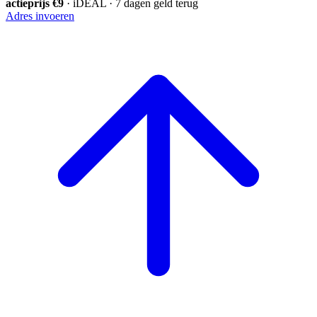
actieprijs €9
· iDEAL · 7 dagen geld terug
Adres invoeren