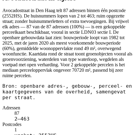
Avocadostraat in Den Haag telt 87 adressen binnen één postcode
(2552HS). De huisnummers lopen van 2 tot 463; ruim opgezette
straat; zonder huisnummerletters of extra toevoegingen. Bij vrijwel
elk adres — 87 van de 87 adressen (100%) — is een gekoppelde
perceelkaart beschikbaar, vooral in sectie LDN03 sectie I. De
openbare gebouwdata laat zien: bouwperiode loopt van 1982 tot
2025, met de jaren 2020 als meest voorkomende bouwperiode
(60%), gemiddelde woonoppervlakte rond 49 m², overwegend
woonfunctie. Kaartdata rond de straat toont groenobjecten vooral als
groenvoorziening, waterdelen van type waterloop, wegdelen als
voetpad met open verharding. Voor 2 gekoppelde percelen is het
mediaan perceeloppervlak ongeveer 70720 m², passend bij zeer
ruime percelen.
Bron: openbare adres-, gebouw-, perceel- en
kaartgegevens van de overheid, samengevat
per straat.
Adressen
87
2–463
Postcodes
1