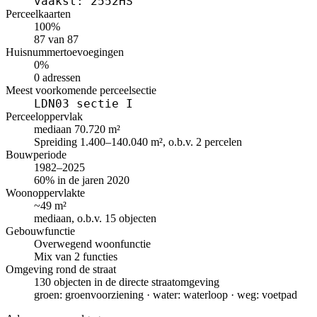
vaakst: 2552HS
Perceelkaarten
100%
87 van 87
Huisnummertoevoegingen
0%
0 adressen
Meest voorkomende perceelsectie
LDN03 sectie I
Perceeloppervlak
mediaan 70.720 m²
Spreiding 1.400–140.040 m², o.b.v. 2 percelen
Bouwperiode
1982–2025
60% in de jaren 2020
Woonoppervlakte
~49 m²
mediaan, o.b.v. 15 objecten
Gebouwfunctie
Overwegend woonfunctie
Mix van 2 functies
Omgeving rond de straat
130 objecten in de directe straatomgeving
groen: groenvoorziening · water: waterloop · weg: voetpad