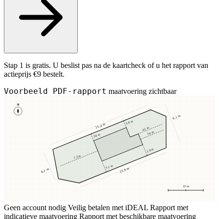
Stap 1 is gratis. U beslist pas na de kaartcheck of u het rapport van
actieprijs €9 bestelt.
Voorbeeld PDF-rapport
maatvoering zichtbaar
N
9,1 m
3,8 m
25,4 m
4,1 m
3,4 m
3,8 m
2,9 m
7,2 m
5,1 m
23,8 m
8,2 m
10 m
Geen account nodig
Veilig betalen met iDEAL
Rapport met
indicatieve maatvoering
Rapport met beschikbare maatvoering