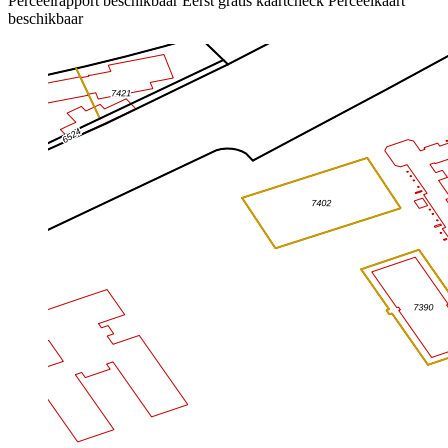
Perceelrapport beschikbaar
Eerst gratis kaartcheck
Perceelkaart
beschikbaar