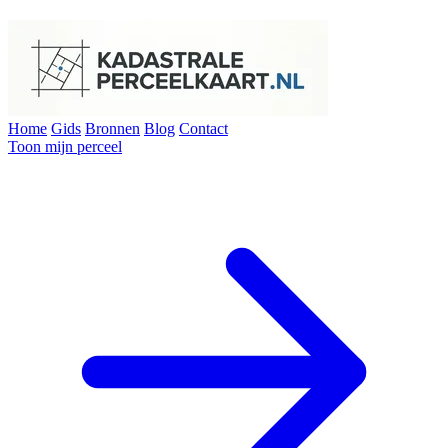
Home
Gids
Bronnen
Blog
Contact
Toon mijn perceel