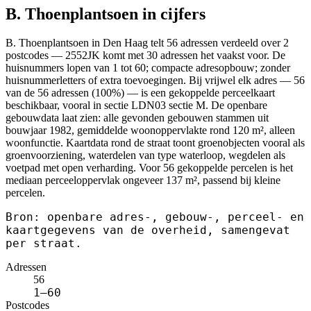
B. Thoenplantsoen in cijfers
B. Thoenplantsoen in Den Haag telt 56 adressen verdeeld over 2
postcodes — 2552JK komt met 30 adressen het vaakst voor. De
huisnummers lopen van 1 tot 60; compacte adresopbouw; zonder
huisnummerletters of extra toevoegingen. Bij vrijwel elk adres — 56
van de 56 adressen (100%) — is een gekoppelde perceelkaart
beschikbaar, vooral in sectie LDN03 sectie M. De openbare
gebouwdata laat zien: alle gevonden gebouwen stammen uit
bouwjaar 1982, gemiddelde woonoppervlakte rond 120 m², alleen
woonfunctie. Kaartdata rond de straat toont groenobjecten vooral als
groenvoorziening, waterdelen van type waterloop, wegdelen als
voetpad met open verharding. Voor 56 gekoppelde percelen is het
mediaan perceeloppervlak ongeveer 137 m², passend bij kleine
percelen.
Bron: openbare adres-, gebouw-, perceel- en
kaartgegevens van de overheid, samengevat
per straat.
Adressen
56
1–60
Postcodes