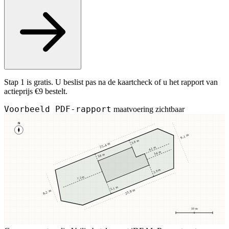
Stap 1 is gratis. U beslist pas na de kaartcheck of u het rapport van
actieprijs €9 bestelt.
Voorbeeld PDF-rapport
maatvoering zichtbaar
N
9,1 m
3,8 m
25,4 m
4,1 m
3,4 m
3,8 m
2,9 m
7,2 m
5,1 m
23,8 m
8,2 m
10 m