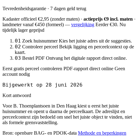
Tevredenheidsgarantie · 7 dagen geld terug
Kadaster officieel
€2,95
(zonder maten) ·
actieprijs €9 incl. maten
·
landmeter
vanaf €450
(formeel) —
vergelijking
Eerder €30. Nu
tijdelijk lager geprijsd
01
Zoek huisnummer
Kies het juiste adres uit de suggesties.
02
Controleer perceel
Bekijk ligging en perceelcontext op de
kaart.
03
Bestel PDF
Ontvang het digitale rapport direct online.
Eerst gratis perceel controleren
PDF-rapport direct online
Geen
account nodig
Bijgewerkt op 28 juni 2026
Kort antwoord
Voor B. Thoenplantsoen in Den Haag kiest u eerst het juiste
huisnummer en opent u daarna de perceelkaart. De adreslijst en
perceelcontext zijn bedoeld om snel het juiste object te vinden, niet
als formele grensvaststelling.
Bron: openbare BAG- en PDOK-data
Methode en beperkingen