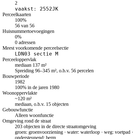
2
vaakst: 2552JK
Perceelkaarten
100%
56 van 56
Huisnummertoevoegingen
0%
0 adressen
Meest voorkomende perceelsectie
LDN03 sectie M
Perceeloppervlak
mediaan 137 m²
Spreiding 96–345 m², o.b.v. 56 percelen
Bouwperiode
1982
100% in de jaren 1980
Woonoppervlakte
~120 m²
mediaan, o.b.v. 15 objecten
Gebouwfunctie
Alleen woonfunctie
Omgeving rond de straat
203 objecten in de directe straatomgeving
groen: groenvoorziening · water: waterloop · weg: voetpad ·
ondersteunend: berm