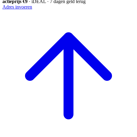
actieprijs €9
· iDEAL · 7 dagen geld terug
Adres invoeren