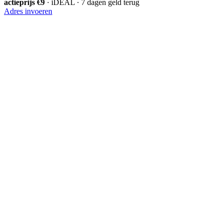
actieprijs €9
· iDEAL · 7 dagen geld terug
Adres invoeren