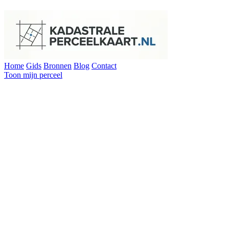
Home
Gids
Bronnen
Blog
Contact
Toon mijn perceel