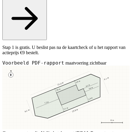
Stap 1 is gratis. U beslist pas na de kaartcheck of u het rapport van
actieprijs €9 bestelt.
Voorbeeld PDF-rapport
maatvoering zichtbaar
N
9,1 m
3,8 m
25,4 m
4,1 m
3,4 m
3,8 m
2,9 m
7,2 m
5,1 m
23,8 m
8,2 m
10 m