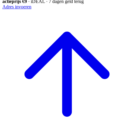
actieprijs €9
· iDEAL · 7 dagen geld terug
Adres invoeren