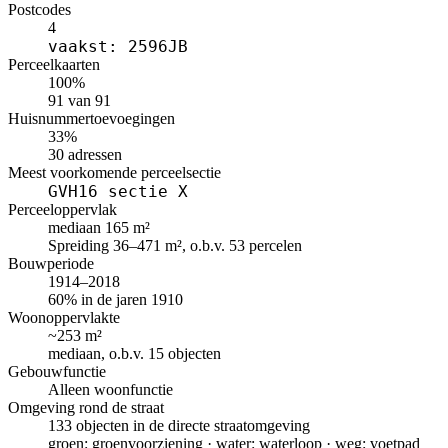
Postcodes
4
vaakst: 2596JB
Perceelkaarten
100%
91 van 91
Huisnummertoevoegingen
33%
30 adressen
Meest voorkomende perceelsectie
GVH16 sectie X
Perceeloppervlak
mediaan 165 m²
Spreiding 36–471 m², o.b.v. 53 percelen
Bouwperiode
1914–2018
60% in de jaren 1910
Woonoppervlakte
~253 m²
mediaan, o.b.v. 15 objecten
Gebouwfunctie
Alleen woonfunctie
Omgeving rond de straat
133 objecten in de directe straatomgeving
groen: groenvoorziening · water: waterloop · weg: voetpad