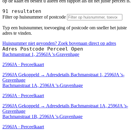
op de kaart en bestelt u alleen een rapport als dit het juiste perceel is.
91 resultaten
Filter op huisnummer of postcode
Typ een huisnummer, toevoeging of postcode om sneller het juiste
adres te vinden.
Huisnummer niet gevonden? Zoek bovenaan direct op adres
Adres
Postcode
Perceel
Open
Bachmanstraat 1, 2596JA 's-Gravenhage
2596JA · Perceelkaart
2596JA
Gekoppeld
→
Adresdetails Bachmanstraat 1, 2596JA 's-
Gravenhage
Bachmanstraat 1A, 2596JA 's-Gravenhage
2596JA · Perceelkaart
2596JA
Gekoppeld
→
Adresdetails Bachmanstraat 1A, 2596JA 's-
Gravenhage
Bachmanstraat 1B, 2596JA 's-Gravenhage
2596JA · Perceelkaart