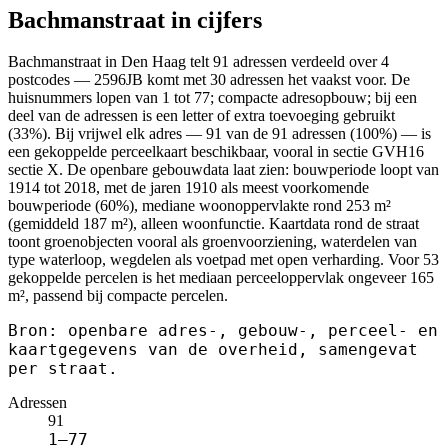
Bachmanstraat in cijfers
Bachmanstraat in Den Haag telt 91 adressen verdeeld over 4
postcodes — 2596JB komt met 30 adressen het vaakst voor. De
huisnummers lopen van 1 tot 77; compacte adresopbouw; bij een
deel van de adressen is een letter of extra toevoeging gebruikt
(33%). Bij vrijwel elk adres — 91 van de 91 adressen (100%) — is
een gekoppelde perceelkaart beschikbaar, vooral in sectie GVH16
sectie X. De openbare gebouwdata laat zien: bouwperiode loopt van
1914 tot 2018, met de jaren 1910 als meest voorkomende
bouwperiode (60%), mediane woonoppervlakte rond 253 m²
(gemiddeld 187 m²), alleen woonfunctie. Kaartdata rond de straat
toont groenobjecten vooral als groenvoorziening, waterdelen van
type waterloop, wegdelen als voetpad met open verharding. Voor 53
gekoppelde percelen is het mediaan perceeloppervlak ongeveer 165
m², passend bij compacte percelen.
Bron: openbare adres-, gebouw-, perceel- en
kaartgegevens van de overheid, samengevat
per straat.
Adressen
91
1–77