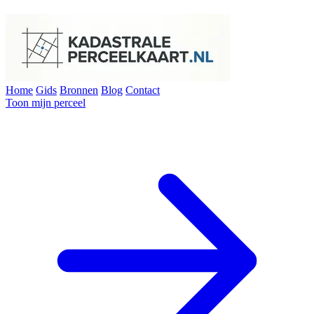
Home
Gids
Bronnen
Blog
Contact
Toon mijn perceel