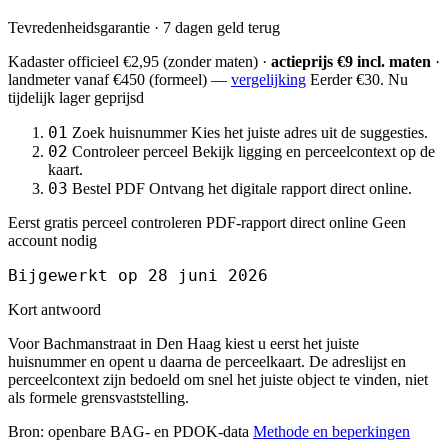
Tevredenheidsgarantie · 7 dagen geld terug
Kadaster officieel
€2,95
(zonder maten) ·
actieprijs €9 incl. maten
·
landmeter
vanaf €450
(formeel) —
vergelijking
Eerder €30. Nu
tijdelijk lager geprijsd
01
Zoek huisnummer
Kies het juiste adres uit de suggesties.
02
Controleer perceel
Bekijk ligging en perceelcontext op de
kaart.
03
Bestel PDF
Ontvang het digitale rapport direct online.
Eerst gratis perceel controleren
PDF-rapport direct online
Geen
account nodig
Bijgewerkt op 28 juni 2026
Kort antwoord
Voor Bachmanstraat in Den Haag kiest u eerst het juiste
huisnummer en opent u daarna de perceelkaart. De adreslijst en
perceelcontext zijn bedoeld om snel het juiste object te vinden, niet
als formele grensvaststelling.
Bron: openbare BAG- en PDOK-data
Methode en beperkingen