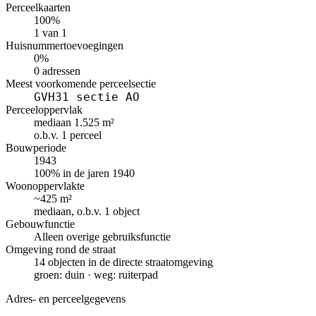
Perceelkaarten
100%
1 van 1
Huisnummertoevoegingen
0%
0 adressen
Meest voorkomende perceelsectie
GVH31 sectie AO
Perceeloppervlak
mediaan 1.525 m²
o.b.v. 1 perceel
Bouwperiode
1943
100% in de jaren 1940
Woonoppervlakte
~425 m²
mediaan, o.b.v. 1 object
Gebouwfunctie
Alleen overige gebruiksfunctie
Omgeving rond de straat
14 objecten in de directe straatomgeving
groen: duin · weg: ruiterpad
Adres- en perceelgegevens