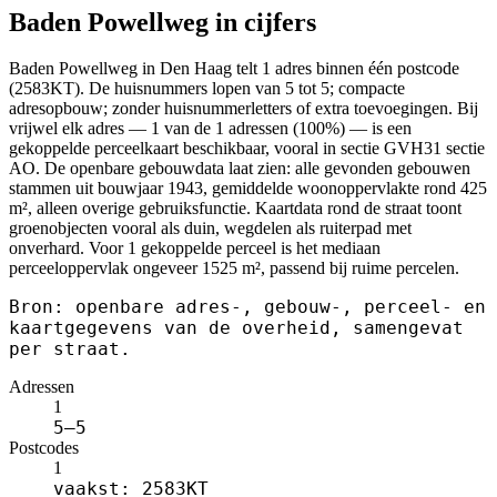
Baden Powellweg in cijfers
Baden Powellweg in Den Haag telt 1 adres binnen één postcode
(2583KT). De huisnummers lopen van 5 tot 5; compacte
adresopbouw; zonder huisnummerletters of extra toevoegingen. Bij
vrijwel elk adres — 1 van de 1 adressen (100%) — is een
gekoppelde perceelkaart beschikbaar, vooral in sectie GVH31 sectie
AO. De openbare gebouwdata laat zien: alle gevonden gebouwen
stammen uit bouwjaar 1943, gemiddelde woonoppervlakte rond 425
m², alleen overige gebruiksfunctie. Kaartdata rond de straat toont
groenobjecten vooral als duin, wegdelen als ruiterpad met
onverhard. Voor 1 gekoppelde perceel is het mediaan
perceeloppervlak ongeveer 1525 m², passend bij ruime percelen.
Bron: openbare adres-, gebouw-, perceel- en
kaartgegevens van de overheid, samengevat
per straat.
Adressen
1
5–5
Postcodes
1
vaakst: 2583KT