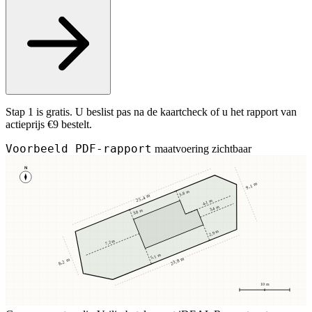
Stap 1 is gratis. U beslist pas na de kaartcheck of u het rapport van
actieprijs €9 bestelt.
Voorbeeld PDF-rapport
maatvoering zichtbaar
N
9,1 m
3,8 m
25,4 m
4,1 m
3,4 m
3,8 m
2,9 m
7,2 m
5,1 m
23,8 m
8,2 m
10 m