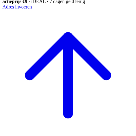
actieprijs €9
· iDEAL · 7 dagen geld terug
Adres invoeren