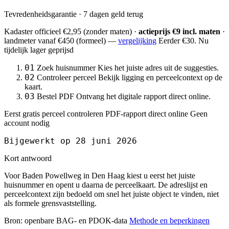
Tevredenheidsgarantie · 7 dagen geld terug
Kadaster officieel
€2,95
(zonder maten) ·
actieprijs €9 incl. maten
·
landmeter
vanaf €450
(formeel) —
vergelijking
Eerder €30. Nu
tijdelijk lager geprijsd
01
Zoek huisnummer
Kies het juiste adres uit de suggesties.
02
Controleer perceel
Bekijk ligging en perceelcontext op de
kaart.
03
Bestel PDF
Ontvang het digitale rapport direct online.
Eerst gratis perceel controleren
PDF-rapport direct online
Geen
account nodig
Bijgewerkt op 28 juni 2026
Kort antwoord
Voor Baden Powellweg in Den Haag kiest u eerst het juiste
huisnummer en opent u daarna de perceelkaart. De adreslijst en
perceelcontext zijn bedoeld om snel het juiste object te vinden, niet
als formele grensvaststelling.
Bron: openbare BAG- en PDOK-data
Methode en beperkingen