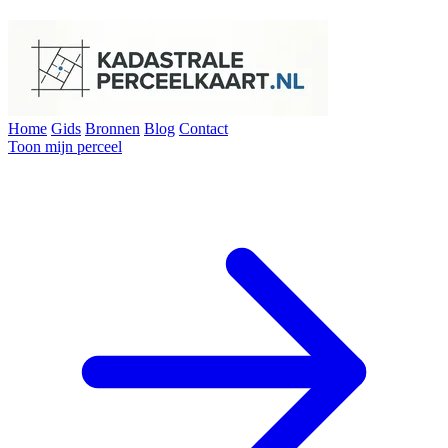
Home
Gids
Bronnen
Blog
Contact
Toon mijn perceel