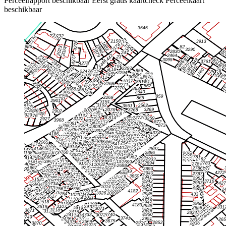
Perceelrapport beschikbaar
Eerst gratis kaartcheck
Perceelkaart
beschikbaar