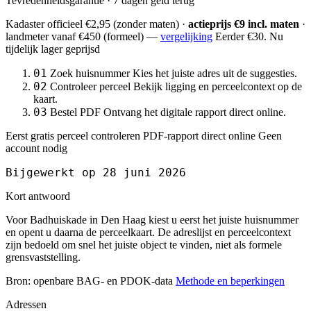
Tevredenheidsgarantie · 7 dagen geld terug
Kadaster officieel
€2,95
(zonder maten) ·
actieprijs €9 incl. maten
·
landmeter
vanaf €450
(formeel) —
vergelijking
Eerder €30. Nu
tijdelijk lager geprijsd
01
Zoek huisnummer
Kies het juiste adres uit de suggesties.
02
Controleer perceel
Bekijk ligging en perceelcontext op de
kaart.
03
Bestel PDF
Ontvang het digitale rapport direct online.
Eerst gratis perceel controleren
PDF-rapport direct online
Geen
account nodig
Bijgewerkt op 28 juni 2026
Kort antwoord
Voor Badhuiskade in Den Haag kiest u eerst het juiste huisnummer
en opent u daarna de perceelkaart. De adreslijst en perceelcontext
zijn bedoeld om snel het juiste object te vinden, niet als formele
grensvaststelling.
Bron: openbare BAG- en PDOK-data
Methode en beperkingen
Adressen