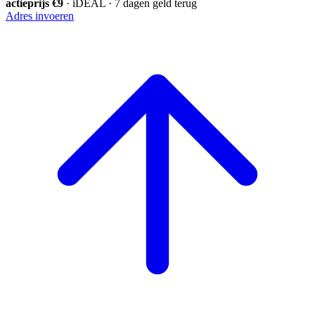
actieprijs €9
· iDEAL · 7 dagen geld terug
Adres invoeren