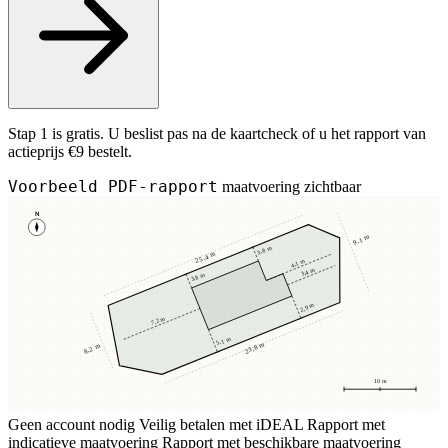
Stap 1 is gratis. U beslist pas na de kaartcheck of u het rapport van
actieprijs €9 bestelt.
Voorbeeld PDF-rapport
maatvoering zichtbaar
N
9,1 m
3,8 m
25,4 m
4,1 m
3,4 m
3,8 m
2,9 m
7,2 m
5,1 m
23,8 m
8,2 m
10 m
Geen account nodig
Veilig betalen met iDEAL
Rapport met
indicatieve maatvoering
Rapport met beschikbare maatvoering