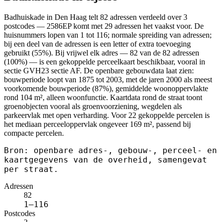
Badhuiskade in Den Haag telt 82 adressen verdeeld over 3
postcodes — 2586EP komt met 29 adressen het vaakst voor. De
huisnummers lopen van 1 tot 116; normale spreiding van adressen;
bij een deel van de adressen is een letter of extra toevoeging
gebruikt (55%). Bij vrijwel elk adres — 82 van de 82 adressen
(100%) — is een gekoppelde perceelkaart beschikbaar, vooral in
sectie GVH23 sectie AF. De openbare gebouwdata laat zien:
bouwperiode loopt van 1875 tot 2003, met de jaren 2000 als meest
voorkomende bouwperiode (87%), gemiddelde woonoppervlakte
rond 104 m², alleen woonfunctie. Kaartdata rond de straat toont
groenobjecten vooral als groenvoorziening, wegdelen als
parkeervlak met open verharding. Voor 22 gekoppelde percelen is
het mediaan perceeloppervlak ongeveer 169 m², passend bij
compacte percelen.
Bron: openbare adres-, gebouw-, perceel- en
kaartgegevens van de overheid, samengevat
per straat.
Adressen
82
1–116
Postcodes