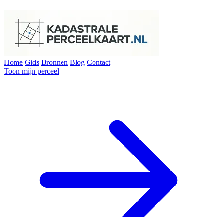
Home
Gids
Bronnen
Blog
Contact
Toon mijn perceel