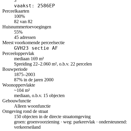
3
vaakst: 2586EP
Perceelkaarten
100%
82 van 82
Huisnummertoevoegingen
55%
45 adressen
Meest voorkomende perceelsectie
GVH23 sectie AF
Perceeloppervlak
mediaan 169 m²
Spreiding 22–2.060 m², o.b.v. 22 percelen
Bouwperiode
1875–2003
87% in de jaren 2000
Woonoppervlakte
~104 m²
mediaan, o.b.v. 15 objecten
Gebouwfunctie
Alleen woonfunctie
Omgeving rond de straat
150 objecten in de directe straatomgeving
groen: groenvoorziening · weg: parkeervlak · ondersteunend:
verkeerseiland