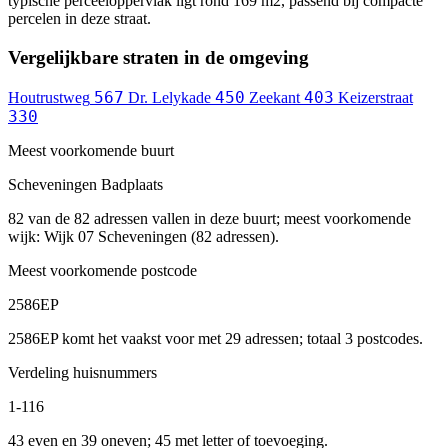
typische perceeloppervlak ligt rond 169 m2, passend bij compacte
percelen in deze straat.
Vergelijkbare straten in de omgeving
567
450
403
Houtrustweg
Dr. Lelykade
Zeekant
Keizerstraat
330
Meest voorkomende buurt
Scheveningen Badplaats
82 van de 82 adressen vallen in deze buurt; meest voorkomende
wijk: Wijk 07 Scheveningen (82 adressen).
Meest voorkomende postcode
2586EP
2586EP komt het vaakst voor met 29 adressen; totaal 3 postcodes.
Verdeling huisnummers
1-116
43 even en 39 oneven; 45 met letter of toevoeging.