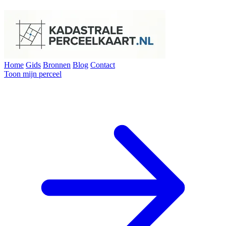
Home
Gids
Bronnen
Blog
Contact
Toon mijn perceel