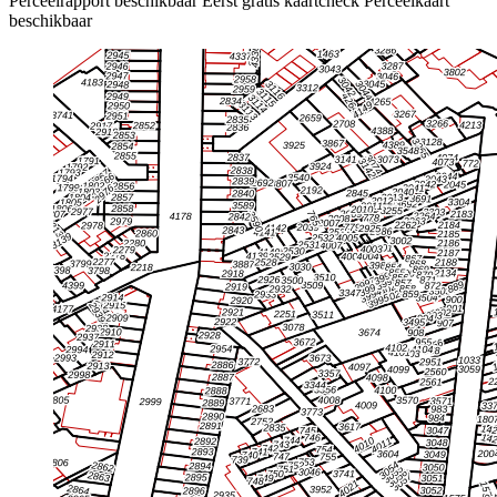
Perceelrapport beschikbaar
Eerst gratis kaartcheck
Perceelkaart
beschikbaar