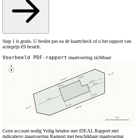
Stap 1 is gratis. U beslist pas na de kaartcheck of u het rapport van
actieprijs €9 bestelt.
Voorbeeld PDF-rapport
maatvoering zichtbaar
N
9,1 m
3,8 m
25,4 m
4,1 m
3,4 m
3,8 m
2,9 m
7,2 m
5,1 m
23,8 m
8,2 m
10 m
Geen account nodig
Veilig betalen met iDEAL
Rapport met
indicatieve maatvoering
Rapport met beschikbare maatvoering