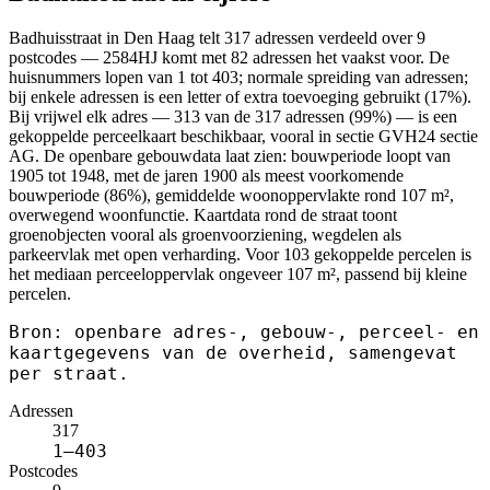
Badhuisstraat in Den Haag telt 317 adressen verdeeld over 9
postcodes — 2584HJ komt met 82 adressen het vaakst voor. De
huisnummers lopen van 1 tot 403; normale spreiding van adressen;
bij enkele adressen is een letter of extra toevoeging gebruikt (17%).
Bij vrijwel elk adres — 313 van de 317 adressen (99%) — is een
gekoppelde perceelkaart beschikbaar, vooral in sectie GVH24 sectie
AG. De openbare gebouwdata laat zien: bouwperiode loopt van
1905 tot 1948, met de jaren 1900 als meest voorkomende
bouwperiode (86%), gemiddelde woonoppervlakte rond 107 m²,
overwegend woonfunctie. Kaartdata rond de straat toont
groenobjecten vooral als groenvoorziening, wegdelen als
parkeervlak met open verharding. Voor 103 gekoppelde percelen is
het mediaan perceeloppervlak ongeveer 107 m², passend bij kleine
percelen.
Bron: openbare adres-, gebouw-, perceel- en
kaartgegevens van de overheid, samengevat
per straat.
Adressen
317
1–403
Postcodes