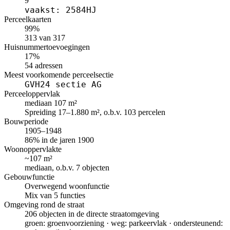
9
vaakst: 2584HJ
Perceelkaarten
99%
313 van 317
Huisnummertoevoegingen
17%
54 adressen
Meest voorkomende perceelsectie
GVH24 sectie AG
Perceeloppervlak
mediaan 107 m²
Spreiding 17–1.880 m², o.b.v. 103 percelen
Bouwperiode
1905–1948
86% in de jaren 1900
Woonoppervlakte
~107 m²
mediaan, o.b.v. 7 objecten
Gebouwfunctie
Overwegend woonfunctie
Mix van 5 functies
Omgeving rond de straat
206 objecten in de directe straatomgeving
groen: groenvoorziening · weg: parkeervlak · ondersteunend: