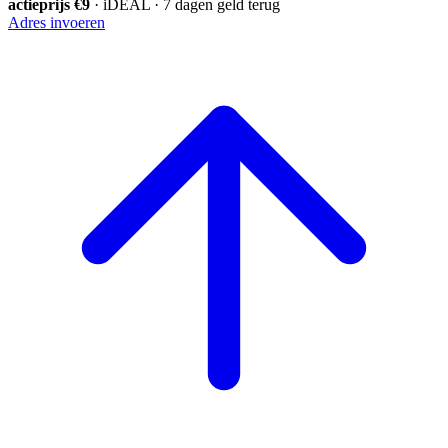
actieprijs €9
· iDEAL · 7 dagen geld terug
Adres invoeren