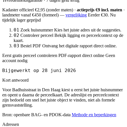
Tevredenheidsgarantie · 7 dagen geld terug
Kadaster officieel
€2,95
(zonder maten) ·
actieprijs €9 incl. maten
·
landmeter
vanaf €450
(formeel) —
vergelijking
Eerder €30. Nu
tijdelijk lager geprijsd
01
Zoek huisnummer
Kies het juiste adres uit de suggesties.
02
Controleer perceel
Bekijk ligging en perceelcontext op de
kaart.
03
Bestel PDF
Ontvang het digitale rapport direct online.
Eerst gratis perceel controleren
PDF-rapport direct online
Geen
account nodig
Bijgewerkt op 28 juni 2026
Kort antwoord
Voor Badhuisstraat in Den Haag kiest u eerst het juiste huisnummer
en opent u daarna de perceelkaart. De adreslijst en perceelcontext
zijn bedoeld om snel het juiste object te vinden, niet als formele
grensvaststelling.
Bron: openbare BAG- en PDOK-data
Methode en beperkingen
Adressen