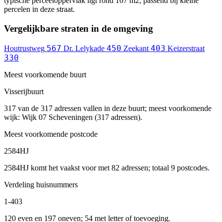
typische perceeloppervlak ligt rond 107 m2, passend bij kleine
percelen in deze straat.
Vergelijkbare straten in de omgeving
567
450
403
Houtrustweg
Dr. Lelykade
Zeekant
Keizerstraat
330
Meest voorkomende buurt
Visserijbuurt
317 van de 317 adressen vallen in deze buurt; meest voorkomende
wijk: Wijk 07 Scheveningen (317 adressen).
Meest voorkomende postcode
2584HJ
2584HJ komt het vaakst voor met 82 adressen; totaal 9 postcodes.
Verdeling huisnummers
1-403
120 even en 197 oneven; 54 met letter of toevoeging.