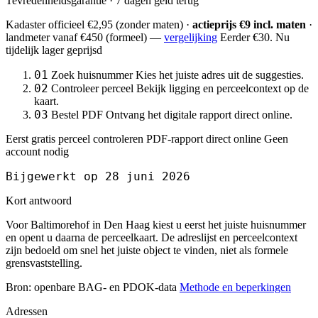
Tevredenheidsgarantie · 7 dagen geld terug
Kadaster officieel
€2,95
(zonder maten) ·
actieprijs €9 incl. maten
·
landmeter
vanaf €450
(formeel) —
vergelijking
Eerder €30. Nu
tijdelijk lager geprijsd
01
Zoek huisnummer
Kies het juiste adres uit de suggesties.
02
Controleer perceel
Bekijk ligging en perceelcontext op de
kaart.
03
Bestel PDF
Ontvang het digitale rapport direct online.
Eerst gratis perceel controleren
PDF-rapport direct online
Geen
account nodig
Bijgewerkt op 28 juni 2026
Kort antwoord
Voor Baltimorehof in Den Haag kiest u eerst het juiste huisnummer
en opent u daarna de perceelkaart. De adreslijst en perceelcontext
zijn bedoeld om snel het juiste object te vinden, niet als formele
grensvaststelling.
Bron: openbare BAG- en PDOK-data
Methode en beperkingen
Adressen