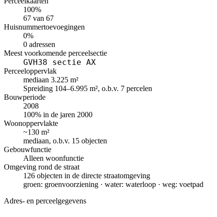
Perceelkaarten
100%
67 van 67
Huisnummertoevoegingen
0%
0 adressen
Meest voorkomende perceelsectie
GVH38 sectie AX
Perceeloppervlak
mediaan 3.225 m²
Spreiding 104–6.995 m², o.b.v. 7 percelen
Bouwperiode
2008
100% in de jaren 2000
Woonoppervlakte
~130 m²
mediaan, o.b.v. 15 objecten
Gebouwfunctie
Alleen woonfunctie
Omgeving rond de straat
126 objecten in de directe straatomgeving
groen: groenvoorziening · water: waterloop · weg: voetpad
Adres- en perceelgegevens