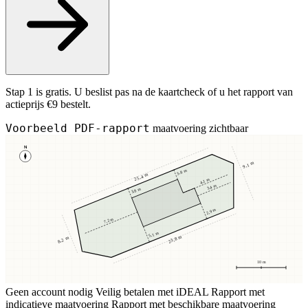
Stap 1 is gratis. U beslist pas na de kaartcheck of u het rapport van
actieprijs €9 bestelt.
Voorbeeld PDF-rapport
maatvoering zichtbaar
N
9,1 m
3,8 m
25,4 m
4,1 m
3,4 m
3,8 m
2,9 m
7,2 m
5,1 m
23,8 m
8,2 m
10 m
Geen account nodig
Veilig betalen met iDEAL
Rapport met
indicatieve maatvoering
Rapport met beschikbare maatvoering