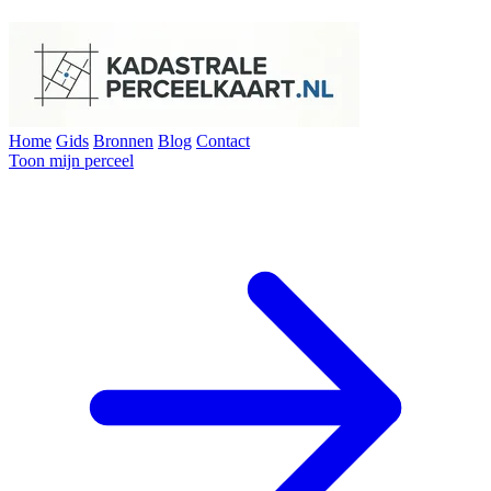
Home
Gids
Bronnen
Blog
Contact
Toon mijn perceel