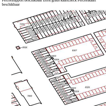
Perceelrapport beschikbaar
Eerst gratis kaartcheck
Perceelkaart
beschikbaar