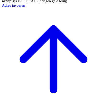
actieprijs €9
· iDEAL · 7 dagen geld terug
Adres invoeren