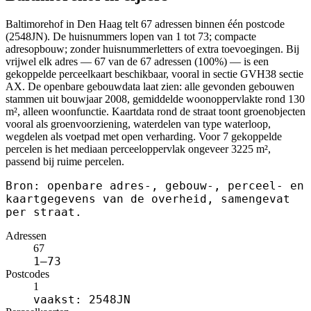
Baltimorehof in Den Haag telt 67 adressen binnen één postcode
(2548JN). De huisnummers lopen van 1 tot 73; compacte
adresopbouw; zonder huisnummerletters of extra toevoegingen. Bij
vrijwel elk adres — 67 van de 67 adressen (100%) — is een
gekoppelde perceelkaart beschikbaar, vooral in sectie GVH38 sectie
AX. De openbare gebouwdata laat zien: alle gevonden gebouwen
stammen uit bouwjaar 2008, gemiddelde woonoppervlakte rond 130
m², alleen woonfunctie. Kaartdata rond de straat toont groenobjecten
vooral als groenvoorziening, waterdelen van type waterloop,
wegdelen als voetpad met open verharding. Voor 7 gekoppelde
percelen is het mediaan perceeloppervlak ongeveer 3225 m²,
passend bij ruime percelen.
Bron: openbare adres-, gebouw-, perceel- en
kaartgegevens van de overheid, samengevat
per straat.
Adressen
67
1–73
Postcodes
1
vaakst: 2548JN