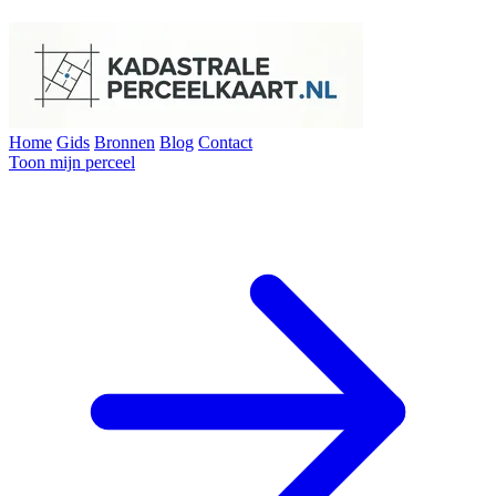
Home
Gids
Bronnen
Blog
Contact
Toon mijn perceel