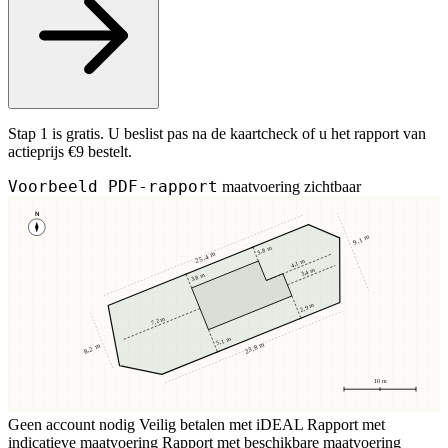
Stap 1 is gratis. U beslist pas na de kaartcheck of u het rapport van
actieprijs €9 bestelt.
Voorbeeld PDF-rapport
maatvoering zichtbaar
N
9,1 m
3,8 m
25,4 m
4,1 m
3,4 m
3,8 m
2,9 m
7,2 m
5,1 m
23,8 m
8,2 m
10 m
Geen account nodig
Veilig betalen met iDEAL
Rapport met
indicatieve maatvoering
Rapport met beschikbare maatvoering