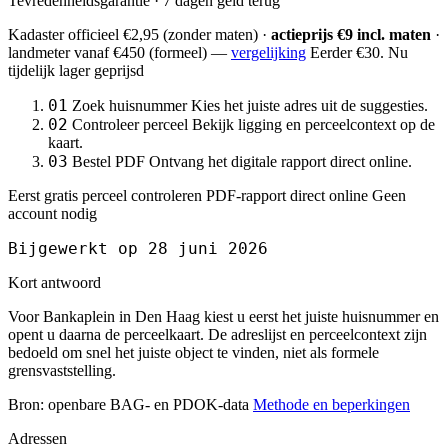
Tevredenheidsgarantie · 7 dagen geld terug
Kadaster officieel
€2,95
(zonder maten) ·
actieprijs €9 incl. maten
·
landmeter
vanaf €450
(formeel) —
vergelijking
Eerder €30. Nu
tijdelijk lager geprijsd
01
Zoek huisnummer
Kies het juiste adres uit de suggesties.
02
Controleer perceel
Bekijk ligging en perceelcontext op de
kaart.
03
Bestel PDF
Ontvang het digitale rapport direct online.
Eerst gratis perceel controleren
PDF-rapport direct online
Geen
account nodig
Bijgewerkt op 28 juni 2026
Kort antwoord
Voor Bankaplein in Den Haag kiest u eerst het juiste huisnummer en
opent u daarna de perceelkaart. De adreslijst en perceelcontext zijn
bedoeld om snel het juiste object te vinden, niet als formele
grensvaststelling.
Bron: openbare BAG- en PDOK-data
Methode en beperkingen
Adressen