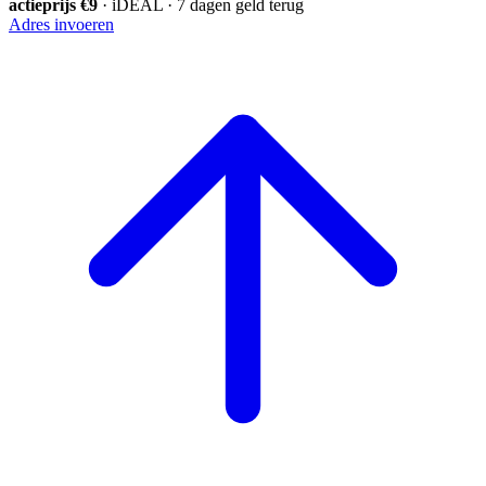
actieprijs €9
· iDEAL · 7 dagen geld terug
Adres invoeren