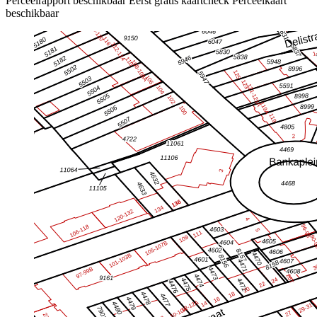
Perceelrapport beschikbaar
Eerst gratis kaartcheck
Perceelkaart
beschikbaar