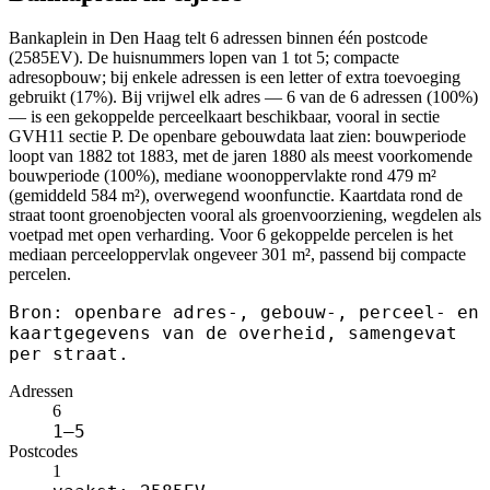
Bankaplein in Den Haag telt 6 adressen binnen één postcode
(2585EV). De huisnummers lopen van 1 tot 5; compacte
adresopbouw; bij enkele adressen is een letter of extra toevoeging
gebruikt (17%). Bij vrijwel elk adres — 6 van de 6 adressen (100%)
— is een gekoppelde perceelkaart beschikbaar, vooral in sectie
GVH11 sectie P. De openbare gebouwdata laat zien: bouwperiode
loopt van 1882 tot 1883, met de jaren 1880 als meest voorkomende
bouwperiode (100%), mediane woonoppervlakte rond 479 m²
(gemiddeld 584 m²), overwegend woonfunctie. Kaartdata rond de
straat toont groenobjecten vooral als groenvoorziening, wegdelen als
voetpad met open verharding. Voor 6 gekoppelde percelen is het
mediaan perceeloppervlak ongeveer 301 m², passend bij compacte
percelen.
Bron: openbare adres-, gebouw-, perceel- en
kaartgegevens van de overheid, samengevat
per straat.
Adressen
6
1–5
Postcodes
1