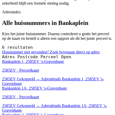
zekerheid blijft een formele meting nodig.
Adresindex
Alle huisnummers in Bankaplein
Kies het juiste huisnummer. Daarna controleert u gratis het perceel
op de kaart en bestelt u alleen een rapport als dit het juiste perceel is.
6 resultaten
Huisnummer niet gevonden? Zoek bovenaan direct op adres
Adres
Postcode
Perceel
Open
Bankaplein 1, 2585EV 's-Gravenhage
2585EV · Perceelkaart
2585EV
Gekoppeld
→
Adresdetails Bankaplein 1, 2585EV 's-
Gravenhage
Bankaplein 1A, 2585EV 's-Gravenhage
2585EV · Perceelkaart
2585EV
Gekoppeld
→
Adresdetails Bankaplein 1A, 2585EV 's-
Gravenhage
Bankaplein 2, 2585EV 's-Gravenhage