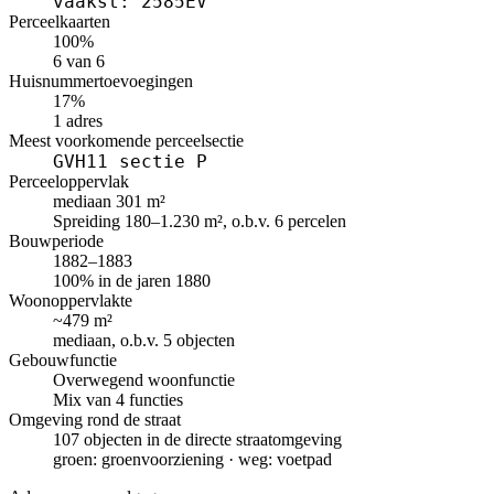
vaakst: 2585EV
Perceelkaarten
100%
6 van 6
Huisnummertoevoegingen
17%
1 adres
Meest voorkomende perceelsectie
GVH11 sectie P
Perceeloppervlak
mediaan 301 m²
Spreiding 180–1.230 m², o.b.v. 6 percelen
Bouwperiode
1882–1883
100% in de jaren 1880
Woonoppervlakte
~479 m²
mediaan, o.b.v. 5 objecten
Gebouwfunctie
Overwegend woonfunctie
Mix van 4 functies
Omgeving rond de straat
107 objecten in de directe straatomgeving
groen: groenvoorziening · weg: voetpad