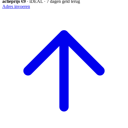
actieprijs €9
· iDEAL · 7 dagen geld terug
Adres invoeren