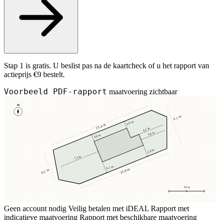
Stap 1 is gratis. U beslist pas na de kaartcheck of u het rapport van
actieprijs €9 bestelt.
Voorbeeld PDF-rapport
maatvoering zichtbaar
N
9,1 m
3,8 m
25,4 m
4,1 m
3,4 m
3,8 m
2,9 m
7,2 m
5,1 m
23,8 m
8,2 m
10 m
Geen account nodig
Veilig betalen met iDEAL
Rapport met
indicatieve maatvoering
Rapport met beschikbare maatvoering