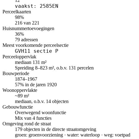
12
vaakst: 2585EN
Perceelkaarten
98%
216 van 221
Huisnummertoevoegingen
36%
79 adressen
Meest voorkomende perceelsectie
GVH11 sectie P
Perceeloppervlak
mediaan 131 m²
Spreiding 8–823 m², o.b.v. 131 percelen
Bouwperiode
1874–1967
57% in de jaren 1920
Woonoppervlakte
~89 m²
mediaan, o.b.v. 14 objecten
Gebouwfunctie
Overwegend woonfunctie
Mix van 4 functies
Omgeving rond de straat
179 objecten in de directe straatomgeving
groen: groenvoorziening · water: waterloop · weg: voetpad