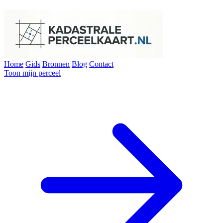
Home
Gids
Bronnen
Blog
Contact
Toon mijn perceel