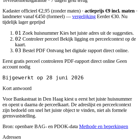
Tevredenheidsgarantie · 7 dagen geld terug
Kadaster officieel
€2,95
(zonder maten) ·
actieprijs €9 incl. maten
·
landmeter
vanaf €450
(formeel) —
vergelijking
Eerder €30. Nu
tijdelijk lager geprijsd
01
Zoek huisnummer
Kies het juiste adres uit de suggesties.
02
Controleer perceel
Bekijk ligging en perceelcontext op de
kaart.
03
Bestel PDF
Ontvang het digitale rapport direct online.
Eerst gratis perceel controleren
PDF-rapport direct online
Geen
account nodig
Bijgewerkt op 28 juni 2026
Kort antwoord
Voor Bankastraat in Den Haag kiest u eerst het juiste huisnummer
en opent u daarna de perceelkaart. De adreslijst en perceelcontext
zijn bedoeld om snel het juiste object te vinden, niet als formele
grensvaststelling.
Bron: openbare BAG- en PDOK-data
Methode en beperkingen
Adressen