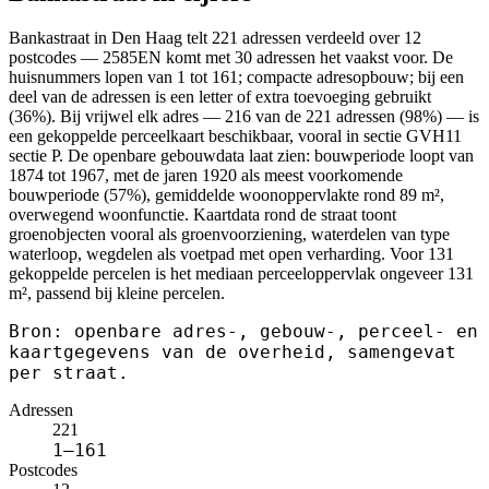
Bankastraat in Den Haag telt 221 adressen verdeeld over 12
postcodes — 2585EN komt met 30 adressen het vaakst voor. De
huisnummers lopen van 1 tot 161; compacte adresopbouw; bij een
deel van de adressen is een letter of extra toevoeging gebruikt
(36%). Bij vrijwel elk adres — 216 van de 221 adressen (98%) — is
een gekoppelde perceelkaart beschikbaar, vooral in sectie GVH11
sectie P. De openbare gebouwdata laat zien: bouwperiode loopt van
1874 tot 1967, met de jaren 1920 als meest voorkomende
bouwperiode (57%), gemiddelde woonoppervlakte rond 89 m²,
overwegend woonfunctie. Kaartdata rond de straat toont
groenobjecten vooral als groenvoorziening, waterdelen van type
waterloop, wegdelen als voetpad met open verharding. Voor 131
gekoppelde percelen is het mediaan perceeloppervlak ongeveer 131
m², passend bij kleine percelen.
Bron: openbare adres-, gebouw-, perceel- en
kaartgegevens van de overheid, samengevat
per straat.
Adressen
221
1–161
Postcodes