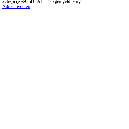
actieprijs €9
· iDEAL · 7 dagen geld terug
Adres invoeren