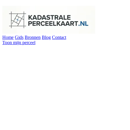
Home
Gids
Bronnen
Blog
Contact
Toon mijn perceel