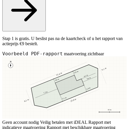
Stap 1 is gratis. U beslist pas na de kaartcheck of u het rapport van
actieprijs €9 bestelt.
Voorbeeld PDF-rapport
maatvoering zichtbaar
N
9,1 m
3,8 m
25,4 m
4,1 m
3,4 m
3,8 m
2,9 m
7,2 m
5,1 m
23,8 m
8,2 m
10 m
Geen account nodig
Veilig betalen met iDEAL
Rapport met
indicatieve maatvoering
Rapport met beschikbare maatvoering