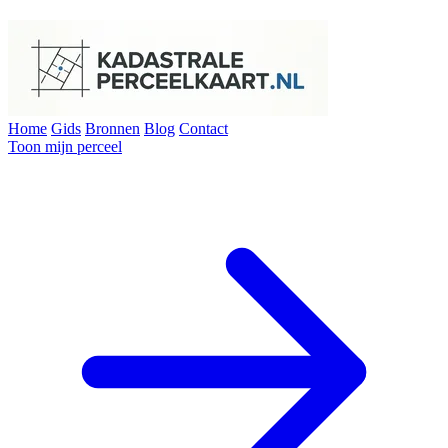
Home
Gids
Bronnen
Blog
Contact
Toon mijn perceel