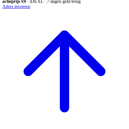
actieprijs €9
· iDEAL · 7 dagen geld terug
Adres invoeren