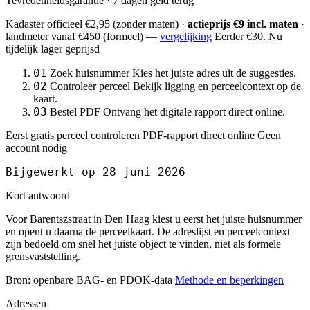
Tevredenheidsgarantie · 7 dagen geld terug
Kadaster officieel
€2,95
(zonder maten) ·
actieprijs €9 incl. maten
·
landmeter
vanaf €450
(formeel) —
vergelijking
Eerder €30. Nu
tijdelijk lager geprijsd
01
Zoek huisnummer
Kies het juiste adres uit de suggesties.
02
Controleer perceel
Bekijk ligging en perceelcontext op de
kaart.
03
Bestel PDF
Ontvang het digitale rapport direct online.
Eerst gratis perceel controleren
PDF-rapport direct online
Geen
account nodig
Bijgewerkt op 28 juni 2026
Kort antwoord
Voor Barentszstraat in Den Haag kiest u eerst het juiste huisnummer
en opent u daarna de perceelkaart. De adreslijst en perceelcontext
zijn bedoeld om snel het juiste object te vinden, niet als formele
grensvaststelling.
Bron: openbare BAG- en PDOK-data
Methode en beperkingen
Adressen