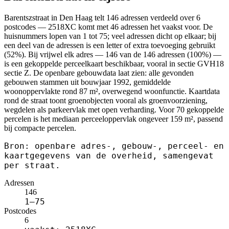
Barentszstraat in Den Haag telt 146 adressen verdeeld over 6
postcodes — 2518XC komt met 46 adressen het vaakst voor. De
huisnummers lopen van 1 tot 75; veel adressen dicht op elkaar; bij
een deel van de adressen is een letter of extra toevoeging gebruikt
(52%). Bij vrijwel elk adres — 146 van de 146 adressen (100%) —
is een gekoppelde perceelkaart beschikbaar, vooral in sectie GVH18
sectie Z. De openbare gebouwdata laat zien: alle gevonden
gebouwen stammen uit bouwjaar 1992, gemiddelde
woonoppervlakte rond 87 m², overwegend woonfunctie. Kaartdata
rond de straat toont groenobjecten vooral als groenvoorziening,
wegdelen als parkeervlak met open verharding. Voor 70 gekoppelde
percelen is het mediaan perceeloppervlak ongeveer 159 m², passend
bij compacte percelen.
Bron: openbare adres-, gebouw-, perceel- en
kaartgegevens van de overheid, samengevat
per straat.
Adressen
146
1–75
Postcodes
6