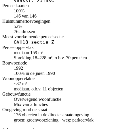
vaakst: 2518XC
Perceelkaarten
100%
146 van 146
Huisnummertoevoegingen
52%
76 adressen
Meest voorkomende perceelsectie
GVH18 sectie Z
Perceeloppervlak
mediaan 159 m²
Spreiding 18–228 m², o.b.v. 70 percelen
Bouwperiode
1992
100% in de jaren 1990
Woonoppervlakte
~87 m²
mediaan, o.b.v. 11 objecten
Gebouwfunctie
Overwegend woonfunctie
Mix van 2 functies
Omgeving rond de straat
136 objecten in de directe straatomgeving
groen: groenvoorziening · weg: parkeervlak