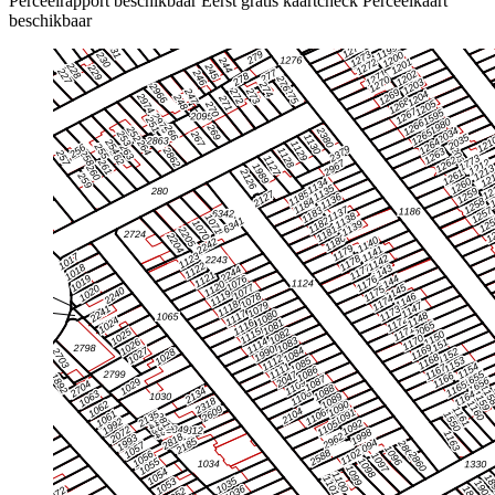
Perceelrapport beschikbaar
Eerst gratis kaartcheck
Perceelkaart
beschikbaar