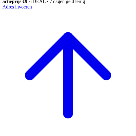
actieprijs €9
· iDEAL · 7 dagen geld terug
Adres invoeren