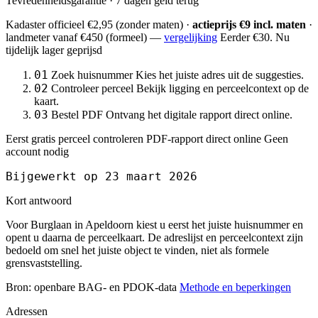
Tevredenheidsgarantie · 7 dagen geld terug
Kadaster officieel
€2,95
(zonder maten) ·
actieprijs €9 incl. maten
·
landmeter
vanaf €450
(formeel) —
vergelijking
Eerder €30. Nu
tijdelijk lager geprijsd
01
Zoek huisnummer
Kies het juiste adres uit de suggesties.
02
Controleer perceel
Bekijk ligging en perceelcontext op de
kaart.
03
Bestel PDF
Ontvang het digitale rapport direct online.
Eerst gratis perceel controleren
PDF-rapport direct online
Geen
account nodig
Bijgewerkt op 23 maart 2026
Kort antwoord
Voor Burglaan in Apeldoorn kiest u eerst het juiste huisnummer en
opent u daarna de perceelkaart. De adreslijst en perceelcontext zijn
bedoeld om snel het juiste object te vinden, niet als formele
grensvaststelling.
Bron: openbare BAG- en PDOK-data
Methode en beperkingen
Adressen