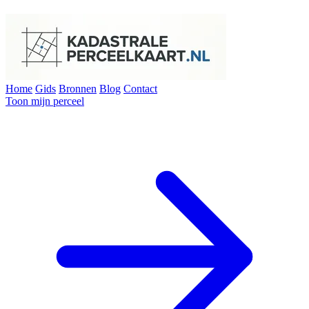
Home
Gids
Bronnen
Blog
Contact
Toon mijn perceel