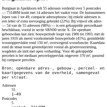
Burglaan in Apeldoorn telt 55 adressen verdeeld over 5 postcodes
— 7314BM komt met 14 adressen het vaakst voor. De huisnummers
lopen van 1 tot 49; compacte adresopbouw; bij enkele adressen is
een letter of extra toevoeging gebruikt (22%). Bij vrijwel elk adres
— 54 van de 55 adressen (98%) — is een gekoppelde perceelkaart
beschikbaar, vooral in sectie SRN00 sectie X. De openbare
gebouwdata laat zien: bouwperiode loopt van 1900 tot 1993, met de
jaren 1910 als meest voorkomende bouwperiode (41%), gemiddelde
woonoppervlakte rond 150 m², overwegend woonfunctie. Kaartdata
rond de straat toont groenobjecten vooral als groenvoorziening,
wegdelen als inrit met open verharding. Voor 46 gekoppelde
percelen is het mediaan perceeloppervlak ongeveer 370 m², passend
bij compacte percelen.
Bron: openbare adres-, gebouw-, perceel- en
kaartgegevens van de overheid, samengevat
per straat.
Adressen
55
1–49
Postcodes
5