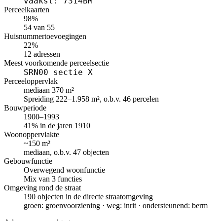
vaakst: 7314BM
Perceelkaarten
98%
54 van 55
Huisnummertoevoegingen
22%
12 adressen
Meest voorkomende perceelsectie
SRN00 sectie X
Perceeloppervlak
mediaan 370 m²
Spreiding 222–1.958 m², o.b.v. 46 percelen
Bouwperiode
1900–1993
41% in de jaren 1910
Woonoppervlakte
~150 m²
mediaan, o.b.v. 47 objecten
Gebouwfunctie
Overwegend woonfunctie
Mix van 3 functies
Omgeving rond de straat
190 objecten in de directe straatomgeving
groen: groenvoorziening · weg: inrit · ondersteunend: berm