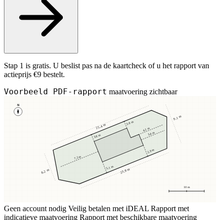
Stap 1 is gratis. U beslist pas na de kaartcheck of u het rapport van
actieprijs €9 bestelt.
Voorbeeld PDF-rapport
maatvoering zichtbaar
N
9,1 m
3,8 m
25,4 m
4,1 m
3,4 m
3,8 m
2,9 m
7,2 m
5,1 m
23,8 m
8,2 m
10 m
Geen account nodig
Veilig betalen met iDEAL
Rapport met
indicatieve maatvoering
Rapport met beschikbare maatvoering