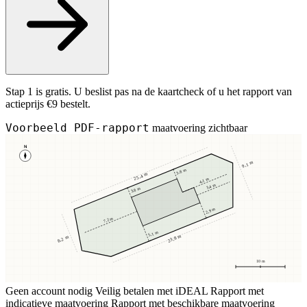
Stap 1 is gratis. U beslist pas na de kaartcheck of u het rapport van
actieprijs €9 bestelt.
Voorbeeld PDF-rapport
maatvoering zichtbaar
N
9,1 m
3,8 m
25,4 m
4,1 m
3,4 m
3,8 m
2,9 m
7,2 m
5,1 m
23,8 m
8,2 m
10 m
Geen account nodig
Veilig betalen met iDEAL
Rapport met
indicatieve maatvoering
Rapport met beschikbare maatvoering