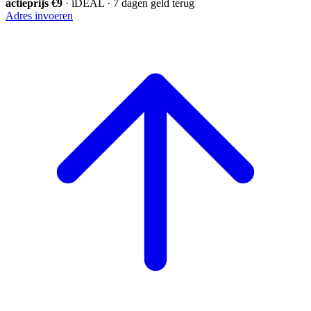
actieprijs €9
· iDEAL · 7 dagen geld terug
Adres invoeren