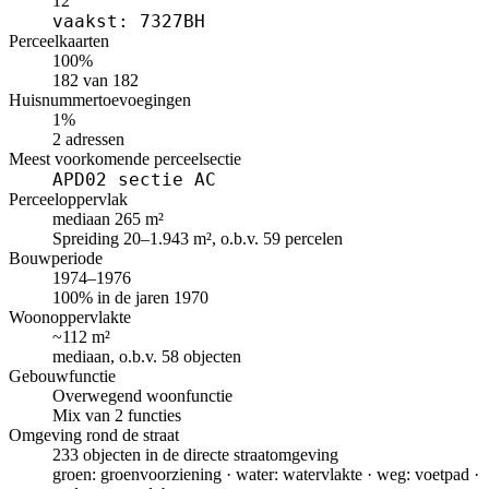
12
vaakst: 7327BH
Perceelkaarten
100%
182 van 182
Huisnummertoevoegingen
1%
2 adressen
Meest voorkomende perceelsectie
APD02 sectie AC
Perceeloppervlak
mediaan 265 m²
Spreiding 20–1.943 m², o.b.v. 59 percelen
Bouwperiode
1974–1976
100% in de jaren 1970
Woonoppervlakte
~112 m²
mediaan, o.b.v. 58 objecten
Gebouwfunctie
Overwegend woonfunctie
Mix van 2 functies
Omgeving rond de straat
233 objecten in de directe straatomgeving
groen: groenvoorziening · water: watervlakte · weg: voetpad ·