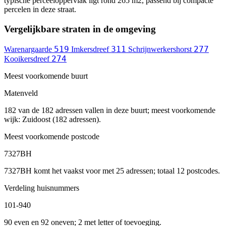
typische perceeloppervlak ligt rond 265 m2, passend bij compacte
percelen in deze straat.
Vergelijkbare straten in de omgeving
519
311
277
Warenargaarde
Imkersdreef
Schrijnwerkershorst
274
Kooikersdreef
Meest voorkomende buurt
Matenveld
182 van de 182 adressen vallen in deze buurt; meest voorkomende
wijk: Zuidoost (182 adressen).
Meest voorkomende postcode
7327BH
7327BH komt het vaakst voor met 25 adressen; totaal 12 postcodes.
Verdeling huisnummers
101-940
90 even en 92 oneven; 2 met letter of toevoeging.