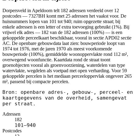
Dorpersveld in Apeldoorn telt 182 adressen verdeeld over 12
postcodes — 7327BH komt met 25 adressen het vaakst voor. De
huisnummers lopen van 101 tot 940; ruim opgezette straat; bij
enkele adressen is een letter of extra toevoeging gebruikt (1%). Bij
vrijwel elk adres — 182 van de 182 adressen (100%) — is een
gekoppelde perceelkaart beschikbaar, vooral in sectie APD02 sectie
AC. De openbare gebouwdata laat zien: bouwperiode loopt van
1974 tot 1976, met de jaren 1970 als meest voorkomende
bouwperiode (100%), gemiddelde woonoppervlakte rond 112 m²,
overwegend woonfunctie. Kaartdata rond de straat toont
groenobjecten vooral als groenvoorziening, waterdelen van type
watervlakte, wegdelen als voetpad met open verharding. Voor 59
gekoppelde percelen is het mediaan perceeloppervlak ongeveer 265
m², passend bij compacte percelen.
Bron: openbare adres-, gebouw-, perceel- en
kaartgegevens van de overheid, samengevat
per straat.
Adressen
182
101–940
Postcodes