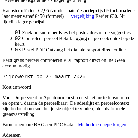
Tevredenheidsgarantie · 7 dagen geld terug
Kadaster officieel
€2,95
(zonder maten) ·
actieprijs €9 incl. maten
·
landmeter
vanaf €450
(formeel) —
vergelijking
Eerder €30. Nu
tijdelijk lager geprijsd
01
Zoek huisnummer
Kies het juiste adres uit de suggesties.
02
Controleer perceel
Bekijk ligging en perceelcontext op de
kaart.
03
Bestel PDF
Ontvang het digitale rapport direct online.
Eerst gratis perceel controleren
PDF-rapport direct online
Geen
account nodig
Bijgewerkt op 23 maart 2026
Kort antwoord
Voor Dorpersveld in Apeldoorn kiest u eerst het juiste huisnummer
en opent u daarna de perceelkaart. De adreslijst en perceelcontext
zijn bedoeld om snel het juiste object te vinden, niet als formele
grensvaststelling.
Bron: openbare BAG- en PDOK-data
Methode en beperkingen
Adressen