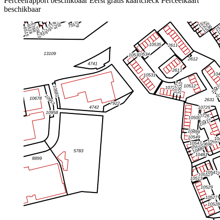
Perceelrapport beschikbaar
Eerst gratis kaartcheck
Perceelkaart
beschikbaar