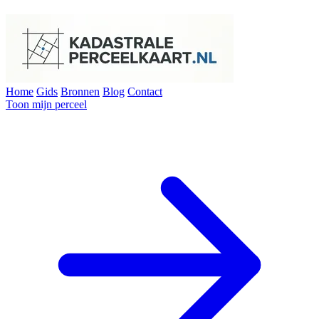
Home
Gids
Bronnen
Blog
Contact
Toon mijn perceel