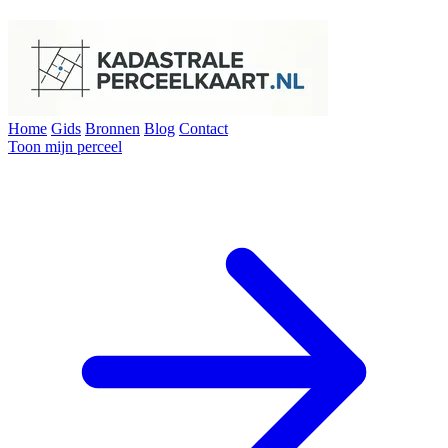
Home
Gids
Bronnen
Blog
Contact
Toon mijn perceel