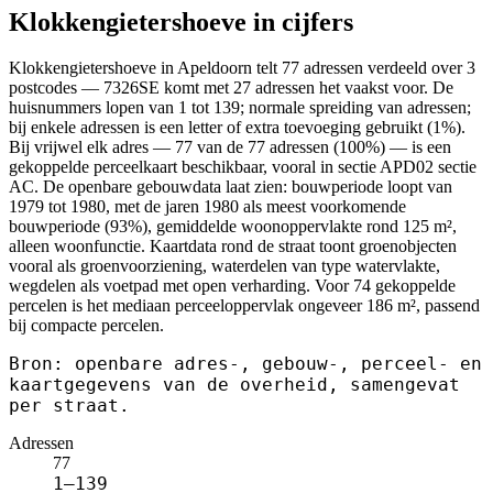
Klokkengietershoeve in cijfers
Klokkengietershoeve in Apeldoorn telt 77 adressen verdeeld over 3
postcodes — 7326SE komt met 27 adressen het vaakst voor. De
huisnummers lopen van 1 tot 139; normale spreiding van adressen;
bij enkele adressen is een letter of extra toevoeging gebruikt (1%).
Bij vrijwel elk adres — 77 van de 77 adressen (100%) — is een
gekoppelde perceelkaart beschikbaar, vooral in sectie APD02 sectie
AC. De openbare gebouwdata laat zien: bouwperiode loopt van
1979 tot 1980, met de jaren 1980 als meest voorkomende
bouwperiode (93%), gemiddelde woonoppervlakte rond 125 m²,
alleen woonfunctie. Kaartdata rond de straat toont groenobjecten
vooral als groenvoorziening, waterdelen van type watervlakte,
wegdelen als voetpad met open verharding. Voor 74 gekoppelde
percelen is het mediaan perceeloppervlak ongeveer 186 m², passend
bij compacte percelen.
Bron: openbare adres-, gebouw-, perceel- en
kaartgegevens van de overheid, samengevat
per straat.
Adressen
77
1–139