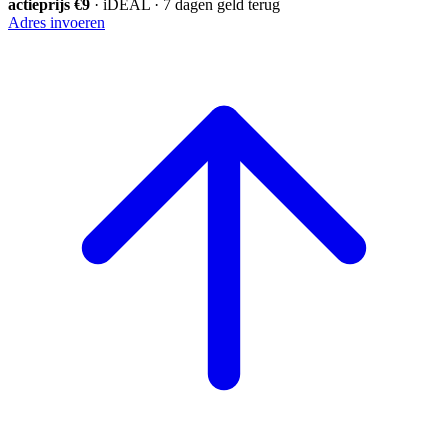
actieprijs €9
· iDEAL · 7 dagen geld terug
Adres invoeren