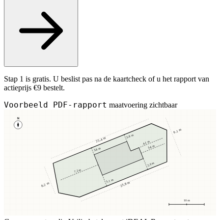
Stap 1 is gratis. U beslist pas na de kaartcheck of u het rapport van
actieprijs €9 bestelt.
Voorbeeld PDF-rapport
maatvoering zichtbaar
N
9,1 m
3,8 m
25,4 m
4,1 m
3,4 m
3,8 m
2,9 m
7,2 m
5,1 m
23,8 m
8,2 m
10 m