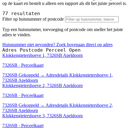
op de kaart en bestelt u alleen een rapport als dit het juiste perceel is.
77 resultaten
Filter op huisnummer of postcode
Typ een huisnummer, toevoeging of postcode om sneller het juiste
adres te vinden.
Huisnummer niet gevonden? Zoek bovenaan direct op adres
Adres
Postcode
Perceel
Open
Klokkengietershoeve 1, 7326SB Apeldoorn
7326SB · Perceelkaart
7326SB
Gekoppeld
→
Adresdetails Klokkengietershoeve 1,
7326SB Apeldoorn
Klokkengietershoeve 2, 7326SB Apeldoorn
7326SB · Perceelkaart
7326SB
Gekoppeld
→
Adresdetails Klokkengietershoeve 2,
7326SB Apeldoorn
Klokkengietershoeve 3, 7326SB Apeldoorn
7326SB · Perceelkaart