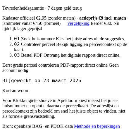
Tevredenheidsgarantie · 7 dagen geld terug
Kadaster officieel
€2,95
(zonder maten) ·
actieprijs €9 incl. maten
·
landmeter
vanaf €450
(formeel) —
vergelijking
Eerder €30. Nu
tijdelijk lager geprijsd
01
Zoek huisnummer
Kies het juiste adres uit de suggesties.
02
Controleer perceel
Bekijk ligging en perceelcontext op de
kaart.
03
Bestel PDF
Ontvang het digitale rapport direct online.
Eerst gratis perceel controleren
PDF-rapport direct online
Geen
account nodig
Bijgewerkt op 23 maart 2026
Kort antwoord
Voor Klokkengietershoeve in Apeldoorn kiest u eerst het juiste
huisnummer en opent u daarna de perceelkaart. De adreslijst en
perceelcontext zijn bedoeld om snel het juiste object te vinden, niet
als formele grensvaststelling.
Bron: openbare BAG- en PDOK-data
Methode en beperkingen