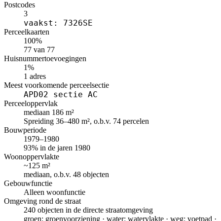
Postcodes
3
vaakst: 7326SE
Perceelkaarten
100%
77 van 77
Huisnummertoevoegingen
1%
1 adres
Meest voorkomende perceelsectie
APD02 sectie AC
Perceeloppervlak
mediaan 186 m²
Spreiding 36–480 m², o.b.v. 74 percelen
Bouwperiode
1979–1980
93% in de jaren 1980
Woonoppervlakte
~125 m²
mediaan, o.b.v. 48 objecten
Gebouwfunctie
Alleen woonfunctie
Omgeving rond de straat
240 objecten in de directe straatomgeving
groen: groenvoorziening · water: watervlakte · weg: voetpad ·