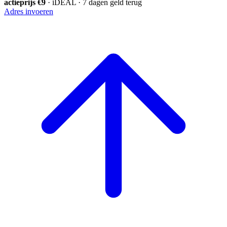
actieprijs €9
· iDEAL · 7 dagen geld terug
Adres invoeren