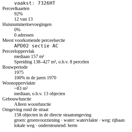
vaakst: 7326HT
Perceelkaarten
92%
12 van 13
Huisnummertoevoegingen
0%
0 adressen
Meest voorkomende perceelsectie
APD02 sectie AC
Perceeloppervlak
mediaan 157 m²
Spreiding 138–427 m², o.b.v. 8 percelen
Bouwperiode
1975
100% in de jaren 1970
Woonoppervlakte
~83 m²
mediaan, o.b.v. 13 objecten
Gebouwfunctie
Alleen woonfunctie
Omgeving rond de straat
158 objecten in de directe straatomgeving
groen: groenvoorziening · water: watervlakte · weg: rijbaan
lokale weg · ondersteunend: berm