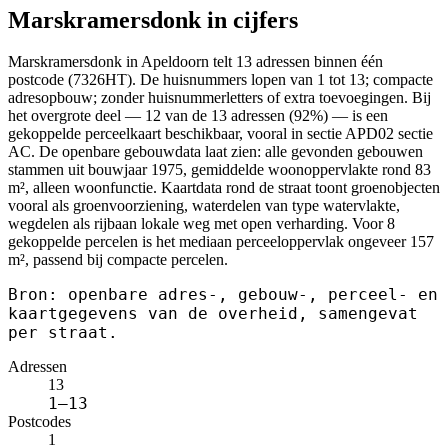
Marskramersdonk in cijfers
Marskramersdonk in Apeldoorn telt 13 adressen binnen één
postcode (7326HT). De huisnummers lopen van 1 tot 13; compacte
adresopbouw; zonder huisnummerletters of extra toevoegingen. Bij
het overgrote deel — 12 van de 13 adressen (92%) — is een
gekoppelde perceelkaart beschikbaar, vooral in sectie APD02 sectie
AC. De openbare gebouwdata laat zien: alle gevonden gebouwen
stammen uit bouwjaar 1975, gemiddelde woonoppervlakte rond 83
m², alleen woonfunctie. Kaartdata rond de straat toont groenobjecten
vooral als groenvoorziening, waterdelen van type watervlakte,
wegdelen als rijbaan lokale weg met open verharding. Voor 8
gekoppelde percelen is het mediaan perceeloppervlak ongeveer 157
m², passend bij compacte percelen.
Bron: openbare adres-, gebouw-, perceel- en
kaartgegevens van de overheid, samengevat
per straat.
Adressen
13
1–13
Postcodes
1