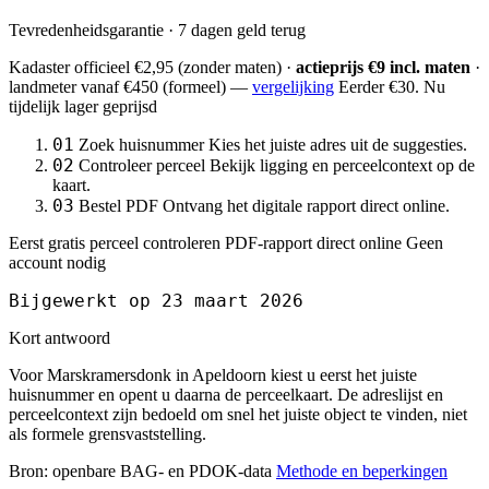
Tevredenheidsgarantie · 7 dagen geld terug
Kadaster officieel
€2,95
(zonder maten) ·
actieprijs €9 incl. maten
·
landmeter
vanaf €450
(formeel) —
vergelijking
Eerder €30. Nu
tijdelijk lager geprijsd
01
Zoek huisnummer
Kies het juiste adres uit de suggesties.
02
Controleer perceel
Bekijk ligging en perceelcontext op de
kaart.
03
Bestel PDF
Ontvang het digitale rapport direct online.
Eerst gratis perceel controleren
PDF-rapport direct online
Geen
account nodig
Bijgewerkt op 23 maart 2026
Kort antwoord
Voor Marskramersdonk in Apeldoorn kiest u eerst het juiste
huisnummer en opent u daarna de perceelkaart. De adreslijst en
perceelcontext zijn bedoeld om snel het juiste object te vinden, niet
als formele grensvaststelling.
Bron: openbare BAG- en PDOK-data
Methode en beperkingen