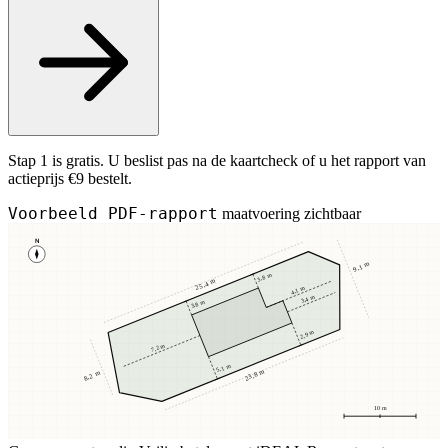
Stap 1 is gratis. U beslist pas na de kaartcheck of u het rapport van
actieprijs €9 bestelt.
Voorbeeld PDF-rapport
maatvoering zichtbaar
N
9,1 m
3,8 m
25,4 m
4,1 m
3,4 m
3,8 m
2,9 m
7,2 m
5,1 m
23,8 m
8,2 m
10 m