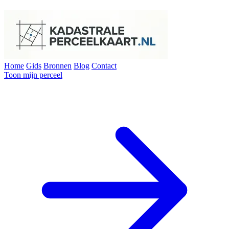
Home
Gids
Bronnen
Blog
Contact
Toon mijn perceel