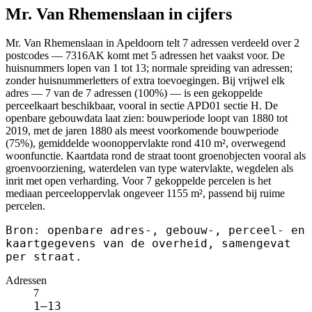
Mr. Van Rhemenslaan in cijfers
Mr. Van Rhemenslaan in Apeldoorn telt 7 adressen verdeeld over 2
postcodes — 7316AK komt met 5 adressen het vaakst voor. De
huisnummers lopen van 1 tot 13; normale spreiding van adressen;
zonder huisnummerletters of extra toevoegingen. Bij vrijwel elk
adres — 7 van de 7 adressen (100%) — is een gekoppelde
perceelkaart beschikbaar, vooral in sectie APD01 sectie H. De
openbare gebouwdata laat zien: bouwperiode loopt van 1880 tot
2019, met de jaren 1880 als meest voorkomende bouwperiode
(75%), gemiddelde woonoppervlakte rond 410 m², overwegend
woonfunctie. Kaartdata rond de straat toont groenobjecten vooral als
groenvoorziening, waterdelen van type watervlakte, wegdelen als
inrit met open verharding. Voor 7 gekoppelde percelen is het
mediaan perceeloppervlak ongeveer 1155 m², passend bij ruime
percelen.
Bron: openbare adres-, gebouw-, perceel- en
kaartgegevens van de overheid, samengevat
per straat.
Adressen
7
1–13