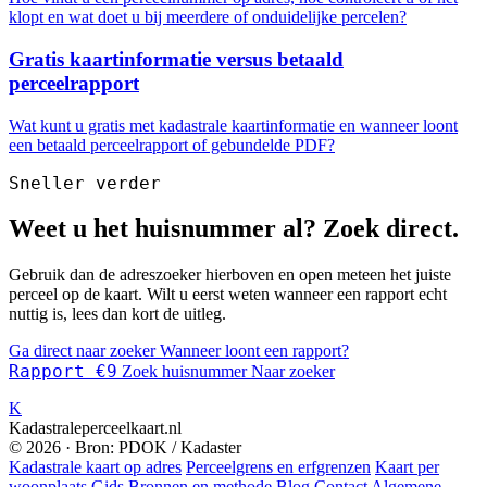
klopt en wat doet u bij meerdere of onduidelijke percelen?
Gratis kaartinformatie versus betaald
perceelrapport
Wat kunt u gratis met kadastrale kaartinformatie en wanneer loont
een betaald perceelrapport of gebundelde PDF?
Sneller verder
Weet u het huisnummer al? Zoek direct.
Gebruik dan de adreszoeker hierboven en open meteen het juiste
perceel op de kaart. Wilt u eerst weten wanneer een rapport echt
nuttig is, lees dan kort de uitleg.
Ga direct naar zoeker
Wanneer loont een rapport?
Rapport €9
Zoek huisnummer
Naar zoeker
K
Kadastraleperceelkaart.nl
© 2026 · Bron: PDOK / Kadaster
Kadastrale kaart op adres
Perceelgrens en erfgrenzen
Kaart per
woonplaats
Gids
Bronnen en methode
Blog
Contact
Algemene