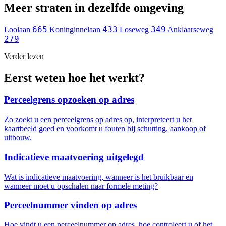
Meer straten in dezelfde omgeving
665
433
349
Loolaan
Koninginnelaan
Loseweg
Anklaarseweg
279
Verder lezen
Eerst weten hoe het werkt?
Perceelgrens opzoeken op adres
Zo zoekt u een perceelgrens op adres op, interpreteert u het
kaartbeeld goed en voorkomt u fouten bij schutting, aankoop of
uitbouw.
Indicatieve maatvoering uitgelegd
Wat is indicatieve maatvoering, wanneer is het bruikbaar en
wanneer moet u opschalen naar formele meting?
Perceelnummer vinden op adres
Hoe vindt u een perceelnummer op adres, hoe controleert u of het