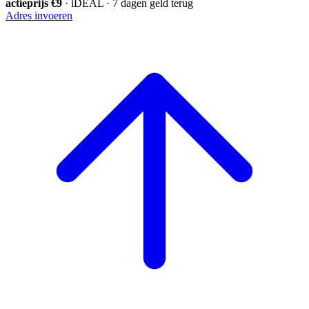
actieprijs €9
· iDEAL · 7 dagen geld terug
Adres invoeren