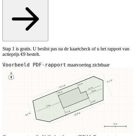
Stap 1 is gratis. U beslist pas na de kaartcheck of u het rapport van
actieprijs €9 bestelt.
Voorbeeld PDF-rapport
maatvoering zichtbaar
N
9,1 m
3,8 m
25,4 m
4,1 m
3,4 m
3,8 m
2,9 m
7,2 m
5,1 m
23,8 m
8,2 m
10 m