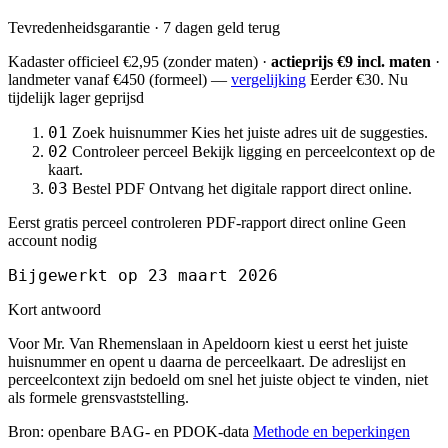
Tevredenheidsgarantie · 7 dagen geld terug
Kadaster officieel
€2,95
(zonder maten) ·
actieprijs €9 incl. maten
·
landmeter
vanaf €450
(formeel) —
vergelijking
Eerder €30. Nu
tijdelijk lager geprijsd
01
Zoek huisnummer
Kies het juiste adres uit de suggesties.
02
Controleer perceel
Bekijk ligging en perceelcontext op de
kaart.
03
Bestel PDF
Ontvang het digitale rapport direct online.
Eerst gratis perceel controleren
PDF-rapport direct online
Geen
account nodig
Bijgewerkt op 23 maart 2026
Kort antwoord
Voor Mr. Van Rhemenslaan in Apeldoorn kiest u eerst het juiste
huisnummer en opent u daarna de perceelkaart. De adreslijst en
perceelcontext zijn bedoeld om snel het juiste object te vinden, niet
als formele grensvaststelling.
Bron: openbare BAG- en PDOK-data
Methode en beperkingen