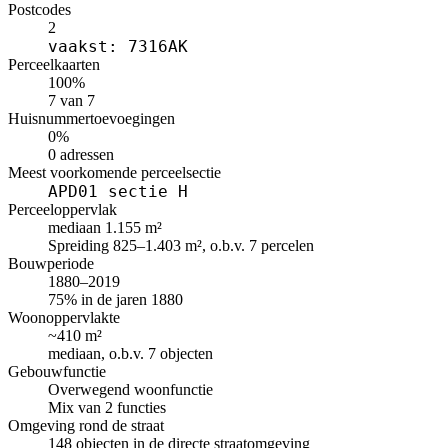
Postcodes
2
vaakst: 7316AK
Perceelkaarten
100%
7 van 7
Huisnummertoevoegingen
0%
0 adressen
Meest voorkomende perceelsectie
APD01 sectie H
Perceeloppervlak
mediaan 1.155 m²
Spreiding 825–1.403 m², o.b.v. 7 percelen
Bouwperiode
1880–2019
75% in de jaren 1880
Woonoppervlakte
~410 m²
mediaan, o.b.v. 7 objecten
Gebouwfunctie
Overwegend woonfunctie
Mix van 2 functies
Omgeving rond de straat
148 objecten in de directe straatomgeving