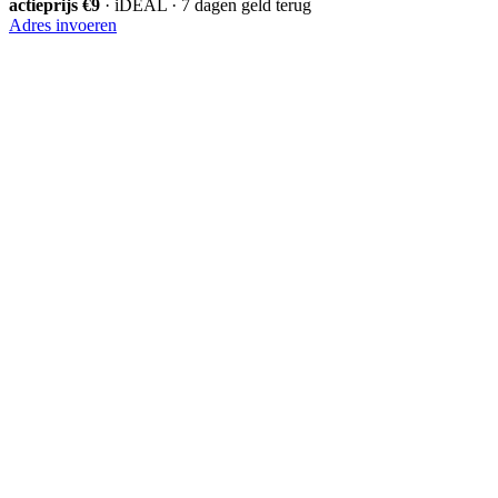
actieprijs €9
· iDEAL · 7 dagen geld terug
Adres invoeren