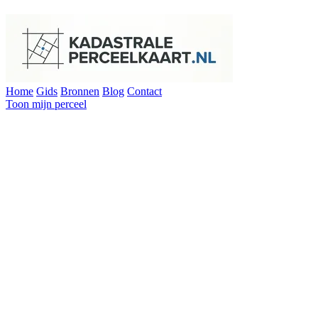
Home
Gids
Bronnen
Blog
Contact
Toon mijn perceel