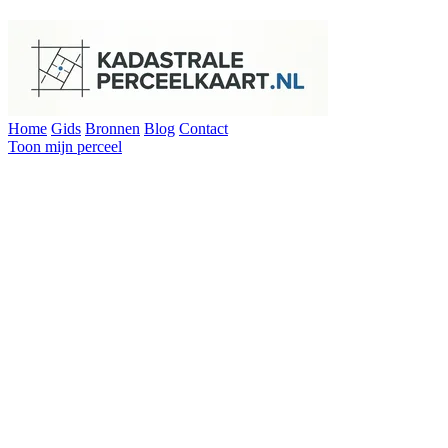
Home
Gids
Bronnen
Blog
Contact
Toon mijn perceel