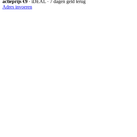
actieprijs €9
· iDEAL · 7 dagen geld terug
Adres invoeren