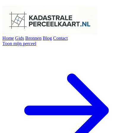
Home
Gids
Bronnen
Blog
Contact
Toon mijn perceel