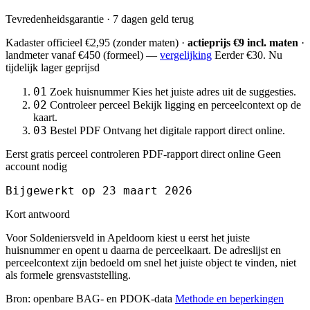
Tevredenheidsgarantie · 7 dagen geld terug
Kadaster officieel
€2,95
(zonder maten) ·
actieprijs €9 incl. maten
·
landmeter
vanaf €450
(formeel) —
vergelijking
Eerder €30. Nu
tijdelijk lager geprijsd
01
Zoek huisnummer
Kies het juiste adres uit de suggesties.
02
Controleer perceel
Bekijk ligging en perceelcontext op de
kaart.
03
Bestel PDF
Ontvang het digitale rapport direct online.
Eerst gratis perceel controleren
PDF-rapport direct online
Geen
account nodig
Bijgewerkt op 23 maart 2026
Kort antwoord
Voor Soldeniersveld in Apeldoorn kiest u eerst het juiste
huisnummer en opent u daarna de perceelkaart. De adreslijst en
perceelcontext zijn bedoeld om snel het juiste object te vinden, niet
als formele grensvaststelling.
Bron: openbare BAG- en PDOK-data
Methode en beperkingen