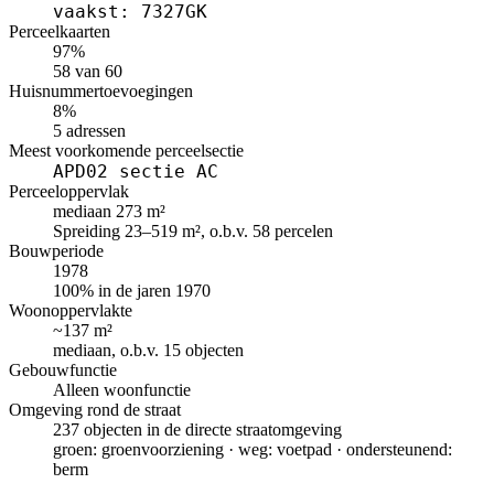
vaakst: 7327GK
Perceelkaarten
97%
58 van 60
Huisnummertoevoegingen
8%
5 adressen
Meest voorkomende perceelsectie
APD02 sectie AC
Perceeloppervlak
mediaan 273 m²
Spreiding 23–519 m², o.b.v. 58 percelen
Bouwperiode
1978
100% in de jaren 1970
Woonoppervlakte
~137 m²
mediaan, o.b.v. 15 objecten
Gebouwfunctie
Alleen woonfunctie
Omgeving rond de straat
237 objecten in de directe straatomgeving
groen: groenvoorziening · weg: voetpad · ondersteunend:
berm