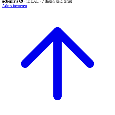
actieprijs €9
· iDEAL · 7 dagen geld terug
Adres invoeren