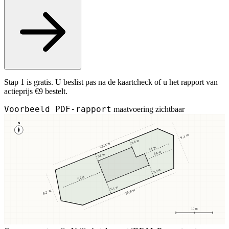
Stap 1 is gratis. U beslist pas na de kaartcheck of u het rapport van
actieprijs €9 bestelt.
Voorbeeld PDF-rapport
maatvoering zichtbaar
N
9,1 m
3,8 m
25,4 m
4,1 m
3,4 m
3,8 m
2,9 m
7,2 m
5,1 m
23,8 m
8,2 m
10 m