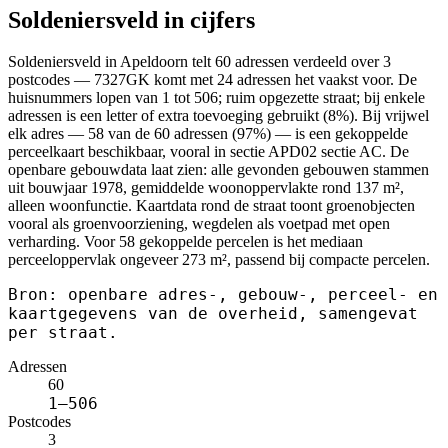
Soldeniersveld in cijfers
Soldeniersveld in Apeldoorn telt 60 adressen verdeeld over 3
postcodes — 7327GK komt met 24 adressen het vaakst voor. De
huisnummers lopen van 1 tot 506; ruim opgezette straat; bij enkele
adressen is een letter of extra toevoeging gebruikt (8%). Bij vrijwel
elk adres — 58 van de 60 adressen (97%) — is een gekoppelde
perceelkaart beschikbaar, vooral in sectie APD02 sectie AC. De
openbare gebouwdata laat zien: alle gevonden gebouwen stammen
uit bouwjaar 1978, gemiddelde woonoppervlakte rond 137 m²,
alleen woonfunctie. Kaartdata rond de straat toont groenobjecten
vooral als groenvoorziening, wegdelen als voetpad met open
verharding. Voor 58 gekoppelde percelen is het mediaan
perceeloppervlak ongeveer 273 m², passend bij compacte percelen.
Bron: openbare adres-, gebouw-, perceel- en
kaartgegevens van de overheid, samengevat
per straat.
Adressen
60
1–506
Postcodes
3