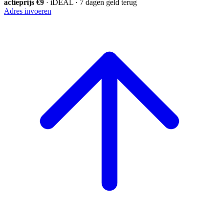
actieprijs €9
· iDEAL · 7 dagen geld terug
Adres invoeren