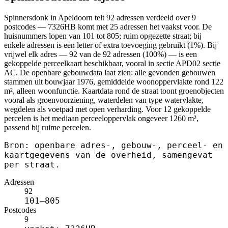
Spinnersdonk in Apeldoorn telt 92 adressen verdeeld over 9
postcodes — 7326HB komt met 25 adressen het vaakst voor. De
huisnummers lopen van 101 tot 805; ruim opgezette straat; bij
enkele adressen is een letter of extra toevoeging gebruikt (1%). Bij
vrijwel elk adres — 92 van de 92 adressen (100%) — is een
gekoppelde perceelkaart beschikbaar, vooral in sectie APD02 sectie
AC. De openbare gebouwdata laat zien: alle gevonden gebouwen
stammen uit bouwjaar 1976, gemiddelde woonoppervlakte rond 122
m², alleen woonfunctie. Kaartdata rond de straat toont groenobjecten
vooral als groenvoorziening, waterdelen van type watervlakte,
wegdelen als voetpad met open verharding. Voor 12 gekoppelde
percelen is het mediaan perceeloppervlak ongeveer 1260 m²,
passend bij ruime percelen.
Bron: openbare adres-, gebouw-, perceel- en
kaartgegevens van de overheid, samengevat
per straat.
Adressen
92
101–805
Postcodes
9