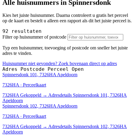
Alle huisnummers in Spinnersdonk
Kies het juiste huisnummer. Daarna controleert u gratis het perceel
op de kaart en bestelt u alleen een rapport als dit het juiste perceel is.
92 resultaten
Filter op huisnummer of postcode
Typ een huisnummer, toevoeging of postcode om sneller het juiste
adres te vinden.
Huisnummer niet gevonden? Zoek bovenaan direct op adres
Adres
Postcode
Perceel
Open
Spinnersdonk 101, 7326HA Apeldoorn
7326HA · Perceelkaart
7326HA
Gekoppeld
→
Adresdetails Spinnersdonk 101, 7326HA
Apeldoorn
Spinnersdonk 102, 7326HA Apeldoorn
7326HA · Perceelkaart
7326HA
Gekoppeld
→
Adresdetails Spinnersdonk 102, 7326HA
Apeldoorn