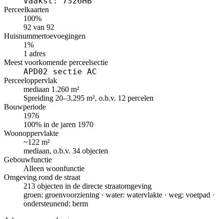
vaakst: 7326HB
Perceelkaarten
100%
92 van 92
Huisnummertoevoegingen
1%
1 adres
Meest voorkomende perceelsectie
APD02 sectie AC
Perceeloppervlak
mediaan 1.260 m²
Spreiding 20–3.295 m², o.b.v. 12 percelen
Bouwperiode
1976
100% in de jaren 1970
Woonoppervlakte
~122 m²
mediaan, o.b.v. 34 objecten
Gebouwfunctie
Alleen woonfunctie
Omgeving rond de straat
213 objecten in de directe straatomgeving
groen: groenvoorziening · water: watervlakte · weg: voetpad ·
ondersteunend: berm