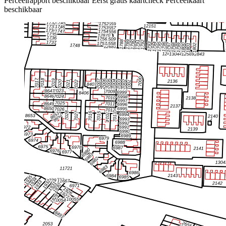
Perceelrapport beschikbaar
Eerst gratis kaartcheck
Perceelkaart
beschikbaar