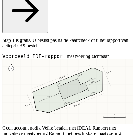
Stap 1 is gratis. U beslist pas na de kaartcheck of u het rapport van
actieprijs €9 bestelt.
Voorbeeld PDF-rapport
maatvoering zichtbaar
N
9,1 m
3,8 m
25,4 m
4,1 m
3,4 m
3,8 m
2,9 m
7,2 m
5,1 m
23,8 m
8,2 m
10 m
Geen account nodig
Veilig betalen met iDEAL
Rapport met
indicatieve maatvoering
Rapport met beschikbare maatvoering