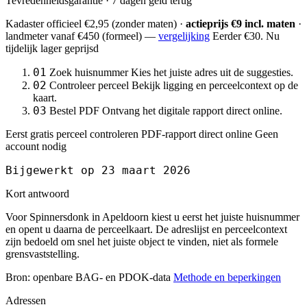
Tevredenheidsgarantie · 7 dagen geld terug
Kadaster officieel
€2,95
(zonder maten) ·
actieprijs €9 incl. maten
·
landmeter
vanaf €450
(formeel) —
vergelijking
Eerder €30. Nu
tijdelijk lager geprijsd
01
Zoek huisnummer
Kies het juiste adres uit de suggesties.
02
Controleer perceel
Bekijk ligging en perceelcontext op de
kaart.
03
Bestel PDF
Ontvang het digitale rapport direct online.
Eerst gratis perceel controleren
PDF-rapport direct online
Geen
account nodig
Bijgewerkt op 23 maart 2026
Kort antwoord
Voor Spinnersdonk in Apeldoorn kiest u eerst het juiste huisnummer
en opent u daarna de perceelkaart. De adreslijst en perceelcontext
zijn bedoeld om snel het juiste object te vinden, niet als formele
grensvaststelling.
Bron: openbare BAG- en PDOK-data
Methode en beperkingen
Adressen