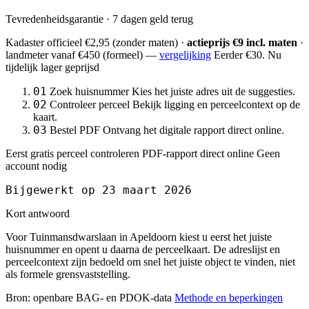
Tevredenheidsgarantie · 7 dagen geld terug
Kadaster officieel
€2,95
(zonder maten) ·
actieprijs €9 incl. maten
·
landmeter
vanaf €450
(formeel) —
vergelijking
Eerder €30. Nu
tijdelijk lager geprijsd
01
Zoek huisnummer
Kies het juiste adres uit de suggesties.
02
Controleer perceel
Bekijk ligging en perceelcontext op de
kaart.
03
Bestel PDF
Ontvang het digitale rapport direct online.
Eerst gratis perceel controleren
PDF-rapport direct online
Geen
account nodig
Bijgewerkt op 23 maart 2026
Kort antwoord
Voor Tuinmansdwarslaan in Apeldoorn kiest u eerst het juiste
huisnummer en opent u daarna de perceelkaart. De adreslijst en
perceelcontext zijn bedoeld om snel het juiste object te vinden, niet
als formele grensvaststelling.
Bron: openbare BAG- en PDOK-data
Methode en beperkingen