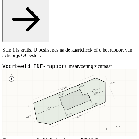
Stap 1 is gratis. U beslist pas na de kaartcheck of u het rapport van
actieprijs €9 bestelt.
Voorbeeld PDF-rapport
maatvoering zichtbaar
N
9,1 m
3,8 m
25,4 m
4,1 m
3,4 m
3,8 m
2,9 m
7,2 m
5,1 m
23,8 m
8,2 m
10 m