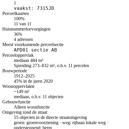
1
vaakst: 7315JD
Perceelkaarten
100%
11 van 11
Huisnummertoevoegingen
36%
4 adressen
Meest voorkomende perceelsectie
APD01 sectie AB
Perceeloppervlak
mediaan 484 m²
Spreiding 273–832 m², o.b.v. 11 percelen
Bouwperiode
1912–2025
45% in de jaren 2020
Woonoppervlakte
~149 m²
mediaan, o.b.v. 11 objecten
Gebouwfunctie
Alleen woonfunctie
Omgeving rond de straat
55 objecten in de directe straatomgeving
groen: groenvoorziening · weg: rijbaan lokale weg ·
ondersteunend: berm