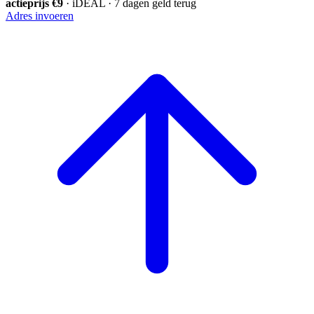
actieprijs €9
· iDEAL · 7 dagen geld terug
Adres invoeren