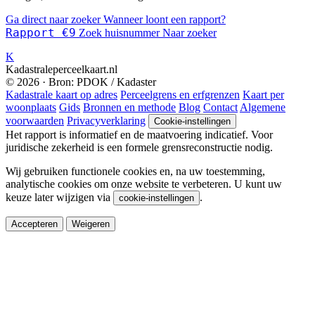
Ga direct naar zoeker
Wanneer loont een rapport?
Rapport €9
Zoek huisnummer
Naar zoeker
K
Kadastraleperceelkaart.nl
© 2026 · Bron: PDOK / Kadaster
Kadastrale kaart op adres
Perceelgrens en erfgrenzen
Kaart per
woonplaats
Gids
Bronnen en methode
Blog
Contact
Algemene
voorwaarden
Privacyverklaring
Cookie-instellingen
Het rapport is informatief en de maatvoering indicatief. Voor
juridische zekerheid is een formele grensreconstructie nodig.
Wij gebruiken functionele cookies en, na uw toestemming,
analytische cookies om onze website te verbeteren. U kunt uw
keuze later wijzigen via
.
cookie-instellingen
Accepteren
Weigeren