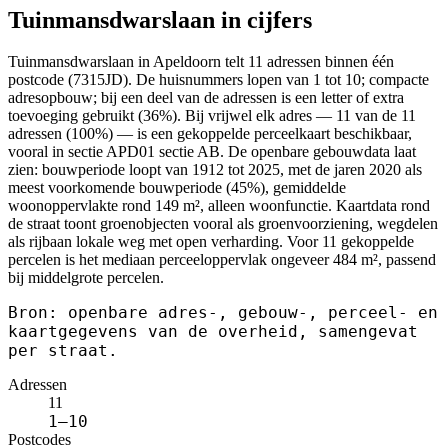
Tuinmansdwarslaan in cijfers
Tuinmansdwarslaan in Apeldoorn telt 11 adressen binnen één
postcode (7315JD). De huisnummers lopen van 1 tot 10; compacte
adresopbouw; bij een deel van de adressen is een letter of extra
toevoeging gebruikt (36%). Bij vrijwel elk adres — 11 van de 11
adressen (100%) — is een gekoppelde perceelkaart beschikbaar,
vooral in sectie APD01 sectie AB. De openbare gebouwdata laat
zien: bouwperiode loopt van 1912 tot 2025, met de jaren 2020 als
meest voorkomende bouwperiode (45%), gemiddelde
woonoppervlakte rond 149 m², alleen woonfunctie. Kaartdata rond
de straat toont groenobjecten vooral als groenvoorziening, wegdelen
als rijbaan lokale weg met open verharding. Voor 11 gekoppelde
percelen is het mediaan perceeloppervlak ongeveer 484 m², passend
bij middelgrote percelen.
Bron: openbare adres-, gebouw-, perceel- en
kaartgegevens van de overheid, samengevat
per straat.
Adressen
11
1–10
Postcodes