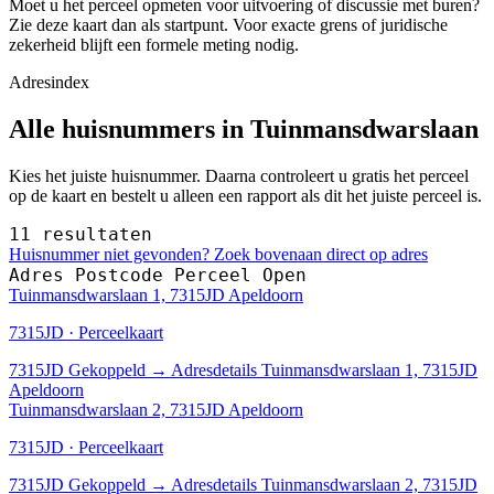
Moet u het perceel opmeten voor uitvoering of discussie met buren?
Zie deze kaart dan als startpunt. Voor exacte grens of juridische
zekerheid blijft een formele meting nodig.
Adresindex
Alle huisnummers in Tuinmansdwarslaan
Kies het juiste huisnummer. Daarna controleert u gratis het perceel
op de kaart en bestelt u alleen een rapport als dit het juiste perceel is.
11 resultaten
Huisnummer niet gevonden? Zoek bovenaan direct op adres
Adres
Postcode
Perceel
Open
Tuinmansdwarslaan 1, 7315JD Apeldoorn
7315JD · Perceelkaart
7315JD
Gekoppeld
→
Adresdetails Tuinmansdwarslaan 1, 7315JD
Apeldoorn
Tuinmansdwarslaan 2, 7315JD Apeldoorn
7315JD · Perceelkaart
7315JD
Gekoppeld
→
Adresdetails Tuinmansdwarslaan 2, 7315JD