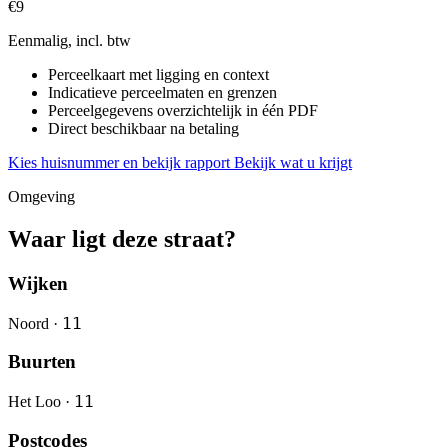
€9
Eenmalig, incl. btw
Perceelkaart met ligging en context
Indicatieve perceelmaten en grenzen
Perceelgegevens overzichtelijk in één PDF
Direct beschikbaar na betaling
Kies huisnummer en bekijk rapport
Bekijk wat u krijgt
Omgeving
Waar ligt deze straat?
Wijken
11
Noord ·
Buurten
11
Het Loo ·
Postcodes