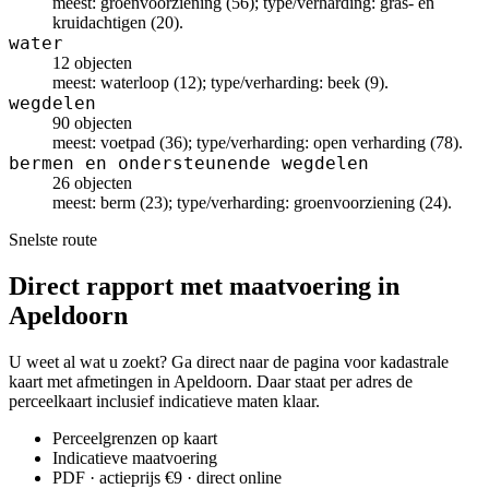
meest: groenvoorziening (56); type/verharding: gras- en
kruidachtigen (20).
water
12 objecten
meest: waterloop (12); type/verharding: beek (9).
wegdelen
90 objecten
meest: voetpad (36); type/verharding: open verharding (78).
bermen en ondersteunende wegdelen
26 objecten
meest: berm (23); type/verharding: groenvoorziening (24).
Snelste route
Direct rapport met maatvoering in
Apeldoorn
U weet al wat u zoekt? Ga direct naar de pagina voor kadastrale
kaart met afmetingen in Apeldoorn. Daar staat per adres de
perceelkaart inclusief indicatieve maten klaar.
Perceelgrenzen op kaart
Indicatieve maatvoering
PDF · actieprijs €9 · direct online