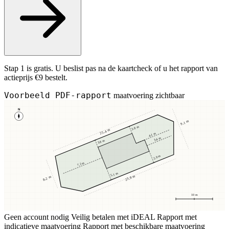
Stap 1 is gratis. U beslist pas na de kaartcheck of u het rapport van
actieprijs €9 bestelt.
Voorbeeld PDF-rapport
maatvoering zichtbaar
N
9,1 m
3,8 m
25,4 m
4,1 m
3,4 m
3,8 m
2,9 m
7,2 m
5,1 m
23,8 m
8,2 m
10 m
Geen account nodig
Veilig betalen met iDEAL
Rapport met
indicatieve maatvoering
Rapport met beschikbare maatvoering