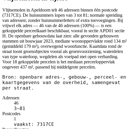
Vlijtsemolen in Apeldoorn telt 46 adressen binnen één postcode
(7317CE). De huisnummers lopen van 3 tot 81; normale spreiding
van adressen; zonder huisnummerletters of extra toevoegingen. Bij
vrijwel elk adres — 46 van de 46 adressen (100%) — is een
gekoppelde perceelkaart beschikbaar, vooral in sectie APD01 sectie
H. De openbare gebouwdata laat zien: alle gevonden gebouwen
stammen uit bouwjaar 2023, mediane woonoppervlakte rond 134 m²
(gemiddeld 179 m²), overwegend woonfunctie. Kaartdata rond de
straat toont groenobjecten vooral als groenvoorziening, waterdelen
van type waterloop, wegdelen als voetpad met open verharding.
Voor 18 gekoppelde percelen is het mediaan perceeloppervlak
ongeveer 437 m², passend bij middelgrote percelen.
Bron: openbare adres-, gebouw-, perceel- en
kaartgegevens van de overheid, samengevat
per straat.
Adressen
46
3–81
Postcodes
1
vaakst: 7317CE