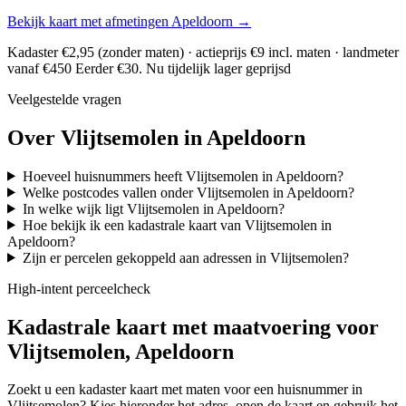
Bekijk kaart met afmetingen Apeldoorn →
Kadaster €2,95 (zonder maten) · actieprijs €9 incl. maten · landmeter
vanaf €450
Eerder €30. Nu tijdelijk lager geprijsd
Veelgestelde vragen
Over Vlijtsemolen in Apeldoorn
Hoeveel huisnummers heeft Vlijtsemolen in Apeldoorn?
Welke postcodes vallen onder Vlijtsemolen in Apeldoorn?
In welke wijk ligt Vlijtsemolen in Apeldoorn?
Hoe bekijk ik een kadastrale kaart van Vlijtsemolen in
Apeldoorn?
Zijn er percelen gekoppeld aan adressen in Vlijtsemolen?
High-intent perceelcheck
Kadastrale kaart met maatvoering voor
Vlijtsemolen, Apeldoorn
Zoekt u een kadaster kaart met maten voor een huisnummer in
Vlijtsemolen? Kies hieronder het adres, open de kaart en gebruik het