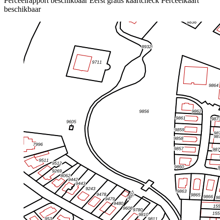
Perceelrapport beschikbaar
Eerst gratis kaartcheck
Perceelkaart
beschikbaar