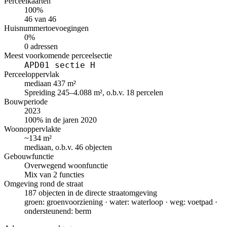
Perceelkaarten
100%
46 van 46
Huisnummertoevoegingen
0%
0 adressen
Meest voorkomende perceelsectie
APD01 sectie H
Perceeloppervlak
mediaan 437 m²
Spreiding 245–4.088 m², o.b.v. 18 percelen
Bouwperiode
2023
100% in de jaren 2020
Woonoppervlakte
~134 m²
mediaan, o.b.v. 46 objecten
Gebouwfunctie
Overwegend woonfunctie
Mix van 2 functies
Omgeving rond de straat
187 objecten in de directe straatomgeving
groen: groenvoorziening · water: waterloop · weg: voetpad ·
ondersteunend: berm