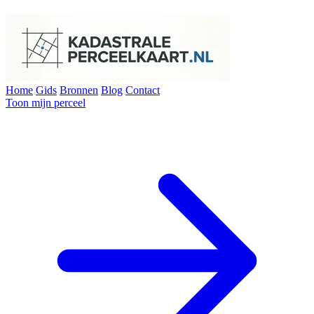
Home
Gids
Bronnen
Blog
Contact
Toon mijn perceel