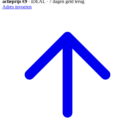
actieprijs €9
· iDEAL · 7 dagen geld terug
Adres invoeren