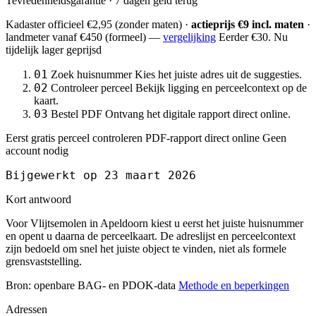
Tevredenheidsgarantie · 7 dagen geld terug
Kadaster officieel
€2,95
(zonder maten) ·
actieprijs €9 incl. maten
·
landmeter
vanaf €450
(formeel) —
vergelijking
Eerder €30. Nu
tijdelijk lager geprijsd
01
Zoek huisnummer
Kies het juiste adres uit de suggesties.
02
Controleer perceel
Bekijk ligging en perceelcontext op de
kaart.
03
Bestel PDF
Ontvang het digitale rapport direct online.
Eerst gratis perceel controleren
PDF-rapport direct online
Geen
account nodig
Bijgewerkt op 23 maart 2026
Kort antwoord
Voor Vlijtsemolen in Apeldoorn kiest u eerst het juiste huisnummer
en opent u daarna de perceelkaart. De adreslijst en perceelcontext
zijn bedoeld om snel het juiste object te vinden, niet als formele
grensvaststelling.
Bron: openbare BAG- en PDOK-data
Methode en beperkingen
Adressen