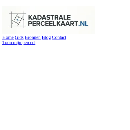
Home
Gids
Bronnen
Blog
Contact
Toon mijn perceel