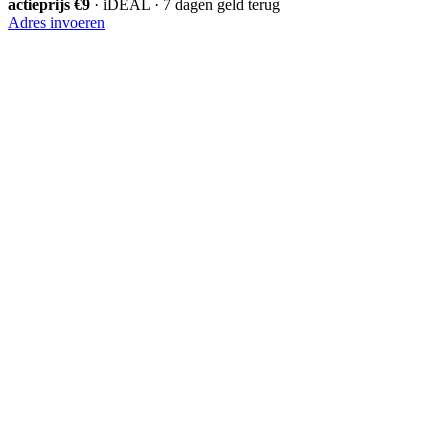
actieprijs €9
· iDEAL · 7 dagen geld terug
Adres invoeren