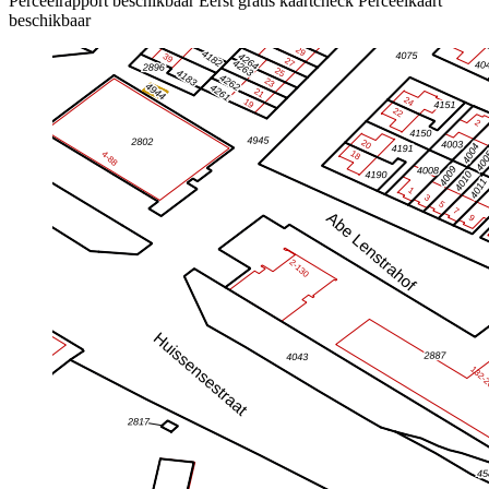
Perceelrapport beschikbaar
Eerst gratis kaartcheck
Perceelkaart
beschikbaar