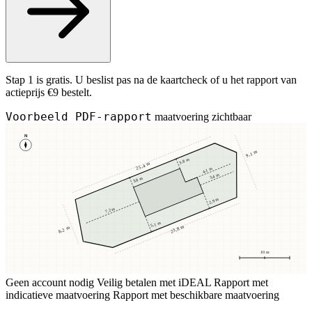
Stap 1 is gratis. U beslist pas na de kaartcheck of u het rapport van
actieprijs €9 bestelt.
Voorbeeld PDF-rapport
maatvoering zichtbaar
N
9,1 m
3,8 m
25,4 m
4,1 m
3,4 m
3,8 m
2,9 m
7,2 m
5,1 m
23,8 m
8,2 m
10 m
Geen account nodig
Veilig betalen met iDEAL
Rapport met
indicatieve maatvoering
Rapport met beschikbare maatvoering