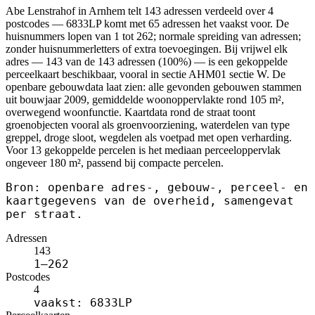
Abe Lenstrahof in Arnhem telt 143 adressen verdeeld over 4
postcodes — 6833LP komt met 65 adressen het vaakst voor. De
huisnummers lopen van 1 tot 262; normale spreiding van adressen;
zonder huisnummerletters of extra toevoegingen. Bij vrijwel elk
adres — 143 van de 143 adressen (100%) — is een gekoppelde
perceelkaart beschikbaar, vooral in sectie AHM01 sectie W. De
openbare gebouwdata laat zien: alle gevonden gebouwen stammen
uit bouwjaar 2009, gemiddelde woonoppervlakte rond 105 m²,
overwegend woonfunctie. Kaartdata rond de straat toont
groenobjecten vooral als groenvoorziening, waterdelen van type
greppel, droge sloot, wegdelen als voetpad met open verharding.
Voor 13 gekoppelde percelen is het mediaan perceeloppervlak
ongeveer 180 m², passend bij compacte percelen.
Bron: openbare adres-, gebouw-, perceel- en
kaartgegevens van de overheid, samengevat
per straat.
Adressen
143
1–262
Postcodes
4
vaakst: 6833LP