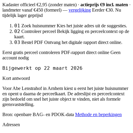
Kadaster officieel
€2,95
(zonder maten) ·
actieprijs €9 incl. maten
·
landmeter
vanaf €450
(formeel) —
vergelijking
Eerder €30. Nu
tijdelijk lager geprijsd
01
Zoek huisnummer
Kies het juiste adres uit de suggesties.
02
Controleer perceel
Bekijk ligging en perceelcontext op de
kaart.
03
Bestel PDF
Ontvang het digitale rapport direct online.
Eerst gratis perceel controleren
PDF-rapport direct online
Geen
account nodig
Bijgewerkt op 22 maart 2026
Kort antwoord
Voor Abe Lenstrahof in Arnhem kiest u eerst het juiste huisnummer
en opent u daarna de perceelkaart. De adreslijst en perceelcontext
zijn bedoeld om snel het juiste object te vinden, niet als formele
grensvaststelling.
Bron: openbare BAG- en PDOK-data
Methode en beperkingen
Adressen