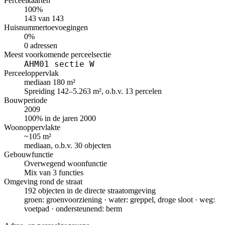
Perceelkaarten
100%
143 van 143
Huisnummertoevoegingen
0%
0 adressen
Meest voorkomende perceelsectie
AHM01 sectie W
Perceeloppervlak
mediaan 180 m²
Spreiding 142–5.263 m², o.b.v. 13 percelen
Bouwperiode
2009
100% in de jaren 2000
Woonoppervlakte
~105 m²
mediaan, o.b.v. 30 objecten
Gebouwfunctie
Overwegend woonfunctie
Mix van 3 functies
Omgeving rond de straat
192 objecten in de directe straatomgeving
groen: groenvoorziening · water: greppel, droge sloot · weg:
voetpad · ondersteunend: berm