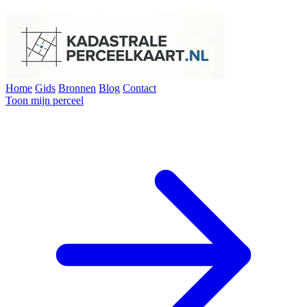
Home
Gids
Bronnen
Blog
Contact
Toon mijn perceel