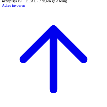
actieprijs €9
· iDEAL · 7 dagen geld terug
Adres invoeren