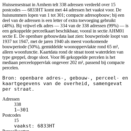
Huissensestraat in Arnhem telt 338 adressen verdeeld over 15
postcodes — 6833HT komt met 44 adressen het vaakst voor. De
huisnummers lopen van 1 tot 301; compacte adresopbouw; bij een
deel van de adressen is een letter of extra toevoeging gebruikt
(48%). Bij vrijwel elk adres — 334 van de 338 adressen (99%) — is
een gekoppelde perceelkaart beschikbaar, vooral in sectie AHM01
sectie E. De openbare gebouwdata laat zien: bouwperiode loopt van
1937 tot 1947, met de jaren 1940 als meest voorkomende
bouwperiode (50%), gemiddelde woonoppervlakte rond 65 m²,
alleen woonfunctie. Kaartdata rond de straat toont waterdelen van
type greppel, droge sloot. Voor 86 gekoppelde percelen is het
mediaan perceeloppervlak ongeveer 202 m², passend bij compacte
percelen.
Bron: openbare adres-, gebouw-, perceel- en
kaartgegevens van de overheid, samengevat
per straat.
Adressen
338
1–301
Postcodes
15
vaakst: 6833HT