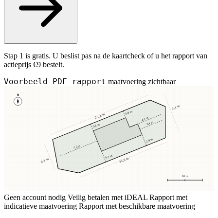
Stap 1 is gratis. U beslist pas na de kaartcheck of u het rapport van
actieprijs €9 bestelt.
Voorbeeld PDF-rapport
maatvoering zichtbaar
N
9,1 m
3,8 m
25,4 m
4,1 m
3,4 m
3,8 m
2,9 m
7,2 m
5,1 m
23,8 m
8,2 m
10 m
Geen account nodig
Veilig betalen met iDEAL
Rapport met
indicatieve maatvoering
Rapport met beschikbare maatvoering