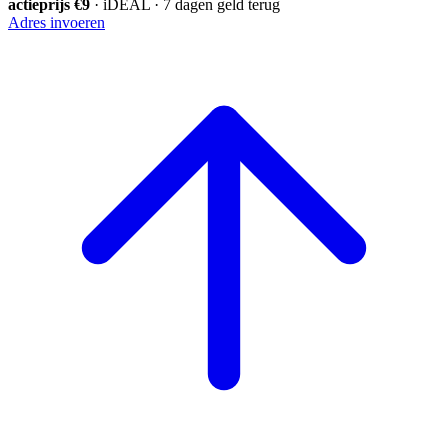
actieprijs €9
· iDEAL · 7 dagen geld terug
Adres invoeren