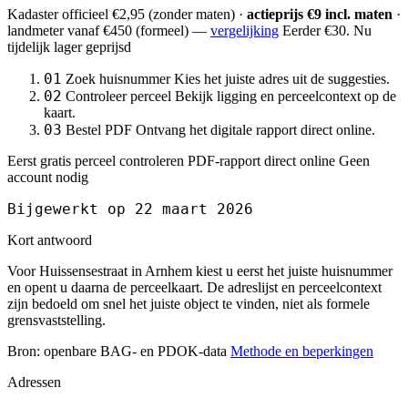
Kadaster officieel
€2,95
(zonder maten) ·
actieprijs €9 incl. maten
·
landmeter
vanaf €450
(formeel) —
vergelijking
Eerder €30. Nu
tijdelijk lager geprijsd
01
Zoek huisnummer
Kies het juiste adres uit de suggesties.
02
Controleer perceel
Bekijk ligging en perceelcontext op de
kaart.
03
Bestel PDF
Ontvang het digitale rapport direct online.
Eerst gratis perceel controleren
PDF-rapport direct online
Geen
account nodig
Bijgewerkt op 22 maart 2026
Kort antwoord
Voor Huissensestraat in Arnhem kiest u eerst het juiste huisnummer
en opent u daarna de perceelkaart. De adreslijst en perceelcontext
zijn bedoeld om snel het juiste object te vinden, niet als formele
grensvaststelling.
Bron: openbare BAG- en PDOK-data
Methode en beperkingen
Adressen