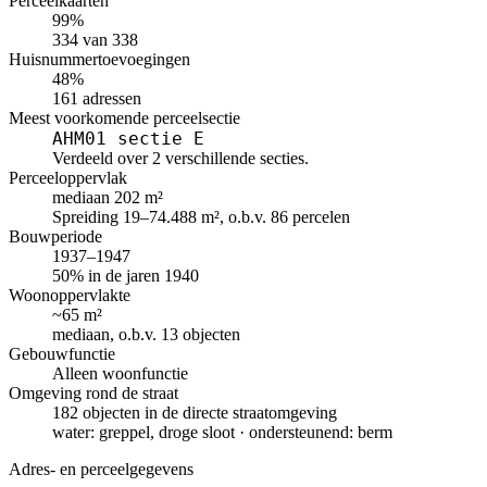
Perceelkaarten
99%
334 van 338
Huisnummertoevoegingen
48%
161 adressen
Meest voorkomende perceelsectie
AHM01 sectie E
Verdeeld over 2 verschillende secties.
Perceeloppervlak
mediaan 202 m²
Spreiding 19–74.488 m², o.b.v. 86 percelen
Bouwperiode
1937–1947
50% in de jaren 1940
Woonoppervlakte
~65 m²
mediaan, o.b.v. 13 objecten
Gebouwfunctie
Alleen woonfunctie
Omgeving rond de straat
182 objecten in de directe straatomgeving
water: greppel, droge sloot · ondersteunend: berm
Adres- en perceelgegevens