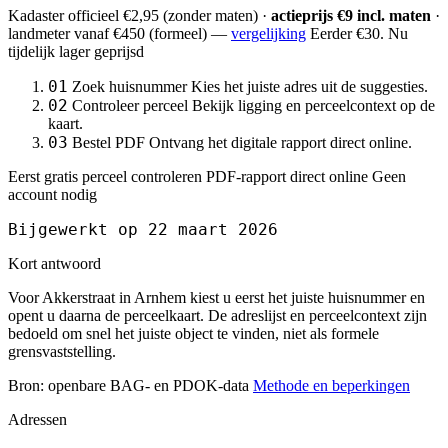
Kadaster officieel
€2,95
(zonder maten) ·
actieprijs €9 incl. maten
·
landmeter
vanaf €450
(formeel) —
vergelijking
Eerder €30. Nu
tijdelijk lager geprijsd
01
Zoek huisnummer
Kies het juiste adres uit de suggesties.
02
Controleer perceel
Bekijk ligging en perceelcontext op de
kaart.
03
Bestel PDF
Ontvang het digitale rapport direct online.
Eerst gratis perceel controleren
PDF-rapport direct online
Geen
account nodig
Bijgewerkt op 22 maart 2026
Kort antwoord
Voor Akkerstraat in Arnhem kiest u eerst het juiste huisnummer en
opent u daarna de perceelkaart. De adreslijst en perceelcontext zijn
bedoeld om snel het juiste object te vinden, niet als formele
grensvaststelling.
Bron: openbare BAG- en PDOK-data
Methode en beperkingen
Adressen