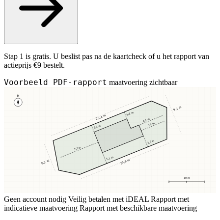
Stap 1 is gratis. U beslist pas na de kaartcheck of u het rapport van
actieprijs €9 bestelt.
Voorbeeld PDF-rapport
maatvoering zichtbaar
N
9,1 m
3,8 m
25,4 m
4,1 m
3,4 m
3,8 m
2,9 m
7,2 m
5,1 m
23,8 m
8,2 m
10 m
Geen account nodig
Veilig betalen met iDEAL
Rapport met
indicatieve maatvoering
Rapport met beschikbare maatvoering