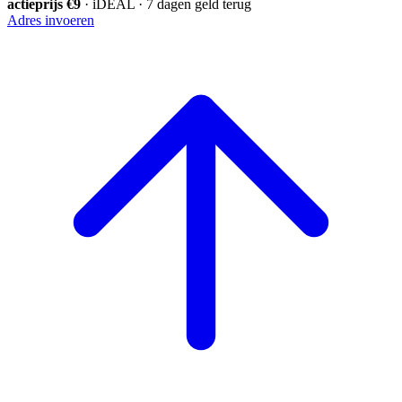
actieprijs €9
· iDEAL · 7 dagen geld terug
Adres invoeren