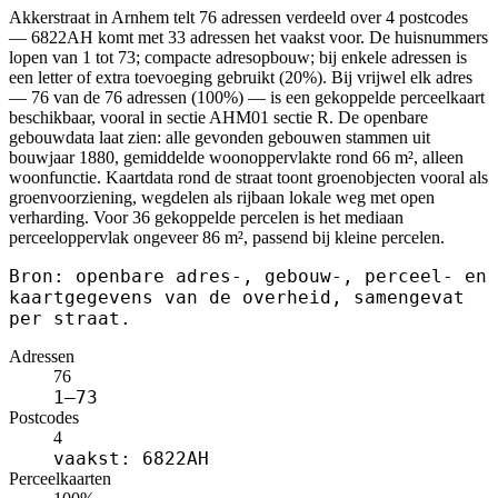
Akkerstraat in Arnhem telt 76 adressen verdeeld over 4 postcodes
— 6822AH komt met 33 adressen het vaakst voor. De huisnummers
lopen van 1 tot 73; compacte adresopbouw; bij enkele adressen is
een letter of extra toevoeging gebruikt (20%). Bij vrijwel elk adres
— 76 van de 76 adressen (100%) — is een gekoppelde perceelkaart
beschikbaar, vooral in sectie AHM01 sectie R. De openbare
gebouwdata laat zien: alle gevonden gebouwen stammen uit
bouwjaar 1880, gemiddelde woonoppervlakte rond 66 m², alleen
woonfunctie. Kaartdata rond de straat toont groenobjecten vooral als
groenvoorziening, wegdelen als rijbaan lokale weg met open
verharding. Voor 36 gekoppelde percelen is het mediaan
perceeloppervlak ongeveer 86 m², passend bij kleine percelen.
Bron: openbare adres-, gebouw-, perceel- en
kaartgegevens van de overheid, samengevat
per straat.
Adressen
76
1–73
Postcodes
4
vaakst: 6822AH
Perceelkaarten