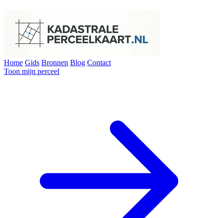
Home
Gids
Bronnen
Blog
Contact
Toon mijn perceel