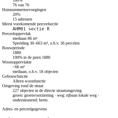
100%
76 van 76
Huisnummertoevoegingen
20%
15 adressen
Meest voorkomende perceelsectie
AHM01 sectie R
Perceeloppervlak
mediaan 86 m²
Spreiding 30–663 m², o.b.v. 36 percelen
Bouwperiode
1880
100% in de jaren 1880
Woonoppervlakte
~66 m²
mediaan, o.b.v. 18 objecten
Gebouwfunctie
Alleen woonfunctie
Omgeving rond de straat
227 objecten in de directe straatomgeving
groen: groenvoorziening · weg: rijbaan lokale weg ·
ondersteunend: berm
Adres- en perceelgegevens