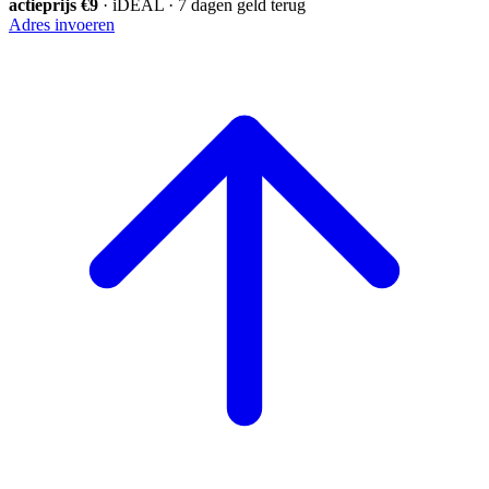
actieprijs €9
· iDEAL · 7 dagen geld terug
Adres invoeren