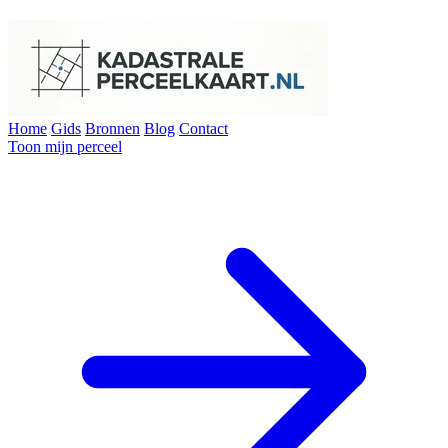
Home
Gids
Bronnen
Blog
Contact
Toon mijn perceel