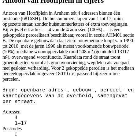
Antoon van Hooffplein in cijfers
Antoon van Hooffplein in Arnhem telt 4 adressen binnen één
postcode (6816SH). De huisnummers lopen van 1 tot 17; ruim
opgezette straat; zonder huisnummerletters of extra toevoegingen.
Bij vrijwel elk adres — 4 van de 4 adressen (100%) — is een
gekoppelde perceelkaart beschikbaar, vooral in sectie AHM01 sectie
B. De openbare gebouwdata laat zien: bouwperiode loopt van 1990
tot 2010, met de jaren 1990 als meest voorkomende bouwperiode
(50%), mediane woonoppervlakte rond 508 m² (gemiddeld 13117
m²), overwegend woonfunctie. Kaartdata rond de straat toont
groenobjecten vooral als groenvoorziening, wegdelen als voetpad
met gesloten verharding. Voor 2 gekoppelde percelen is het mediaan
perceeloppervlak ongeveer 18019 m², passend bij zeer ruime
percelen.
Bron: openbare adres-, gebouw-, perceel- en
kaartgegevens van de overheid, samengevat
per straat.
Adressen
4
1–17
Postcodes
1