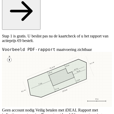
Stap 1 is gratis. U beslist pas na de kaartcheck of u het rapport van
actieprijs €9 bestelt.
Voorbeeld PDF-rapport
maatvoering zichtbaar
N
9,1 m
3,8 m
25,4 m
4,1 m
3,4 m
3,8 m
2,9 m
7,2 m
5,1 m
23,8 m
8,2 m
10 m
Geen account nodig
Veilig betalen met iDEAL
Rapport met