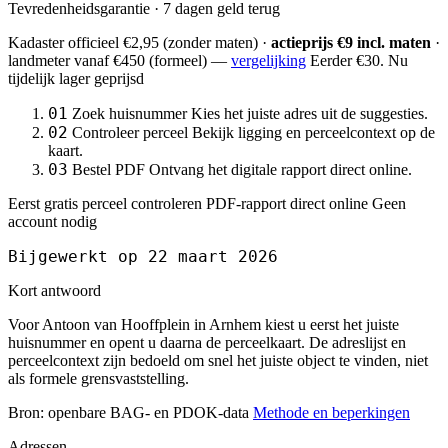
Tevredenheidsgarantie · 7 dagen geld terug
Kadaster officieel
€2,95
(zonder maten) ·
actieprijs €9 incl. maten
·
landmeter
vanaf €450
(formeel) —
vergelijking
Eerder €30. Nu
tijdelijk lager geprijsd
01
Zoek huisnummer
Kies het juiste adres uit de suggesties.
02
Controleer perceel
Bekijk ligging en perceelcontext op de
kaart.
03
Bestel PDF
Ontvang het digitale rapport direct online.
Eerst gratis perceel controleren
PDF-rapport direct online
Geen
account nodig
Bijgewerkt op 22 maart 2026
Kort antwoord
Voor Antoon van Hooffplein in Arnhem kiest u eerst het juiste
huisnummer en opent u daarna de perceelkaart. De adreslijst en
perceelcontext zijn bedoeld om snel het juiste object te vinden, niet
als formele grensvaststelling.
Bron: openbare BAG- en PDOK-data
Methode en beperkingen
Adressen