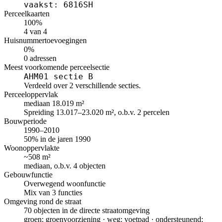
vaakst: 6816SH
Perceelkaarten
100%
4 van 4
Huisnummertoevoegingen
0%
0 adressen
Meest voorkomende perceelsectie
AHM01 sectie B
Verdeeld over 2 verschillende secties.
Perceeloppervlak
mediaan 18.019 m²
Spreiding 13.017–23.020 m², o.b.v. 2 percelen
Bouwperiode
1990–2010
50% in de jaren 1990
Woonoppervlakte
~508 m²
mediaan, o.b.v. 4 objecten
Gebouwfunctie
Overwegend woonfunctie
Mix van 3 functies
Omgeving rond de straat
70 objecten in de directe straatomgeving
groen: groenvoorziening · weg: voetpad · ondersteunend: