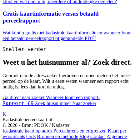
klopt en wat doet u bij meerdere of onduidelijke percelen?
Gratis kaartinformatie versus betaald
perceelrapport
Wat kunt u gratis met kadastrale kaartinformatie en wanneer loont
een betaald perceelrapport of gebundelde PDF?
Sneller verder
Weet u het huisnummer al? Zoek direct.
Gebruik dan de adreszoeker hierboven en open meteen het juiste
perceel op de kaart. Wilt u eerst weten wanneer een rapport echt
nuttig is, lees dan kort de uitleg.
Ga direct naar zoeker
Wanneer loont een rapport?
Rapport €9
Zoek huisnummer
Naar zoeker
K
Kadastraleperceelkaart.nl
© 2026 · Bron: PDOK / Kadaster
Kadastrale kaart op adres
Perceelgrens en erfgrenzen
Kaart per
woonplaats
Gids
Bronnen en methode
Blog
Contact
Algemene