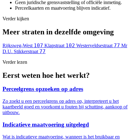
Geen juridische grensvaststelling of officiële inmeting.
Perceelkaarten en maatvoering blijven indicatief.
Verder kijken
Meer straten in dezelfde omgeving
107
102
77
Rijksweg-West
Klapstraat
Westerveldsestraat
Mr
77
D.U. Stikkerstraat
Verder lezen
Eerst weten hoe het werkt?
Perceelgrens opzoeken op adres
Zo zoekt u een perceelgrens op adres op, interpreteert u het
kaartbeeld goed en voorkomt u fouten bij schutting, aankoop of
uitbouw.
Indicatieve maatvoering uitgelegd
Wat is indicatieve maatvoering, wanneer is het bruikbaar en