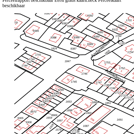
Perceelrapport beschikbaar
Eerst gratis kaartcheck
Perceelkaart
beschikbaar