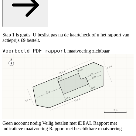
Stap 1 is gratis. U beslist pas na de kaartcheck of u het rapport van
actieprijs €9 bestelt.
Voorbeeld PDF-rapport
maatvoering zichtbaar
N
9,1 m
3,8 m
25,4 m
4,1 m
3,4 m
3,8 m
2,9 m
7,2 m
5,1 m
23,8 m
8,2 m
10 m
Geen account nodig
Veilig betalen met iDEAL
Rapport met
indicatieve maatvoering
Rapport met beschikbare maatvoering