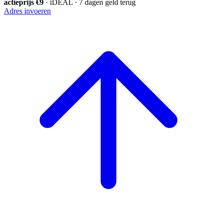
actieprijs €9
· iDEAL · 7 dagen geld terug
Adres invoeren