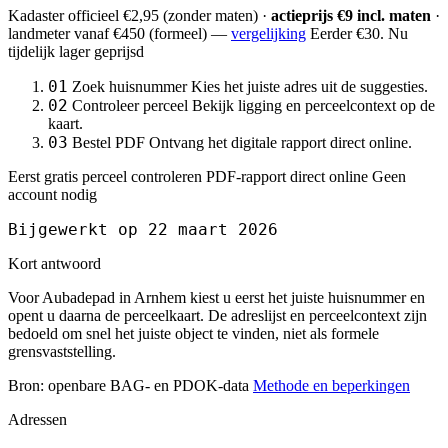
Kadaster officieel
€2,95
(zonder maten) ·
actieprijs €9 incl. maten
·
landmeter
vanaf €450
(formeel) —
vergelijking
Eerder €30. Nu
tijdelijk lager geprijsd
01
Zoek huisnummer
Kies het juiste adres uit de suggesties.
02
Controleer perceel
Bekijk ligging en perceelcontext op de
kaart.
03
Bestel PDF
Ontvang het digitale rapport direct online.
Eerst gratis perceel controleren
PDF-rapport direct online
Geen
account nodig
Bijgewerkt op 22 maart 2026
Kort antwoord
Voor Aubadepad in Arnhem kiest u eerst het juiste huisnummer en
opent u daarna de perceelkaart. De adreslijst en perceelcontext zijn
bedoeld om snel het juiste object te vinden, niet als formele
grensvaststelling.
Bron: openbare BAG- en PDOK-data
Methode en beperkingen
Adressen