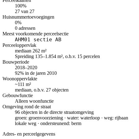
Perceelkaarten
100%
27 van 27
Huisnummertoevoegingen
0%
0 adressen
Meest voorkomende perceelsectie
AHM01 sectie AB
Perceeloppervlak
mediaan 262 m²
Spreiding 135–1.854 m², o.b.v. 15 percelen
Bouwperiode
2018–2020
92% in de jaren 2010
Woonoppervlakte
~111 m²
mediaan, o.b.v. 27 objecten
Gebouwfunctie
Alleen woonfunctie
Omgeving rond de straat
96 objecten in de directe straatomgeving
groen: groenvoorziening · water: waterloop · weg: rijbaan
lokale weg · ondersteunend: berm
Adres- en perceelgegevens