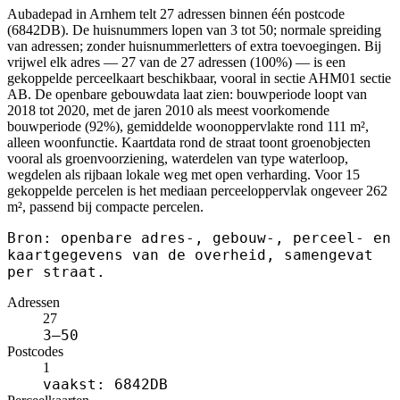
Aubadepad in Arnhem telt 27 adressen binnen één postcode
(6842DB). De huisnummers lopen van 3 tot 50; normale spreiding
van adressen; zonder huisnummerletters of extra toevoegingen. Bij
vrijwel elk adres — 27 van de 27 adressen (100%) — is een
gekoppelde perceelkaart beschikbaar, vooral in sectie AHM01 sectie
AB. De openbare gebouwdata laat zien: bouwperiode loopt van
2018 tot 2020, met de jaren 2010 als meest voorkomende
bouwperiode (92%), gemiddelde woonoppervlakte rond 111 m²,
alleen woonfunctie. Kaartdata rond de straat toont groenobjecten
vooral als groenvoorziening, waterdelen van type waterloop,
wegdelen als rijbaan lokale weg met open verharding. Voor 15
gekoppelde percelen is het mediaan perceeloppervlak ongeveer 262
m², passend bij compacte percelen.
Bron: openbare adres-, gebouw-, perceel- en
kaartgegevens van de overheid, samengevat
per straat.
Adressen
27
3–50
Postcodes
1
vaakst: 6842DB