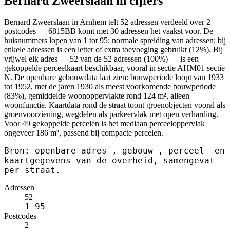
Bernard Zweerslaan in cijfers
Bernard Zweerslaan in Arnhem telt 52 adressen verdeeld over 2
postcodes — 6815BB komt met 30 adressen het vaakst voor. De
huisnummers lopen van 1 tot 95; normale spreiding van adressen; bij
enkele adressen is een letter of extra toevoeging gebruikt (12%). Bij
vrijwel elk adres — 52 van de 52 adressen (100%) — is een
gekoppelde perceelkaart beschikbaar, vooral in sectie AHM01 sectie
N. De openbare gebouwdata laat zien: bouwperiode loopt van 1933
tot 1952, met de jaren 1930 als meest voorkomende bouwperiode
(83%), gemiddelde woonoppervlakte rond 124 m², alleen
woonfunctie. Kaartdata rond de straat toont groenobjecten vooral als
groenvoorziening, wegdelen als parkeervlak met open verharding.
Voor 49 gekoppelde percelen is het mediaan perceeloppervlak
ongeveer 186 m², passend bij compacte percelen.
Bron: openbare adres-, gebouw-, perceel- en
kaartgegevens van de overheid, samengevat
per straat.
Adressen
52
1–95
Postcodes
2