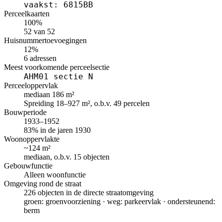
vaakst: 6815BB
Perceelkaarten
100%
52 van 52
Huisnummertoevoegingen
12%
6 adressen
Meest voorkomende perceelsectie
AHM01 sectie N
Perceeloppervlak
mediaan 186 m²
Spreiding 18–927 m², o.b.v. 49 percelen
Bouwperiode
1933–1952
83% in de jaren 1930
Woonoppervlakte
~124 m²
mediaan, o.b.v. 15 objecten
Gebouwfunctie
Alleen woonfunctie
Omgeving rond de straat
226 objecten in de directe straatomgeving
groen: groenvoorziening · weg: parkeervlak · ondersteunend:
berm