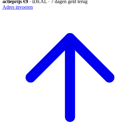
actieprijs €9
· iDEAL · 7 dagen geld terug
Adres invoeren