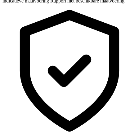
indicatieve maatvoering
Rapport met beschikbare maatvoering