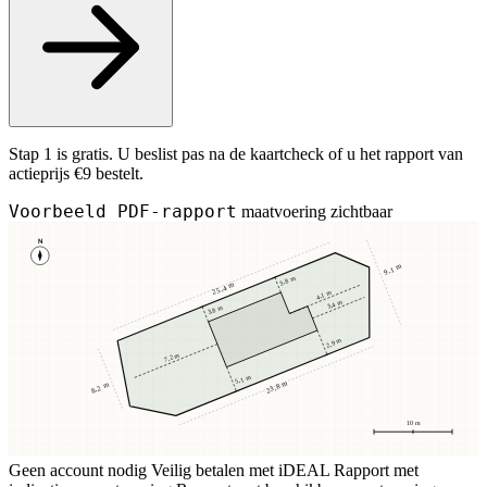
Stap 1 is gratis. U beslist pas na de kaartcheck of u het rapport van
actieprijs €9 bestelt.
Voorbeeld PDF-rapport
maatvoering zichtbaar
N
9,1 m
3,8 m
25,4 m
4,1 m
3,4 m
3,8 m
2,9 m
7,2 m
5,1 m
23,8 m
8,2 m
10 m
Geen account nodig
Veilig betalen met iDEAL
Rapport met