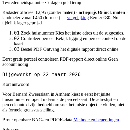
Tevredenheidsgarantie · 7 dagen geld terug
Kadaster officieel
€2,95
(zonder maten) ·
actieprijs €9 incl. maten
·
landmeter
vanaf €450
(formeel) —
vergelijking
Eerder €30. Nu
tijdelijk lager geprijsd
01
Zoek huisnummer
Kies het juiste adres uit de suggesties.
02
Controleer perceel
Bekijk ligging en perceelcontext op de
kaart.
03
Bestel PDF
Ontvang het digitale rapport direct online.
Eerst gratis perceel controleren
PDF-rapport direct online
Geen
account nodig
Bijgewerkt op 22 maart 2026
Kort antwoord
Voor Bernard Zweerslaan in Arnhem kiest u eerst het juiste
huisnummer en opent u daarna de perceelkaart. De adreslijst en
perceelcontext zijn bedoeld om snel het juiste object te vinden, niet
als formele grensvaststelling.
Bron: openbare BAG- en PDOK-data
Methode en beperkingen
Adressen