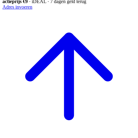
actieprijs €9
· iDEAL · 7 dagen geld terug
Adres invoeren