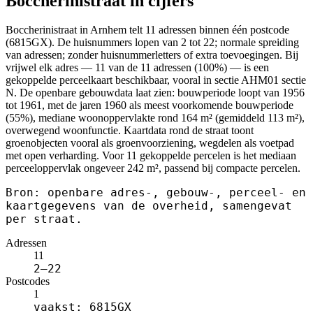
Boccherinistraat in cijfers
Boccherinistraat in Arnhem telt 11 adressen binnen één postcode
(6815GX). De huisnummers lopen van 2 tot 22; normale spreiding
van adressen; zonder huisnummerletters of extra toevoegingen. Bij
vrijwel elk adres — 11 van de 11 adressen (100%) — is een
gekoppelde perceelkaart beschikbaar, vooral in sectie AHM01 sectie
N. De openbare gebouwdata laat zien: bouwperiode loopt van 1956
tot 1961, met de jaren 1960 als meest voorkomende bouwperiode
(55%), mediane woonoppervlakte rond 164 m² (gemiddeld 113 m²),
overwegend woonfunctie. Kaartdata rond de straat toont
groenobjecten vooral als groenvoorziening, wegdelen als voetpad
met open verharding. Voor 11 gekoppelde percelen is het mediaan
perceeloppervlak ongeveer 242 m², passend bij compacte percelen.
Bron: openbare adres-, gebouw-, perceel- en
kaartgegevens van de overheid, samengevat
per straat.
Adressen
11
2–22
Postcodes
1
vaakst: 6815GX