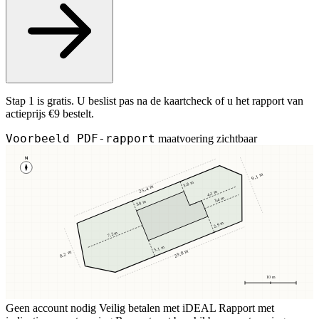
Stap 1 is gratis. U beslist pas na de kaartcheck of u het rapport van
actieprijs €9 bestelt.
Voorbeeld PDF-rapport
maatvoering zichtbaar
N
9,1 m
3,8 m
25,4 m
4,1 m
3,4 m
3,8 m
2,9 m
7,2 m
5,1 m
23,8 m
8,2 m
10 m
Geen account nodig
Veilig betalen met iDEAL
Rapport met