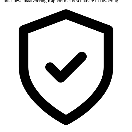
indicatieve maatvoering
Rapport met beschikbare maatvoering