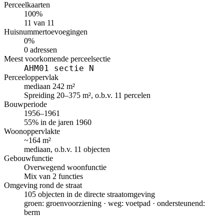
Perceelkaarten
100%
11 van 11
Huisnummertoevoegingen
0%
0 adressen
Meest voorkomende perceelsectie
AHM01 sectie N
Perceeloppervlak
mediaan 242 m²
Spreiding 20–375 m², o.b.v. 11 percelen
Bouwperiode
1956–1961
55% in de jaren 1960
Woonoppervlakte
~164 m²
mediaan, o.b.v. 11 objecten
Gebouwfunctie
Overwegend woonfunctie
Mix van 2 functies
Omgeving rond de straat
105 objecten in de directe straatomgeving
groen: groenvoorziening · weg: voetpad · ondersteunend:
berm