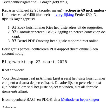
Tevredenheidsgarantie · 7 dagen geld terug
Kadaster officieel
€2,95
(zonder maten) ·
actieprijs €9 incl. maten
·
landmeter
vanaf €450
(formeel) —
vergelijking
Eerder €30. Nu
tijdelijk lager geprijsd
01
Zoek huisnummer
Kies het juiste adres uit de suggesties.
02
Controleer perceel
Bekijk ligging en perceelcontext op de
kaart.
03
Bestel PDF
Ontvang het digitale rapport direct online.
Eerst gratis perceel controleren
PDF-rapport direct online
Geen
account nodig
Bijgewerkt op 22 maart 2026
Kort antwoord
Voor Boccherinistraat in Arnhem kiest u eerst het juiste huisnummer
en opent u daarna de perceelkaart. De adreslijst en perceelcontext
zijn bedoeld om snel het juiste object te vinden, niet als formele
grensvaststelling.
Bron: openbare BAG- en PDOK-data
Methode en beperkingen
Adressen