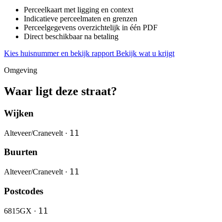
Perceelkaart met ligging en context
Indicatieve perceelmaten en grenzen
Perceelgegevens overzichtelijk in één PDF
Direct beschikbaar na betaling
Kies huisnummer en bekijk rapport
Bekijk wat u krijgt
Omgeving
Waar ligt deze straat?
Wijken
11
Alteveer/Cranevelt ·
Buurten
11
Alteveer/Cranevelt ·
Postcodes
11
6815GX ·