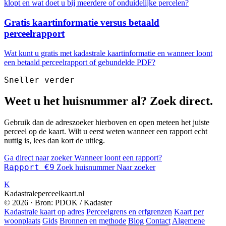
klopt en wat doet u bij meerdere of onduidelijke percelen?
Gratis kaartinformatie versus betaald
perceelrapport
Wat kunt u gratis met kadastrale kaartinformatie en wanneer loont
een betaald perceelrapport of gebundelde PDF?
Sneller verder
Weet u het huisnummer al? Zoek direct.
Gebruik dan de adreszoeker hierboven en open meteen het juiste
perceel op de kaart. Wilt u eerst weten wanneer een rapport echt
nuttig is, lees dan kort de uitleg.
Ga direct naar zoeker
Wanneer loont een rapport?
Rapport €9
Zoek huisnummer
Naar zoeker
K
Kadastraleperceelkaart.nl
© 2026 · Bron: PDOK / Kadaster
Kadastrale kaart op adres
Perceelgrens en erfgrenzen
Kaart per
woonplaats
Gids
Bronnen en methode
Blog
Contact
Algemene