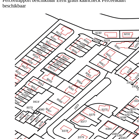
Perceelrapport beschikbaar
Eerst gratis kaartcheck
Perceelkaart
beschikbaar