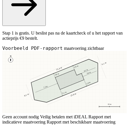
Stap 1 is gratis. U beslist pas na de kaartcheck of u het rapport van
actieprijs €9 bestelt.
Voorbeeld PDF-rapport
maatvoering zichtbaar
N
9,1 m
3,8 m
25,4 m
4,1 m
3,4 m
3,8 m
2,9 m
7,2 m
5,1 m
23,8 m
8,2 m
10 m
Geen account nodig
Veilig betalen met iDEAL
Rapport met
indicatieve maatvoering
Rapport met beschikbare maatvoering