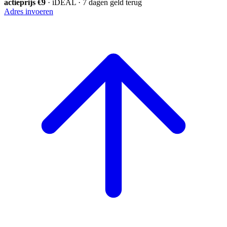
actieprijs €9
· iDEAL · 7 dagen geld terug
Adres invoeren