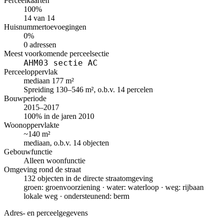
Perceelkaarten
100%
14 van 14
Huisnummertoevoegingen
0%
0 adressen
Meest voorkomende perceelsectie
AHM03 sectie AC
Perceeloppervlak
mediaan 177 m²
Spreiding 130–546 m², o.b.v. 14 percelen
Bouwperiode
2015–2017
100% in de jaren 2010
Woonoppervlakte
~140 m²
mediaan, o.b.v. 14 objecten
Gebouwfunctie
Alleen woonfunctie
Omgeving rond de straat
132 objecten in de directe straatomgeving
groen: groenvoorziening · water: waterloop · weg: rijbaan
lokale weg · ondersteunend: berm
Adres- en perceelgegevens