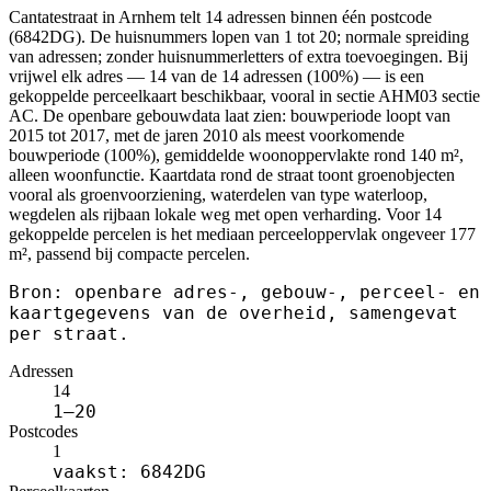
Cantatestraat in Arnhem telt 14 adressen binnen één postcode
(6842DG). De huisnummers lopen van 1 tot 20; normale spreiding
van adressen; zonder huisnummerletters of extra toevoegingen. Bij
vrijwel elk adres — 14 van de 14 adressen (100%) — is een
gekoppelde perceelkaart beschikbaar, vooral in sectie AHM03 sectie
AC. De openbare gebouwdata laat zien: bouwperiode loopt van
2015 tot 2017, met de jaren 2010 als meest voorkomende
bouwperiode (100%), gemiddelde woonoppervlakte rond 140 m²,
alleen woonfunctie. Kaartdata rond de straat toont groenobjecten
vooral als groenvoorziening, waterdelen van type waterloop,
wegdelen als rijbaan lokale weg met open verharding. Voor 14
gekoppelde percelen is het mediaan perceeloppervlak ongeveer 177
m², passend bij compacte percelen.
Bron: openbare adres-, gebouw-, perceel- en
kaartgegevens van de overheid, samengevat
per straat.
Adressen
14
1–20
Postcodes
1
vaakst: 6842DG