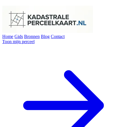
Home
Gids
Bronnen
Blog
Contact
Toon mijn perceel