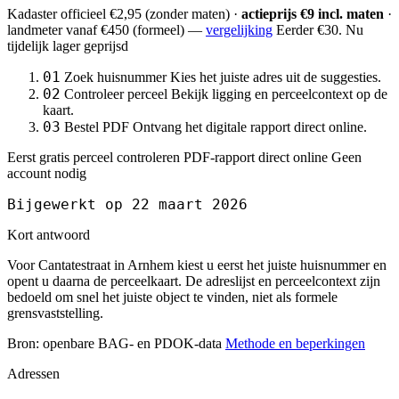
Kadaster officieel
€2,95
(zonder maten) ·
actieprijs €9 incl. maten
·
landmeter
vanaf €450
(formeel) —
vergelijking
Eerder €30. Nu
tijdelijk lager geprijsd
01
Zoek huisnummer
Kies het juiste adres uit de suggesties.
02
Controleer perceel
Bekijk ligging en perceelcontext op de
kaart.
03
Bestel PDF
Ontvang het digitale rapport direct online.
Eerst gratis perceel controleren
PDF-rapport direct online
Geen
account nodig
Bijgewerkt op 22 maart 2026
Kort antwoord
Voor Cantatestraat in Arnhem kiest u eerst het juiste huisnummer en
opent u daarna de perceelkaart. De adreslijst en perceelcontext zijn
bedoeld om snel het juiste object te vinden, niet als formele
grensvaststelling.
Bron: openbare BAG- en PDOK-data
Methode en beperkingen
Adressen